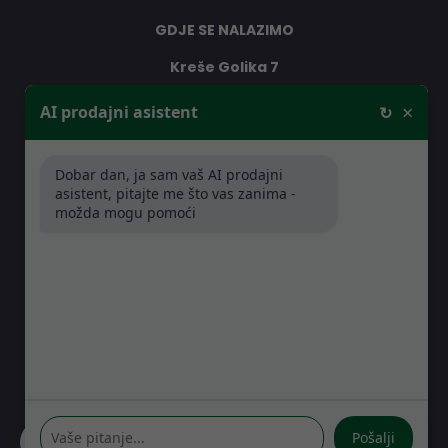
GDJE SE NALAZIMO
Kreše Golika 7
10000 Zagreb
×
AI prodajni asistent
↻
Hrvatska
Dobar dan, ja sam vaš AI prodajni
RADNO VRIJEME
asistent, pitajte me što vas zanima -
možda mogu pomoći
Pon-Čet: 08:30 - 16:30h
Pet: 08:30 - 16:00h
Pošalji