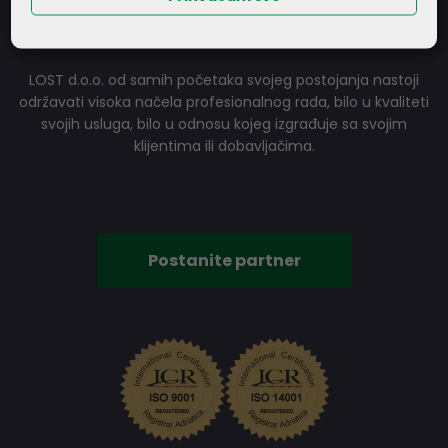
POSTANITE NAŠ PARTNER
LOST d.o.o. od samih početaka svojeg postojanja nastoji
održavati visoka načela profesionalnog rada, bilo u kvaliteti
svojih usluga, bilo u odnosu kojeg izgrađuje sa svojim
klijentima ili dobavljačima.
Postanite partner