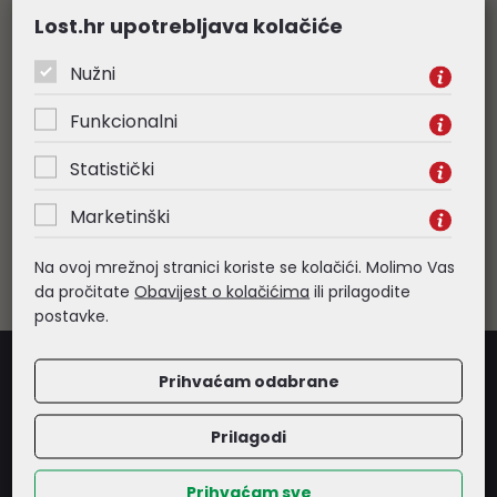
Veleprodaja informatičke opreme
Lost.hr upotrebljava kolačiće
Prodaju vršimo isključivo pravnim osobama. Samo za daljnju
Nužni
prodaju odobravamo rabate od 5 - 20% ovisno o grupi
proizvoda. Sve navedene cijene su veleprodajne, bez PDV-a.
Obratite nam se s povjerenjem
Funkcionalni
Statistički
Besplatna dostava
Marketinški
Za narudžbe veće od 265,00€ (bez PDV-a), organiziramo
besplatnu dostavu robe. Izuzetak su komunikacijski ormari i
nestandardne pošiljke, čiju dostavu naplaćujemo prema veličini
Na ovoj mrežnoj stranici koriste se kolačići. Molimo Vas
pošiljke.
da pročitate
Obavijest o kolačićima
ili prilagodite
postavke.
Prihvaćam odabrane
Prilagodi
Prihvaćam sve