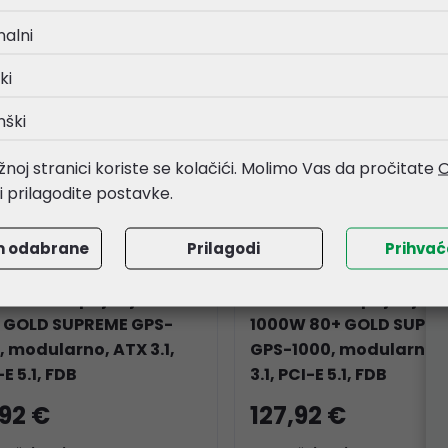
nalni
O !!!
NOVO !!!
ki
nški
noj stranici koriste se kolačići. Molimo Vas da pročitate
O
li prilagodite postavke.
m odabrane
Prilagodi
Prihva
 FORCE napajanje 850W
BIT FORCE napajanje
 GOLD SUPREME GPS-
1000W 80+ GOLD SUPR
, modularno, ATX 3.1,
GPS-1000, modularno,
E 5.1, FDB
3.1, PCI-E 5.1, FDB
,92 €
127,92 €