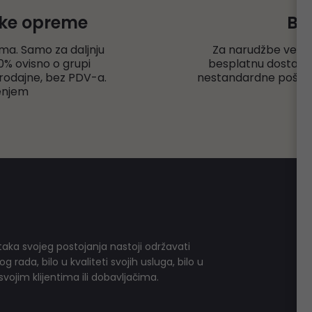
čke opreme
Be
ma. Samo za daljnju
Za narudžbe veće
% ovisno o grupi
besplatnu dostavu r
rodajne, bez PDV-a.
nestandardne pošiljk
enjem
aka svojeg postojanja nastoji održavati
 rada, bilo u kvaliteti svojih usluga, bilo u
vojim klijentima ili dobavljačima.