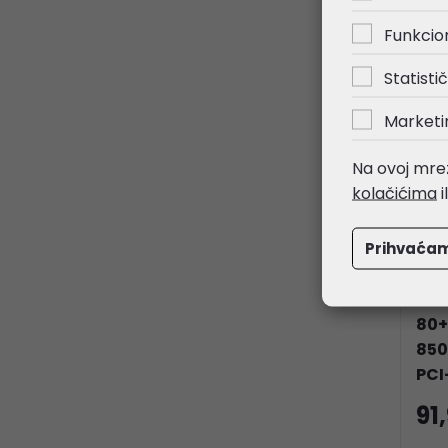
Funkcio
NOV
Statistič
Marketi
Na ovoj mrež
kolačićima
i
Prihvaća
BIT
80+
850
PCI-
91