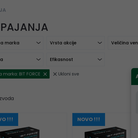
JA
PAJANJA
a marka
Vrsta akcije
Veličina ven
ga
Efikasnost
a marka: BIT FORCE
Ukloni sve
zvoda
O !!!
NOVO !!!