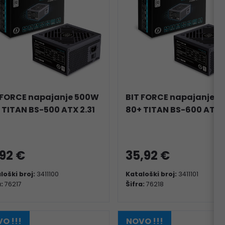
 FORCE napajanje 500W
BIT FORCE napajanje 
 TITAN BS-500 ATX 2.31
80+ TITAN BS-600 ATX2
,92 €
35,92 €
loški broj:
3411100
Kataloški broj:
3411101
a:
76217
Šifra:
76218
O !!!
NOVO !!!