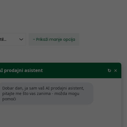
tilatora
- Prikaži manje opcija
×
AI prodajni asistent
↻
Dobar dan, ja sam vaš AI prodajni asistent,
Poredaj po relevantnosti
pitajte me što vas zanima - možda mogu
pomoći
NOVO !!!