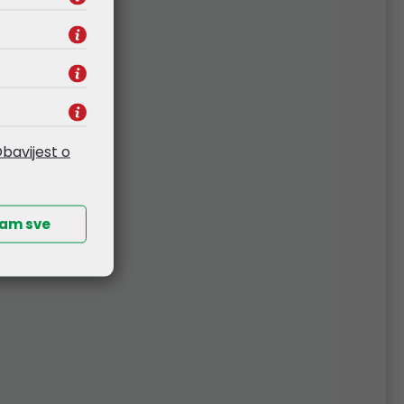
bavijest o
ćam sve
EME
 ATX