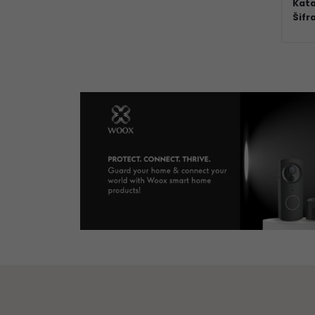
Kata
Šifr