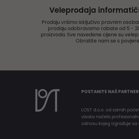
Veleprodaja informati
Prodaju vršimo isključivo pravnim osoba
prodaju odobravamo rabate od 5 - 20
proizvoda. Sve navedene cijene su velep
Obratite nam se s povjer
POSTANITE NAŠ PARTNER
LOST d.o.o. od samih počet
visoka načela profesionalnog
odnosu kojeg izgrađuje sa s