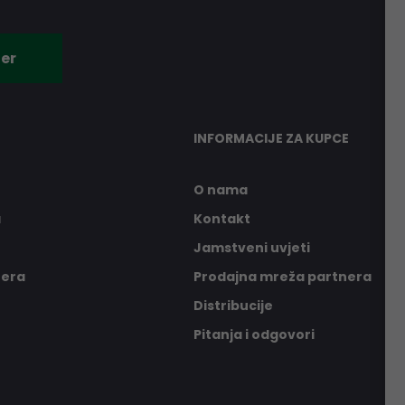
er
INFORMACIJE ZA KUPCE
O nama
a
Kontakt
Jamstveni uvjeti
nera
Prodajna mreža partnera
Distribucije
Pitanja i odgovori