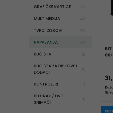
GRAFIČKE KARTICE
25
MULTIMEDIJA
42
TVRDI DISKOVI
58
NAPAJANJA
38
BIT
KUĆIŠTA
21
80+
KUĆIŠTA ZA DISKOVE I
13
DODACI
31
KONTROLERI
1
Kata
Šifr
BLU-RAY / DVD
6
SNIMAČI
NOV