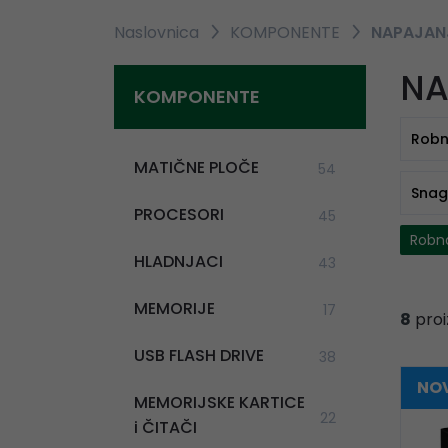
Naslovnica
KOMPONENTE
NAPAJAN
NA
KOMPONENTE
Robn
MATIČNE PLOČE
54
Sna
PROCESORI
45
Robn
HLADNJACI
43
MEMORIJE
17
8
proi
USB FLASH DRIVE
38
NOV
MEMORIJSKE KARTICE
22
i ČITAČI