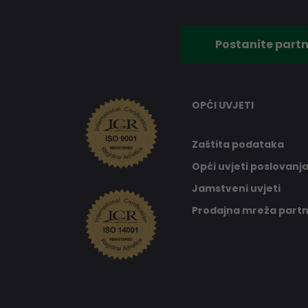
Postanite partn
OPĆI UVJETI
Zaštita podataka
Opći uvjeti poslovanj
Jamstveni uvjeti
Prodajna mreža part