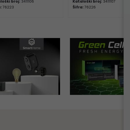
loški broj:
3411106
Kataloški broj:
3411107
a:
76223
Šifra:
76226