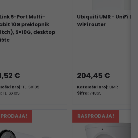
Link 5-Port Multi-
Ubiquiti UMR - UniFi LTE
abit 10G preklopnik
WiFi router
itch), 5×10G, desktop
ište
1,52 €
204,45 €
loški broj:
TL-SX105
Kataloški broj:
UMR
a:
TL-SX105
Šifra:
74865
SPRODAJA!
RASPRODAJA!