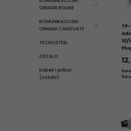
KOMUNIKACIJSKI
44
ORMARI ROLINE
KOMUNIKACIJSKI
TP-
18
ORMARI CANOVATE
ada
10/
TECNOSTEEL
1
Plu
OSTALO
1
12
Kabeli i pribor
Kata
1
(ostalo)
Šifr