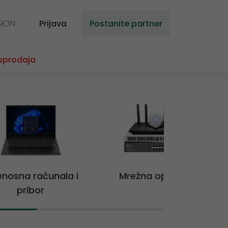
Prijava
Postanite partner
sprodaja
jenosna računala i
Mrežna oprema
pribor