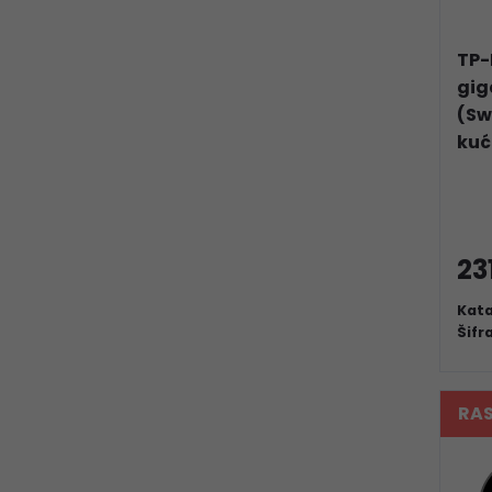
TP-
gig
(Sw
kuć
23
Kata
Šifr
RA