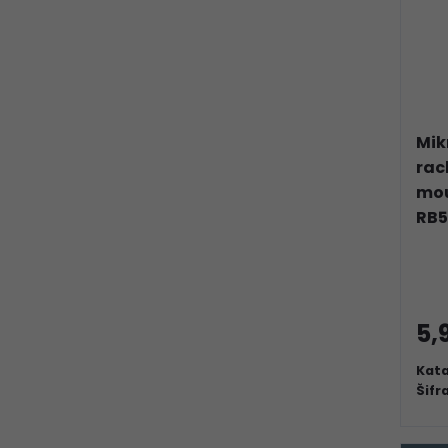
Mik
rac
mou
RB5
5,
Kata
Šifr