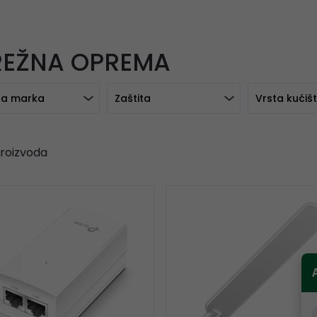
EŽNA OPREMA
a marka
Zaštita
Vrsta kućiš
roizvoda