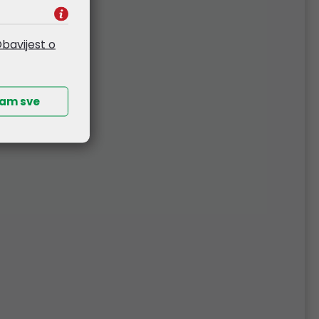
Kataloški broj:
PL7400
Šifra:
44991
bavijest o
ćam sve
, 5-
Mikrotik ATL LTE18 kit,
1.2GHz CPU, 256MB RAM,
1×G-LAN, PoE IN, LTE CAT18
modem (1.7-2.7GHz), LTE