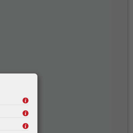
RASPRODAJA!
Mikrotik PL7400, PWR-LINE
u
napajanje, microUSB
 slot
konektor, Type C plug
16,29 €