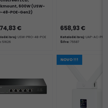
chscreen LCD,
kmount, 600W (USW-
-48-POE-Gen2)
074,83 €
658,93 €
loški broj:
USW-PRO-48-POE
Kataloški broj:
UAP-AC-PRO-
a:
51626
Šifra:
75587
NOVO !!!