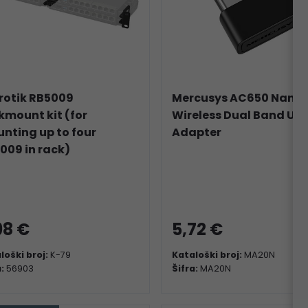
rotik RB5009
Mercusys AC650 Nano
kmount kit (for
Wireless Dual Band US
nting up to four
Adapter
009 in rack)
98 €
5,72 €
loški broj:
K-79
Kataloški broj:
MA20N
a:
56903
Šifra:
MA20N