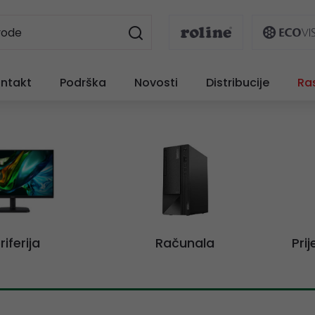
ntakt
Podrška
Novosti
Distribucije
Ra
riferija
Računala
Pri