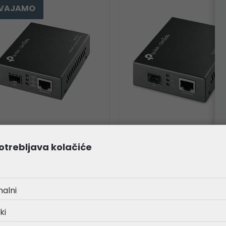
DVAJAMO
Link Omada 10G Multi-
TP-Link Gigabit optički
otrebljava kolačiće
abit SFP Media
pretvarač 1000M RJ45 
verter (1x10GbE, 1xSFP+,
1000M, Full-Duplex, SFP
SM, 550nm/1310nm,
podrška za MiniGBIC
0m/20km)
modul
nalni
,97 €
16,97 €
ki