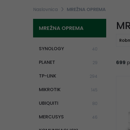
Naslovnica
MREŽNA OPREMA
MR
MREŽNA OPREMA
Robn
SYNOLOGY
40
PLANET
699
p
29
TP-LINK
294
MIKROTIK
145
UBIQUITI
80
MERCUSYS
46