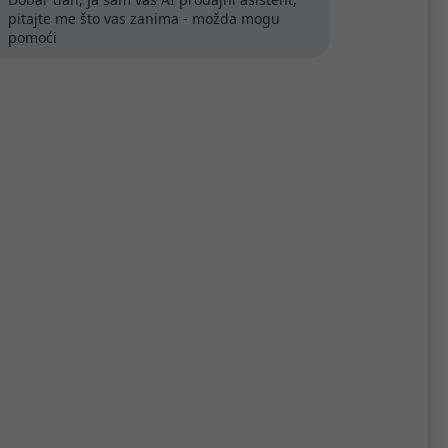
pitajte me što vas zanima - možda mogu
pomoći
ena
MikroTik aktivna GPS
antena za LtAP mini LTE Kit
6,50 €
Kataloški broj:
ACGPSA
Šifra:
51206
RASPRODAJA!