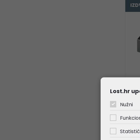
IZ
TP-
Lost.hr up
Gig
Con
Nužni
MM/
55
Funkcio
44
Statistič