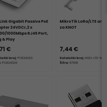
Link Gigabit Passive PoE
MikroTik LoRa/LTE ant
pter 24VDCr,2 x
za KNOT
100/1000Mbps RJ45 Port,
g & Play
,71 €
7,44 €
loški broj:
POE2412G
Kataloški broj:
HGO-LTE-W
a:
POE2412G
Šifra:
67619