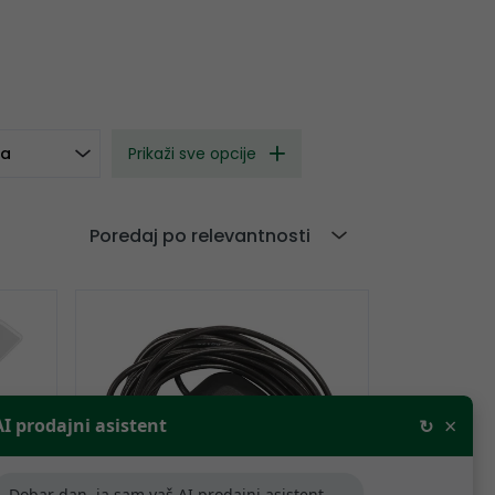
ta
Prikaži sve opcije
Poredaj po relevantnosti
×
AI prodajni asistent
↻
Dobar dan, ja sam vaš AI prodajni asistent,