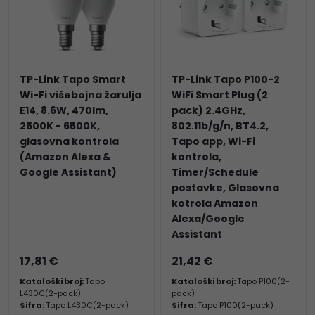
TP-Link Tapo Smart
TP-Link Tapo P100-2
Wi-Fi višebojna žarulja
WiFi Smart Plug (2
E14, 8.6W, 470lm,
pack) 2.4GHz,
2500K - 6500K,
802.11b/g/n, BT4.2,
glasovna kontrola
Tapo app, Wi-Fi
(Amazon Alexa &
kontrola,
Google Assistant)
Timer/Schedule
postavke, Glasovna
kotrola Amazon
Alexa/Google
Assistant
17,81 €
21,42 €
Kataloški broj:
Tapo
Kataloški broj:
Tapo P100(2-
L430C(2-pack)
pack)
Šifra:
Tapo L430C(2-pack)
Šifra:
Tapo P100(2-pack)