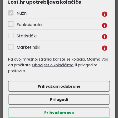
Lost.hr upotrebljava kolačiće
IP64
47,84 €
100,02 €
Nužni
Kataloški broj:
Tapo C510W
Kataloški broj:
Tapo D230S1
Funkcionalni
Šifra:
Tapo C510W
Šifra:
Tapo D230S1
Statistički
IZDVAJAMO
Marketinški
Na ovoj mrežnoj stranici koriste se kolačići. Molimo Vas
da pročitate
Obavijest o kolačićima
ili prilagodite
postavke.
Prihvaćam odabrane
TP-Link Tapo H200
TP-Link Tapo C500 V2
Prilagodi
Smart Hub sa zvonom
kamera FHD, H.264
video, 360°/130°
Pan/Tilt, Color Night
Prihvaćam sve
Vision, microSD,