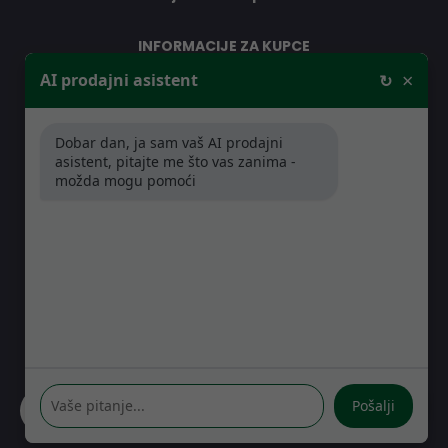
INFORMACIJE ZA KUPCE
×
AI prodajni asistent
↻
O nama
Kontakt
Dobar dan, ja sam vaš AI prodajni
Jamstveni uvjeti
asistent, pitajte me što vas zanima -
Prodajna mreža partnera
možda mogu pomoći
Distribucije
Pitanja i odgovori
GDJE SE NALAZIMO
Kreše Golika 7
10000 Zagreb
Hrvatska
Pošalji