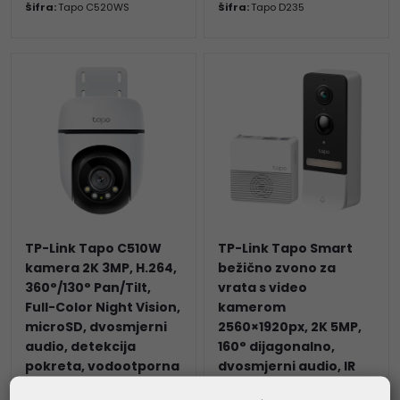
Šifra:
Tapo C520WS
Šifra:
Tapo D235
TP-Link Tapo C510W
TP-Link Tapo Smart
kamera 2K 3MP, H.264,
bežično zvono za
360°/130° Pan/Tilt,
vrata s video
Full-Color Night Vision,
kamerom
microSD, dvosmjerni
2560×1920px, 2K 5MP,
audio, detekcija
160° dijagonalno,
pokreta, vodootporna
dvosmjerni audio, IR
IP65, Wi-Fi, Tapo app
LED, detekcija pokreta,