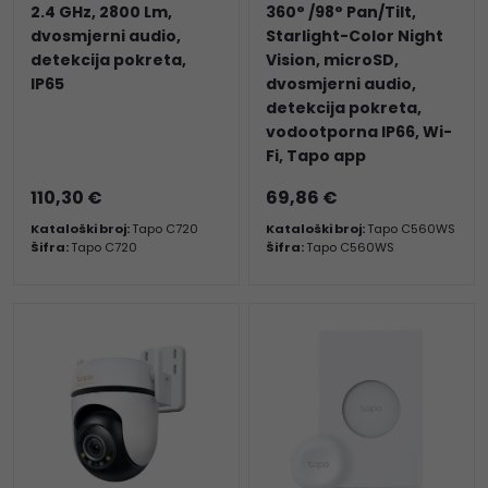
2.4 GHz, 2800 Lm,
360° /98° Pan/Tilt,
dvosmjerni audio,
Starlight-Color Night
detekcija pokreta,
Vision, microSD,
IP65
dvosmjerni audio,
detekcija pokreta,
vodootporna IP66, Wi-
Fi, Tapo app
110,30 €
69,86 €
Kataloški broj:
Tapo C720
Kataloški broj:
Tapo C560WS
Šifra:
Tapo C720
Šifra:
Tapo C560WS