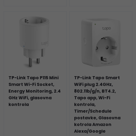
TP-Link Tapo P115 Mini
TP-Link Tapo Smart
Smart Wi-Fi Socket,
WiFi plug 2.4GHz,
Energy Monitoring, 2.4
802.11b/g/n, BT4.2,
GHz WiFi, glasovna
Tapo app, Wi-Fi
kontrola
kontrola,
Timer/Schedule
postavke, Glasovna
kotrola Amazon
Alexa/Google