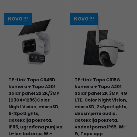
NOVO !!!
NOVO !!!
TP-Link Tapo C645D
TP-Link Tapo C615G
kamera + Tapo A201
kamera + Tapo A201
Solar panel 2x 2K/3MP
Solar panel 2K 3MP, 4G
(2304×1296)Color
LTE, Color Night Vision,
Night Vision, microSD,
microSD, 2×Spotlights,
6×Spotlights,
dvosmjerni audio,
detekcija pokreta,
detekcija pokreta,
IP65, ugrađena punjiva
vodootporna IP65, Wi-
Li-Ion baterija, Wi-
Fi, Tapo app