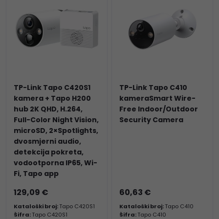
TP-Link Tapo C420S1
TP-Link Tapo C410
kamera + Tapo H200
kameraSmart Wire-
hub 2K QHD, H.264,
Free Indoor/Outdoor
Full-Color Night Vision,
Security Camera
microSD, 2×Spotlights,
dvosmjerni audio,
detekcija pokreta,
vodootporna IP65, Wi-
Fi, Tapo app
129,09 €
60,63 €
Kataloški broj:
Tapo C420S1
Kataloški broj:
Tapo C410
Šifra:
Tapo C420S1
Šifra:
Tapo C410