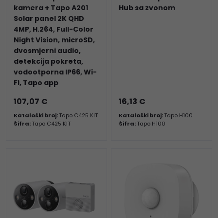
kamera + Tapo A201
Hub sa zvonom
Solar panel 2K QHD
4MP, H.264, Full-Color
Night Vision, microSD,
dvosmjerni audio,
detekcija pokreta,
vodootporna IP66, Wi-
Fi, Tapo app
107,07 €
16,13 €
Kataloški broj:
Tapo C425 KIT
Kataloški broj:
Tapo H100
Šifra:
Tapo C425 KIT
Šifra:
Tapo H100