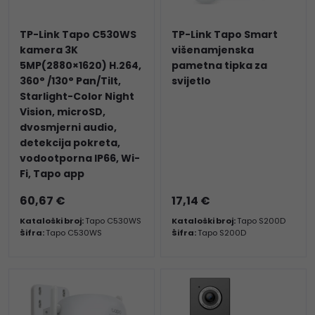
TP-Link Tapo C530WS
TP-Link Tapo Smart
kamera 3K
višenamjenska
5MP(2880×1620) H.264,
pametna tipka za
360° /130° Pan/Tilt,
svijetlo
Starlight-Color Night
Vision, microSD,
dvosmjerni audio,
detekcija pokreta,
vodootporna IP66, Wi-
Fi, Tapo app
60,67 €
17,14 €
Kataloški broj:
Tapo C530WS
Kataloški broj:
Tapo S200D
Šifra:
Tapo C530WS
Šifra:
Tapo S200D