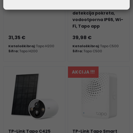
dvosmjerni audio,
detekcija pokreta,
vodootporna IP65, Wi-
Fi, Tapo app
31,35 €
39,98 €
Kataloški broj:
Tapo H200
Kataloški broj:
Tapo C500
Šifra:
Tapo H200
Šifra:
Tapo C500
AKCIJA !!!
TP-Link Tapo C425
TP-Link Tapo Smart