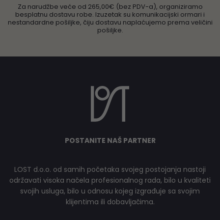
Za narudžbe veće od 265,00€ (bez PDV-a), organiziramo
besplatnu dostavu robe. Izuzetak su komunikacijski ormari i
nestandardne pošiljke, čiju dostavu naplaćujemo prema veličini
pošiljke.
POSTANITE NAŠ PARTNER
LOST d.o.o. od samih početaka svojeg postojanja nastoji
održavati visoka načela profesionalnog rada, bilo u kvaliteti
svojih usluga, bilo u odnosu kojeg izgrađuje sa svojim
klijentima ili dobavljačima.