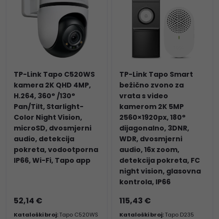
TP-Link Tapo C520WS
TP-Link Tapo Smart
kamera 2K QHD 4MP,
bežično zvono za
H.264, 360° /130°
vrata s video
Pan/Tilt, Starlight-
kamerom 2K 5MP
Color Night Vision,
2560×1920px, 180°
microSD, dvosmjerni
dijagonalno, 3DNR,
audio, detekcija
WDR, dvosmjerni
pokreta, vodootporna
audio, 16x zoom,
IP66, Wi-Fi, Tapo app
detekcija pokreta, FC
night vision, glasovna
kontrola, IP66
52,14 €
115,43 €
Kataloški broj:
Tapo C520WS
Kataloški broj:
Tapo D235