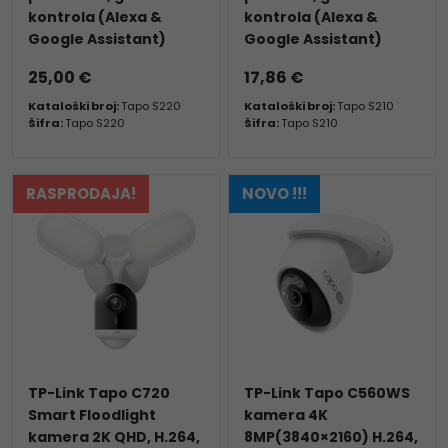
kontrola (Alexa &
kontrola (Alexa &
Google Assistant)
Google Assistant)
25,00 €
17,86 €
Kataloški broj:
Tapo S220
Kataloški broj:
Tapo S210
Šifra:
Tapo S220
Šifra:
Tapo S210
RASPRODAJA!
NOVO !!!
TP-Link Tapo C720
TP-Link Tapo C560WS
Smart Floodlight
kamera 4K
kamera 2K QHD, H.264,
8MP(3840×2160) H.264,