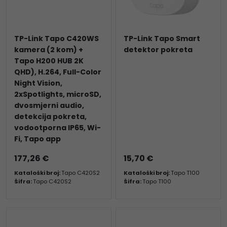
TP-Link Tapo C420WS
TP-Link Tapo Smart
kamera (2 kom) +
detektor pokreta
Tapo H200 HUB 2K
QHD), H.264, Full-Color
Night Vision,
2xSpotlights, microSD,
dvosmjerni audio,
detekcija pokreta,
vodootporna IP65, Wi-
Fi, Tapo app
177,26 €
15,70 €
Kataloški broj:
Tapo C420S2
Kataloški broj:
Tapo T100
Šifra:
Tapo C420S2
Šifra:
Tapo T100