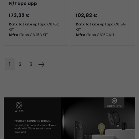
Fi/Tapo app
173,32 €
102,82 €
Kataloški broj:
Tapo C645D
Kataloški broj:
Tapo C615G
KIT
KIT
Šifra:
Tapo C645D KIT
Šifra:
Tapo C615G KIT
1
2
3