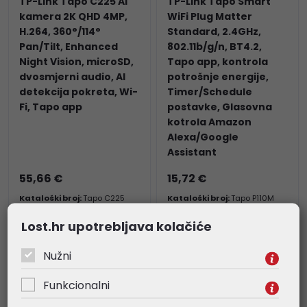
TP-Link Tapo C225 AI
TP-Link Tapo Smart
kamera 2K QHD 4MP,
WiFi Plug Matter
H.264, 360°/114°
Standard, 2.4GHz,
Pan/Tilt, Enhanced
802.11b/g/n, BT4.2,
Night Vision, microSD,
Tapo app, kontrola
dvosmjerni audio, AI
potrošnje energije,
detekcija pokreta, Wi-
Timer/Schedule
Fi, Tapo app
postavke, Glasovna
kotrola Amazon
Alexa/Google
Assistant
55,66 €
15,72 €
Kataloški broj:
Tapo C225
Kataloški broj:
Tapo P110M
Šifra:
Tapo C225
Šifra:
Tapo P110M
Lost.hr upotrebljava kolačiće
Nužni
Funkcionalni