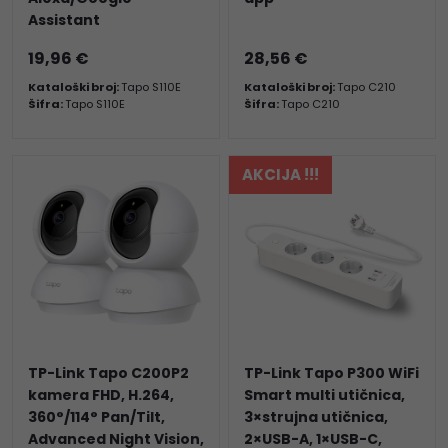
Assistant
19,96 €
28,56 €
Kataloški broj:
Tapo S110E
Kataloški broj:
Tapo C210
Šifra:
Tapo S110E
Šifra:
Tapo C210
AKCIJA !!!
TP-Link Tapo C200P2
TP-Link Tapo P300 WiFi
kamera FHD, H.264,
Smart multi utičnica,
360°/114° Pan/Tilt,
3×strujna utičnica,
Advanced Night Vision,
2×USB-A, 1×USB-C,