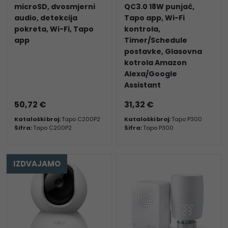
microSD, dvosmjerni
QC3.0 18W punjač,
audio, detekcija
Tapo app, Wi-Fi
pokreta, Wi-Fi, Tapo
kontrola,
app
Timer/Schedule
postavke, Glasovna
kotrola Amazon
Alexa/Google
Assistant
50,72 €
31,32 €
Kataloški broj:
Tapo C200P2
Kataloški broj:
Tapo P300
Šifra:
Tapo C200P2
Šifra:
Tapo P300
IZDVAJAMO