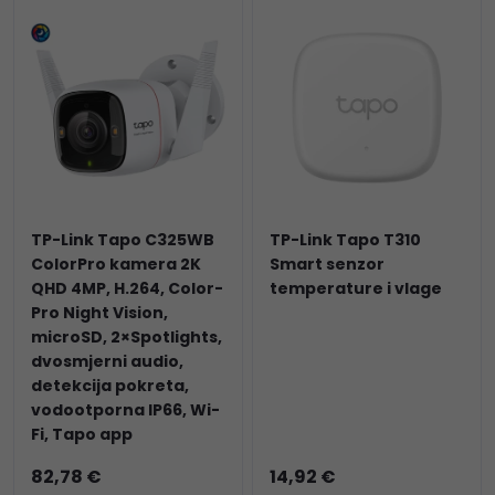
TP-Link Tapo C325WB
TP-Link Tapo T310
ColorPro kamera 2K
Smart senzor
QHD 4MP, H.264, Color-
temperature i vlage
Pro Night Vision,
microSD, 2×Spotlights,
dvosmjerni audio,
detekcija pokreta,
vodootporna IP66, Wi-
Fi, Tapo app
82,78 €
14,92 €