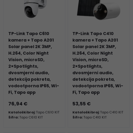
TP-Link Tapo C610
TP-Link Tapo C410
kamera + Tapo A201
kamera + Tapo A201
Solar panel 2K 3MP,
Solar panel 2K 3MP,
H.264, Color Night
H.264, Color Night
Vision, microSD,
Vision, microSD,
2×Spotlights,
2×Spotlights,
dvosmjerni audio,
dvosmjerni audio,
detekcija pokreta,
detekcija pokreta,
vodootporna IP65, Wi-
vodootporna IP65, Wi-
Fi, Tapo app
Fi, Tapo app
76,94 €
53,55 €
Kataloški broj:
Tapo C610 KIT
Kataloški broj:
Tapo C410 KIT
Šifra:
Tapo C610 KIT
Šifra:
Tapo C410 KIT