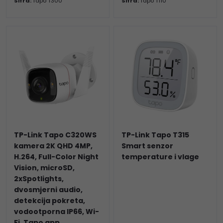
Šifra:
Tapo T300
Šifra:
Tapo T110
TP-Link Tapo C320WS
TP-Link Tapo T315
kamera 2K QHD 4MP,
Smart senzor
H.264, Full-Color Night
temperature i vlage
Vision, microSD,
2xSpotlights,
dvosmjerni audio,
detekcija pokreta,
vodootporna IP66, Wi-
Fi, Tapo app