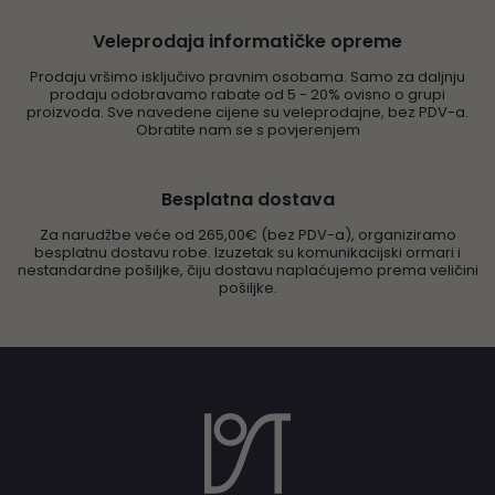
Veleprodaja informatičke opreme
Prodaju vršimo isključivo pravnim osobama. Samo za daljnju
prodaju odobravamo rabate od 5 - 20% ovisno o grupi
proizvoda. Sve navedene cijene su veleprodajne, bez PDV-a.
Obratite nam se s povjerenjem
Besplatna dostava
Za narudžbe veće od 265,00€ (bez PDV-a), organiziramo
besplatnu dostavu robe. Izuzetak su komunikacijski ormari i
nestandardne pošiljke, čiju dostavu naplaćujemo prema veličini
pošiljke.