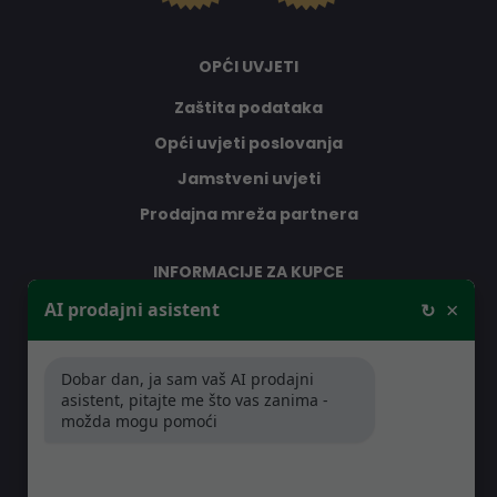
OPĆI UVJETI
Zaštita podataka
Opći uvjeti poslovanja
Jamstveni uvjeti
Prodajna mreža partnera
INFORMACIJE ZA KUPCE
×
AI prodajni asistent
↻
O nama
Kontakt
Dobar dan, ja sam vaš AI prodajni
Jamstveni uvjeti
asistent, pitajte me što vas zanima -
Prodajna mreža partnera
možda mogu pomoći
Distribucije
Pitanja i odgovori