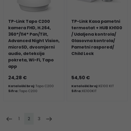
TP-Link Tapo C200
TP-Link Kasa pametni
kamera FHD, H.264,
termostat + HUB KH100
360°/114° Pan/Tilt,
/ Udaljena kontrola/
Advanced Night Vision,
Glasovna kontrola/
microSD, dvosmjerni
Pametni raspored/
audio, detekcija
Child Lock
pokreta, Wi-Fi, Tapo
app
24,28 €
54,50 €
Kataloški broj:
Tapo C200
Kataloški broj:
KE100 KIT
Šifra:
Tapo C200
Šifra:
KE100KIT
1
2
3