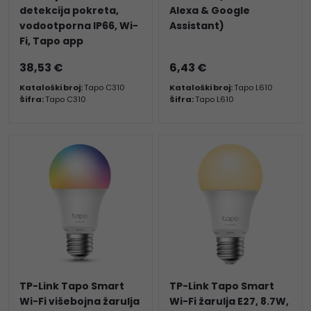
detekcija pokreta,
Alexa & Google
vodootporna IP66, Wi-
Assistant)
Fi, Tapo app
38,53 €
6,43 €
Kataloški broj:
Tapo C310
Kataloški broj:
Tapo L610
Šifra:
Tapo C310
Šifra:
Tapo L610
TP-Link Tapo Smart
TP-Link Tapo Smart
Wi-Fi višebojna žarulja
Wi-Fi žarulja E27, 8.7W,