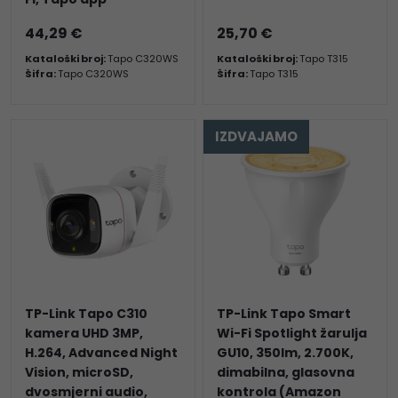
44,29 €
25,70 €
Kataloški broj:
Tapo C320WS
Kataloški broj:
Tapo T315
Šifra:
Tapo C320WS
Šifra:
Tapo T315
IZDVAJAMO
TP-Link Tapo C310
TP-Link Tapo Smart
kamera UHD 3MP,
Wi-Fi Spotlight žarulja
H.264, Advanced Night
GU10, 350lm, 2.700K,
Vision, microSD,
dimabilna, glasovna
dvosmjerni audio,
kontrola (Amazon