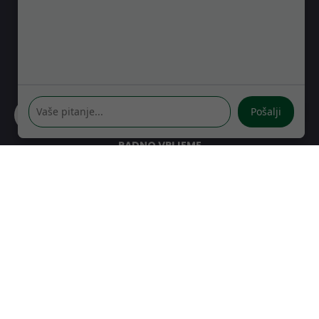
GDJE SE NALAZIMO
Kreše Golika 7
10000 Zagreb
Hrvatska
Pošalji
RADNO VRIJEME
Pon-Čet: 08:30 - 16:30h
Pet: 08:30 - 16:00h