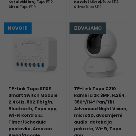
Kataloški broj:
Tapo P110
Kataloški broj:
Tapo S112
Šifra:
Tapo P110
Šifra:
Tapo S112
NOVO !!!
IZDVAJAMO
TP-Link Tapo S110E
TP-Link Tapo C210
Smart Switch Module
kamera 2K 3MP, H.264,
2.4GHz, 802.11b/g/n,
360°/114° Pan/Tilt,
Bluetooth, Tapo app,
Advanced Night Vision,
Wi-Fi kontrola,
microSD, dvosmjerni
Timer/Schedule
audio, detekcija
postavke, Amazon
pokreta, Wi-Fi, Tapo
Alexa/Google
app