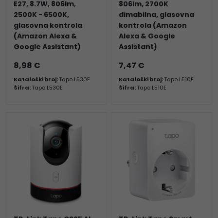
E27, 8.7W, 806lm,
806lm, 2700K
2500K - 6500K,
dimabilna, glasovna
glasovna kontrola
kontrola (Amazon
(Amazon Alexa &
Alexa & Google
Google Assistant)
Assistant)
8,98 €
7,47 €
Kataloški broj:
Tapo L530E
Kataloški broj:
Tapo L510E
Šifra:
Tapo L530E
Šifra:
Tapo L510E