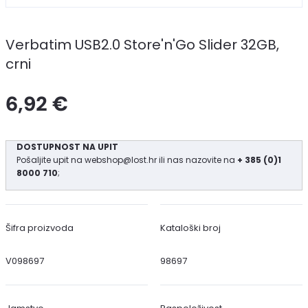
Verbatim USB2.0 Store'n'Go Slider 32GB,
crni
6,92 €
DOSTUPNOST NA UPIT
Pošaljite upit na
webshop@lost.hr
ili nas nazovite na
+ 385 (0)1
8000 710
;
Šifra proizvoda
Kataloški broj
V098697
98697