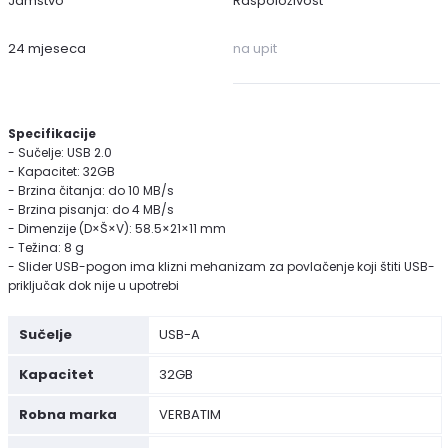
Jamstvo
Raspoloživost
24 mjeseca
na upit
Specifikacije
- Sučelje: USB 2.0
- Kapacitet: 32GB
- Brzina čitanja: do 10 MB/s
- Brzina pisanja: do 4 MB/s
- Dimenzije (D×Š×V): 58.5×21×11 mm
- Težina: 8 g
- Slider USB-pogon ima klizni mehanizam za povlačenje koji štiti USB-
priključak dok nije u upotrebi
Sučelje
USB-A
Kapacitet
32GB
Robna marka
VERBATIM