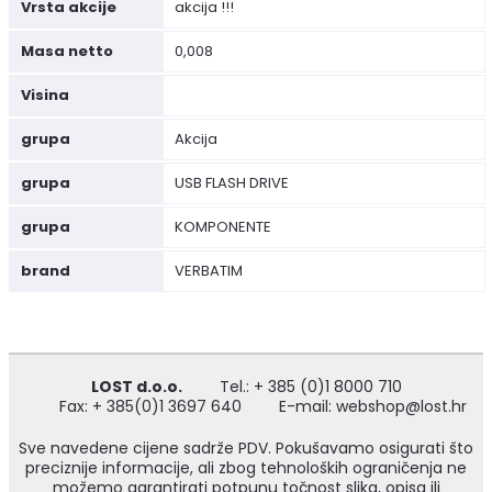
Vrsta akcije
akcija !!!
Masa netto
0,008
Visina
grupa
Akcija
grupa
USB FLASH DRIVE
grupa
KOMPONENTE
brand
VERBATIM
LOST d.o.o.
Tel.: + 385 (0)1 8000 710
Fax: + 385(0)1 3697 640
E-mail: webshop@lost.hr
Sve navedene cijene sadrže PDV. Pokušavamo osigurati što
preciznije informacije, ali zbog tehnoloških ograničenja ne
možemo garantirati potpunu točnost slika, opisa ili