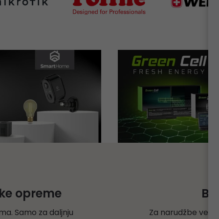
čke opreme
Be
ma. Samo za daljnju
Za narudžbe veće