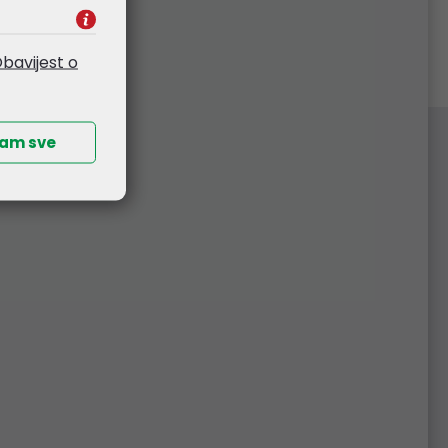
bavijest o
ćam sve
Prikaži sve