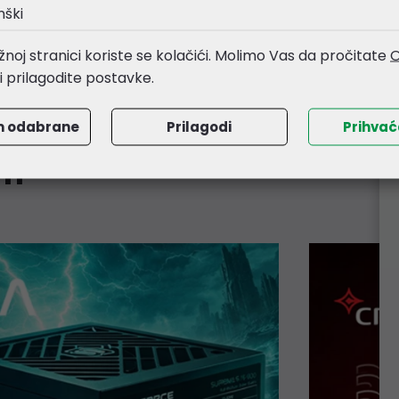
nški
noj stranici koriste se kolačići. Molimo Vas da pročitate
O
li prilagodite postavke.
m odabrane
Prilagodi
Prihva
am