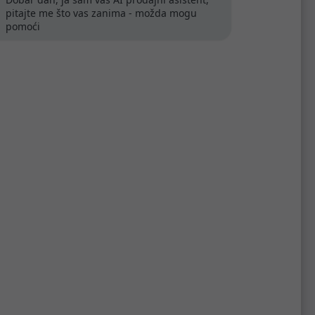
pitajte me što vas zanima - možda mogu
pomoći
Prikaži sve
GREEN CELL
UPS uređaji za stabilno i
pouzdano neprekidno
napajanje
inkom
U poslovnom okruženju stabilno
CNA
napajanje nije samo pitanje
praktičnosti, nego i važan dio zaštite