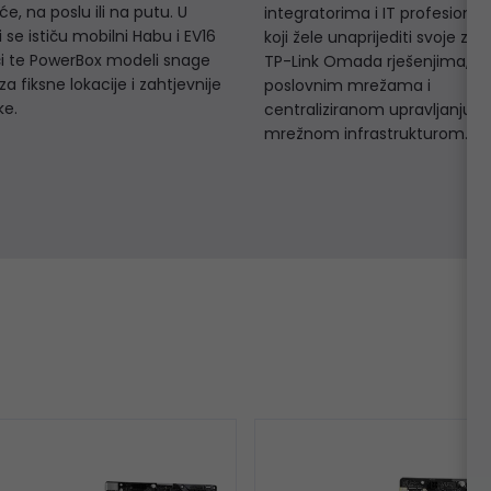
e, na poslu ili na putu. U
integratorima i IT profesiona
 se ističu mobilni Habu i EV16
koji žele unaprijediti svoje zna
i te PowerBox modeli snage
TP-Link Omada rješenjima,
a fiksne lokacije i zahtjevnije
poslovnim mrežama i
ke.
centraliziranom upravljanju
mrežnom infrastrukturom.