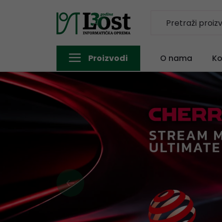
Proizvodi
O nama
Ko