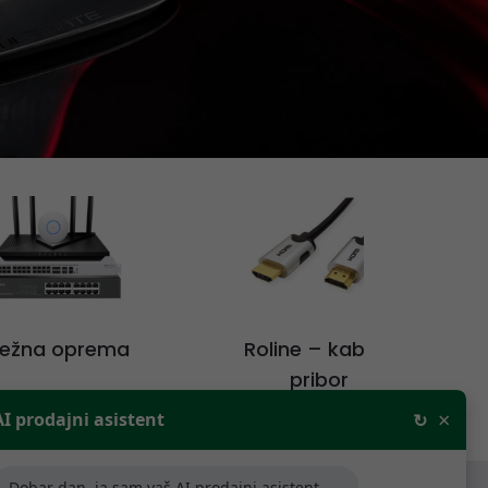
ežna oprema
Roline – kabeli i
pribor
×
AI prodajni asistent
↻
Dobar dan, ja sam vaš AI prodajni asistent,