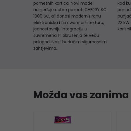
pametnih kartica. Novi model
kod kuć
nasljeđuje dobro poznati CHERRY KC
ponudi
1000 SC, ali donosi moderniziranu
punjač
elektroničku i firmware arhitekturu,
22 kW z
jednostavniju integraciju u
korisni
suvremena IT okruženja te veću
prilagodljivost budućim sigurnosnim
zahtjevima.
Možda vas zanima