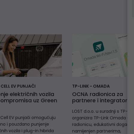
 CELL EV PUNJAČI
TP-LINK - OMADA
nje električnih vozila
OCNA radionica za
kompromisa uz Green
partnere i integratore
LOST d.o.o. u suradnji s TP-L
Cell EV punjači omogućuju
organizira TP-Link Omada O
čno i pouzdano punjenje
radionicu, edukativni događaj
čnih vozila i plug-in hibrida
namijenjen partnerima,