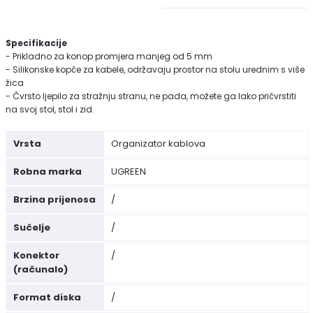
Specifikacije
- Prikladno za konop promjera manjeg od 5 mm
- Silikonske kopče za kabele, održavaju prostor na stolu urednim s više
žica
- Čvrsto ljepilo za stražnju stranu, ne pada, možete ga lako pričvrstiti
na svoj stol, stol i zid.
Vrsta
Organizator kablova
Robna marka
UGREEN
Brzina prijenosa
/
Sučelje
/
Konektor
/
(računalo)
Format diska
/