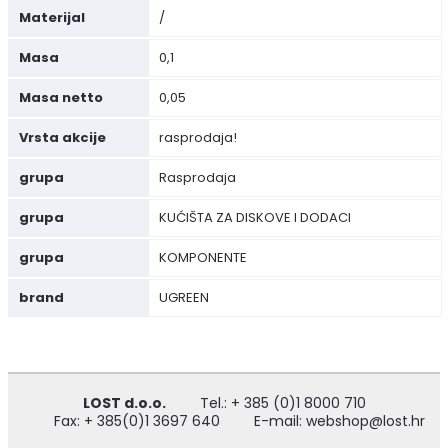
Materijal
/
Masa
0,1
Masa netto
0,05
Vrsta akcije
rasprodaja!
grupa
Rasprodaja
grupa
KUĆIŠTA ZA DISKOVE I DODACI
grupa
KOMPONENTE
brand
UGREEN
LOST d.o.o.
Tel.: + 385 (0)1 8000 710
Fax: + 385(0)1 3697 640
E-mail: webshop@lost.hr