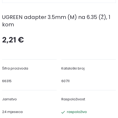
UGREEN adapter 3.5mm (M) na 6.35 (Ž), 1
kom
2,21 €
Šifra proizvoda
Kataloški broj
66315
60711
Jamstvo
Raspoloživost
24 mjeseca
raspoloživo