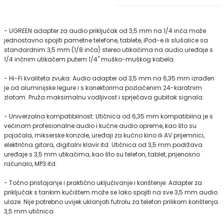
- UGREEN adapter za audio priključak od 3,5 mm na 1/4 inča može
jednostavno spojiti pametne telefone, tablete, iPod-e ili slušalice sa
standardnim 3,5 mm (1/8 inča) stereo utikačima na audio uređaje s
1/4 inčnim utikačem putem 1/4" muško-muškog kabela.
- Hi-Fi kvaliteta zvuka: Audio adapter od 3,5 mm na 6,35 mm izrađen
je od aluminijske legure i s konektorima pozlaćenim 24-karatnim
zlatom. Pruža maksimalnu vodljivost i sprječava gubitak signala.
- Univerzalna kompatibilnost: Utičnica od 6,35 mm kompatibilna je s
većinom profesionalne audio i kućne audio opreme, kao što su
pojačala, mikserske konzole, uređaji za kućno kino ili AV prijemnici,
električna gitara, digitalni klavir itd. Utičnica od 3,5 mm podržava
uređaje s 3,5 mm utikačima, kao što su telefon, tablet, prijenosno
računalo, MP3 itd.
- Točno pristajanje i praktično uključivanje i korištenje: Adapter za
priključak s tankim kućištem može se lako spojiti na sve 3,5 mm audio
ulaze. Nije potrebno uvijek uklanjati futrolu za telefon prilikom korištenja.
3,5 mm utičnica