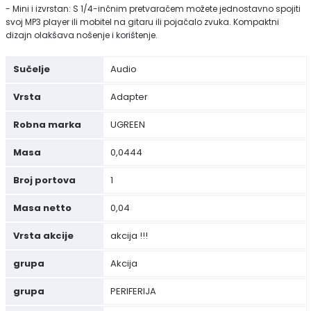
- Mini i izvrstan: S 1/4-inčnim pretvaračem možete jednostavno spojiti
svoj MP3 player ili mobitel na gitaru ili pojačalo zvuka. Kompaktni
dizajn olakšava nošenje i korištenje.
Sučelje
Audio
Vrsta
Adapter
Robna marka
UGREEN
Masa
0,0444
Broj portova
1
Masa netto
0,04
Vrsta akcije
akcija !!!
grupa
Akcija
grupa
PERIFERIJA