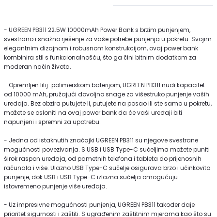
- UGREEN PB311 22.5W 10000mAh Power Bank s brzim punjenjem,
svestrano i snažno rješenje za vaše potrebe punjenja u pokretu. Svojim
elegantnim dizajnom i robusnom konstrukcijom, ovaj power bank
kombinira stil s funkcionalnošću, što ga čini bitnim dodatkom za
moderan način života.
- Opremljen litij-polimerskom baterijom, UGREEN PB311 nudi kapacitet
od 10000 mAh, pružajući dovoljno snage za višestruko punjenje vaših
uređaja. Bez obzira putujete li, putujete na posao ili ste samo u pokretu,
možete se osloniti na ovaj power bank da će vaši uređaji biti
napunjeni i spremni za upotrebu.
- Jedna od istaknutih značajki UGREEN PB311 su njegove svestrane
mogućnosti povezivanja. S USB i USB Type-C sučeljima možete puniti
širok raspon uređaja, od pametnih telefona i tableta do prijenosnih
računala i više. Ulazno USB Type-C sučelje osigurava brzo i učinkovito
punjenje, dok USB i USB Type-C izlazna sučelja omogućuju
istovremeno punjenje više uređaja.
- Uz impresivne mogućnosti punjenja, UGREEN PB311 također daje
prioritet sigurnosti i zaštiti. S ugrađenim zaštitnim mjerama kao što su