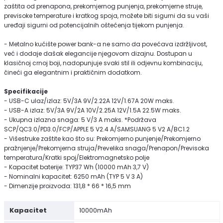
zaštita od prenapona, prekomjernog punjenja, prekomjerne struje,
previsoke temperature i kratkog spoja, možete biti sigurni da su vaši
uređaji sigurni od potencijalnih oštećenja tijekom punjenja.
- Metalno kućište power bank-a ne samo da povećava izdržljivost,
već i dodaje dašak elegancije njegovom dizajnu. Dostupan u
klasičnoj crnoj boji, nadopunjuje svaki stil ili odjevnu kombinaciju,
čineći ga elegantnim i praktičnim dodatkom.
Specifikacije
- USB-C ulaz/izlaz: 5V/3A 9V/2.22A 12V/1.67A 20W maks.
- USB-A izlaz: 5V/3A 9V/2A 10V/2.25A 12V/1.5A 22.5W maks.
- Ukupna izlazna snaga: 5 V/3 A maks. *Podržava
SCP/QC3.0/PD3.0/FCP/APPLE 5 V2.4 A/SAMSUANG 5 V2 A/BC1.2
- Višestruke zaštite kao što su: Prekomjerno punjenje/Prekomjerno
pražnjenje/Prekomjerna struja/Prevelika snaga/Prenapon/Previsoka
temperatura/Kratki spoj/Elektromagnetsko polje
- Kapacitet baterije: TYP37 Wh (10000 mAh 3,7 V)
- Nominalni kapacitet: 6250 mAh (TYP 5 V 3 A)
- Dimenzije proizvoda: 131,8 * 66 * 16,5 mm
Kapacitet
10000mAh