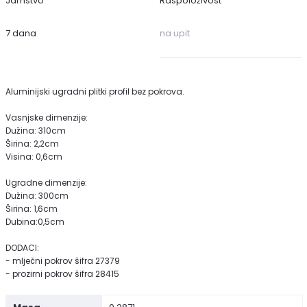
Jamstvo
Raspoloživost
7 dana
na upit
Aluminijski ugradni plitki profil bez pokrova.
Vasnjske dimenzije:
Dužina: 310cm
Širina: 2,2cm
Visina: 0,6cm
Ugradne dimenzije:
Dužina: 300cm
Širina: 1,6cm
Dubina:0,5cm
DODACI:
- mlječni pokrov šifra 27379
- prozirni pokrov šifra 28415