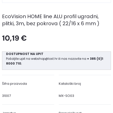
EcoVision HOME line ALU profil ugradni,
plitki, 3m, bez pokrova ( 22/16 x 6 mm )
10,19 €
DOSTUPNOST NA UPIT
Pošaljite upit na
webshop@lost.hr
ili nas nazovite na
+ 385 (0)1
8000 710
;
Šifra proizvoda
Kataloški broj
31007
MX-SO03