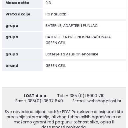
Masa netto
0,3
Vrsta akcije
Po narudžbi
grupa
BATERIJE, ADAPTERI I PUNJAČI
grupa
BATERIJE ZA PRIJENOSNA RAČUNALA
GREEN CELL
grupa
Baterije za Asus prijenosnike
brand
GREEN CELL
LOST d.o.o.
Tel.: + 385 (0)1 8000 710
Fax: + 385(0)1 3697 640
E-mail: webshop@lost.hr
Sve navedene cijene sadrže PDV. Pokušavamo osigurati što
preciznije informacije, ali zbog tehnoloških ograničenja ne
možemo garantirati potpunu točnost slika, opisa ili
dostupnosti proizvoda.