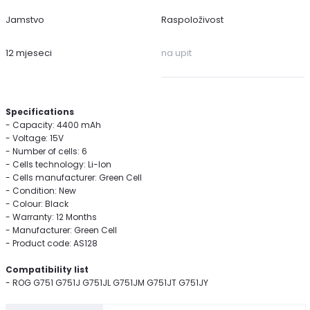
Jamstvo
Raspoloživost
12 mjeseci
na upit
Specifications
- Capacity: 4400 mAh
- Voltage: 15V
- Number of cells: 6
- Cells technology: Li-Ion
- Cells manufacturer: Green Cell
- Condition: New
- Colour: Black
- Warranty: 12 Months
- Manufacturer: Green Cell
- Product code: AS128
Compatibility list
- ROG G751 G751J G751JL G751JM G751JT G751JY