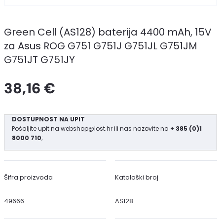
Green Cell (AS128) baterija 4400 mAh, 15V
za Asus ROG G751 G751J G751JL G751JM
G751JT G751JY
38,16 €
DOSTUPNOST NA UPIT
Pošaljite upit na
webshop@lost.hr
ili nas nazovite na
+ 385 (0)1
8000 710
;
Šifra proizvoda
Kataloški broj
49666
AS128