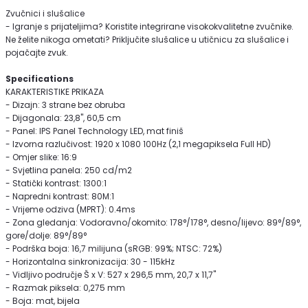
Zvučnici i slušalice
- Igranje s prijateljima? Koristite integrirane visokokvalitetne zvučnike.
Ne želite nikoga ometati? Priključite slušalice u utičnicu za slušalice i
pojačajte zvuk.
Specifications
KARAKTERISTIKE PRIKAZA
- Dizajn: 3 strane bez obruba
- Dijagonala: 23,8", 60,5 cm
- Panel: IPS Panel Technology LED, mat finiš
- Izvorna razlučivost: 1920 x 1080 100Hz (2,1 megapiksela Full HD)
- Omjer slike: 16:9
- Svjetlina panela: 250 cd/m2
- Statički kontrast: 1300:1
- Napredni kontrast: 80M:1
- Vrijeme odziva (MPRT): 0.4ms
- Zona gledanja: Vodoravno/okomito: 178°/178°, desno/lijevo: 89°/89°,
gore/dolje: 89°/89°
- Podrška boja: 16,7 milijuna (sRGB: 99%; NTSC: 72%)
- Horizontalna sinkronizacija: 30 - 115kHz
- Vidljivo područje Š x V: 527 x 296,5 mm, 20,7 x 11,7"
- Razmak piksela: 0,275 mm
- Boja: mat, bijela