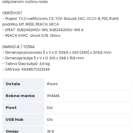
isključenom načinu rada
ODRŽIVOST
- Propisi: TCO certificirani, CE, TÜV-Bauart, EAC, VCCI-B, PSE, RoHS
podrška, ErP, WEEE, REACH, UKCA
- EPEAT: XUB2492HSU-W6, XUB2492HSU-W6 A
- REACH SVHC: iznad 0,1%: Olovo
DIMENZIJE / TEŽINA
- Dimenzije proizvoda Š x V x D: 539,5 x 343 (493) x 209,5 mm
- Dimenzije kutije Š x V x D: 610 x 398 x 159 mm
- Težina (bez kutije): 4,9 kg
- EAN kod: 4948570123346
Ostalo
Ravni
Robna marka
IIYAMA
Pivot
Da
USB Hub
Da
Omjer
16:9