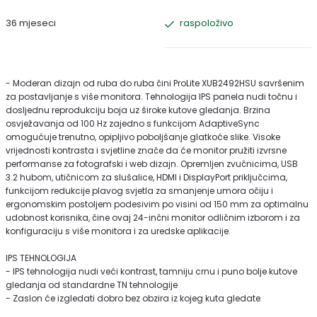
36 mjeseci
raspoloživo
- Moderan dizajn od ruba do ruba čini ProLite XUB2492HSU savršenim
za postavljanje s više monitora. Tehnologija IPS panela nudi točnu i
dosljednu reprodukciju boja uz široke kutove gledanja. Brzina
osvježavanja od 100 Hz zajedno s funkcijom AdaptiveSync
omogućuje trenutno, opipljivo poboljšanje glatkoće slike. Visoke
vrijednosti kontrasta i svjetline znače da će monitor pružiti izvrsne
performanse za fotografski i web dizajn. Opremljen zvučnicima, USB
3.2 hubom, utičnicom za slušalice, HDMI i DisplayPort priključcima,
funkcijom redukcije plavog svjetla za smanjenje umora očiju i
ergonomskim postoljem podesivim po visini od 150 mm za optimalnu
udobnost korisnika, čine ovaj 24-inčni monitor odličnim izborom i za
konfiguraciju s više monitora i za uredske aplikacije.
IPS TEHNOLOGIJA
- IPS tehnologija nudi veći kontrast, tamniju crnu i puno bolje kutove
gledanja od standardne TN tehnologije
- Zaslon će izgledati dobro bez obzira iz kojeg kuta gledate