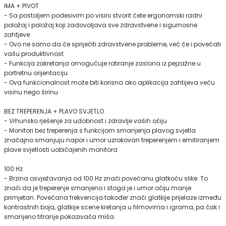
IMA + PIVOT
- Sa postoljem podesivim po visini stvorit ćete ergonomski radni
položaj i položaj koji zadovoljava sve zdravstvene i sigurnosne
zahtjeve
- Ovo ne samo da će spriječiti zdravstvene probleme, već će i povećati
vašu produktivnost
- Funkcija zakretanja omogućuje rotiranje zaslona iz pejzažne u
portretnu orijentaciju
- Ova funkcionalnost može biti korisna ako aplikacija zahtijeva veću
visinu nego širinu
BEZ TREPERENJA + PLAVO SVJETLO
- Vrhunsko rješenje za udobnost i zdravlje vaših očiju
- Monitori bez treperenja s funkcijom smanjenja plavog svjetla
značajno smanjuju napor i umor uzrokovan treperenjem i emitiranjem
plave svjetlosti uobičajenih monitora
100 Hz
- Brzina osvježavanja od 100 Hz znači povećanu glatkoću slike. To
znači da je treperenje smanjeno i stoga je i umor očiju manje
primjetan. Povećana frekvencija također znači glatkije prijelaze između
kontrastnih boja, glatkije scene kretanja u filmovima i igrama, pa čak i
smanjeno titranje pokazivača miša.