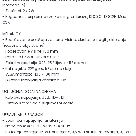
informacije)
- Zvučnici: 2 x 2W
- Pogodnost: pripremljen za Kensington bravu, DDC/CI, DDC2B, Mac
OSX
MEHANIČKI
- Podešavanje položaja zaslona: visina, okretanje, nagib, okretanje
(rotacija s obje strane)
- Podešavanje visine: 150 mm
- Rotacija (PIVOT funkcija): 90°
- Zakretno postolje: 90°; 45 ° lijevo; 45° desno
- Kut nagiba: 22° gore; 5° prema dolje
- VESA montaža: 100 x 100 mm
- Sustav upravljanja kabelima: Da
UKLJUČENA DODATNA OPREMA
- Kablovi: napajanje, USB, HDMI, DP
- Ostalo: Kratki vodič, sigurnosni vodič
UPRAVLJANJE SNAGOM
- Jedinica napajanja: unutarnja
- Napajanje: AC 100 - 240V, 50/60Hz
- Potrošnja energije: 15 W uobičajeno, 0,5 W u stanju mirovanja, 0,3 W u