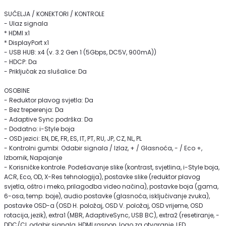
SUČELJA / KONEKTORI / KONTROLE
- Ulaz signala
* HDMI x1
* DisplayPort x1
- USB HUB: x4 (v. 3.2 Gen 1 (5Gbps, DC5V, 900mA))
- HDCP: Da
- Priključak za slušalice: Da
OSOBINE
- Reduktor plavog svjetla: Da
- Bez treperenja: Da
- Adaptive Sync podrška: Da
- Dodatno: i-Style boja
- OSD jezici: EN, DE, FR, ES, IT, PT, RU, JP, CZ, NL, PL
- Kontrolni gumbi: Odabir signala / Izlaz, + / Glasnoća, - / Eco +,
Izbornik, Napajanje
- Korisničke kontrole. Podešavanje slike (kontrast, svjetlina, i-Style boja,
ACR, Eco, OD, X-Res tehnologija), postavke slike (reduktor plavog
svjetla, oštro i meko, prilagodba video načina), postavke boja (gama,
6-osa, temp. boje), audio postavke (glasnoća, isključivanje zvuka),
postavke OSD-a (OSD H. položaj, OSD V. položaj, OSD vrijeme, OSD
rotacija, jezik), extra1 (MBR, AdaptiveSync, USB BC), extra2 (resetiranje, -
DDC/CI, odabir signala, HDMI raspon, logo za otvaranje, LED,