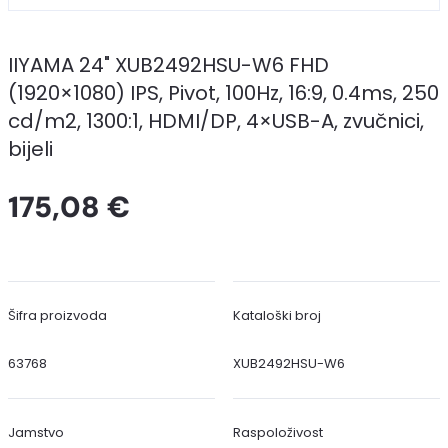
IIYAMA 24" XUB2492HSU-W6 FHD
(1920×1080) IPS, Pivot, 100Hz, 16:9, 0.4ms, 250
cd/m2, 1300:1, HDMI/DP, 4×USB-A, zvučnici,
bijeli
175,08 €
Šifra proizvoda
Kataloški broj
63768
XUB2492HSU-W6
Jamstvo
Raspoloživost