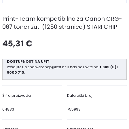
Print-Team kompatibilno za Canon CRG-
067 toner žuti (1250 stranica) STARI CHIP
45,31 €
DOSTUPNOST NA UPIT
Pošaljite upit na
webshop@lost.hr
ili nas nazovite na
+ 385 (0)1
8000 710
;
Šifra proizvoda
Kataloški broj
64833
755993