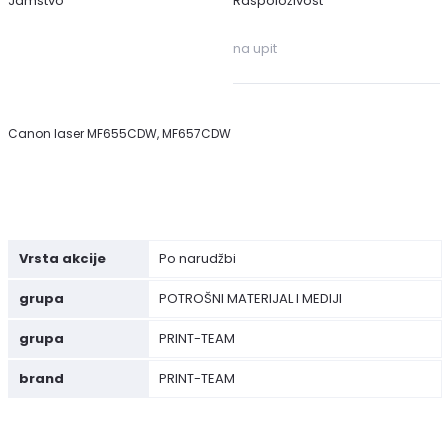
Jamstvo
Raspoloživost
na upit
Canon laser MF655CDW, MF657CDW
Vrsta akcije
Po narudžbi
grupa
POTROŠNI MATERIJAL I MEDIJI
grupa
PRINT-TEAM
brand
PRINT-TEAM