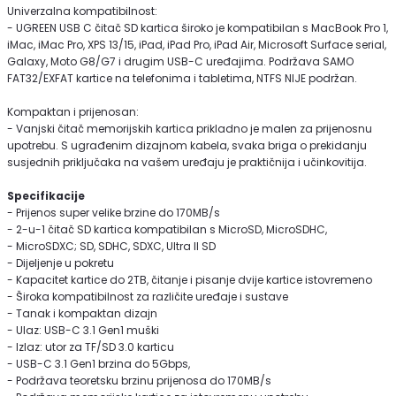
Univerzalna kompatibilnost:
- UGREEN USB C čitač SD kartica široko je kompatibilan s MacBook Pro 1,
iMac, iMac Pro, XPS 13/15, iPad, iPad Pro, iPad Air, Microsoft Surface serial,
Galaxy, Moto G8/G7 i drugim USB-C uređajima. Podržava SAMO
FAT32/EXFAT kartice na telefonima i tabletima, NTFS NIJE podržan.
Kompaktan i prijenosan:
- Vanjski čitač memorijskih kartica prikladno je malen za prijenosnu
upotrebu. S ugrađenim dizajnom kabela, svaka briga o prekidanju
susjednih priključaka na vašem uređaju je praktičnija i učinkovitija.
Specifikacije
- Prijenos super velike brzine do 170MB/s
- 2-u-1 čitač SD kartica kompatibilan s MicroSD, MicroSDHC,
- MicroSDXC; SD, SDHC, SDXC, Ultra II SD
- Dijeljenje u pokretu
- Kapacitet kartice do 2TB, čitanje i pisanje dvije kartice istovremeno
- Široka kompatibilnost za različite uređaje i sustave
- Tanak i kompaktan dizajn
- Ulaz: USB-C 3.1 Gen1 muški
- Izlaz: utor za TF/SD 3.0 karticu
- USB-C 3.1 Gen1 brzina do 5Gbps,
- Podržava teoretsku brzinu prijenosa do 170MB/s