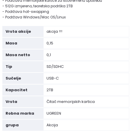
- Podržava memorijske kartice za istovremenu upotrebu
- 512G izmjereno, teoretska podrška 2TB
- Podržava hot-swapping
- Podržava Windows/Mac OS/Linux
Vrsta akcije
akcija !!!
Masa
0,15
Masa netto
0,1
Tip
SD/SDHC
Sučelje
USB-C
Kapacitet
2TB
Vrsta
Čitač memorijskih kartica
Robna marka
UGREEN
grupa
Akcija