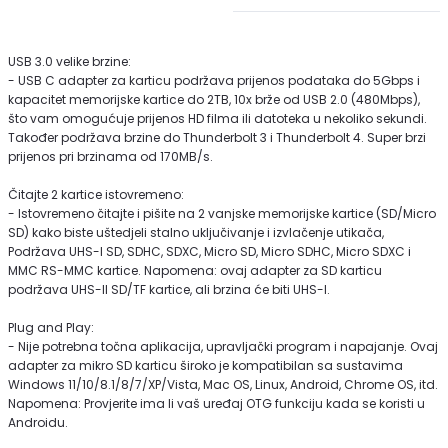
USB 3.0 velike brzine:
- USB C adapter za karticu podržava prijenos podataka do 5Gbps i
kapacitet memorijske kartice do 2TB, 10x brže od USB 2.0 (480Mbps),
što vam omogućuje prijenos HD filma ili datoteka u nekoliko sekundi.
Također podržava brzine do Thunderbolt 3 i Thunderbolt 4. Super brzi
prijenos pri brzinama od 170MB/s.
Čitajte 2 kartice istovremeno:
- Istovremeno čitajte i pišite na 2 vanjske memorijske kartice (SD/Micro
SD) kako biste uštedjeli stalno uključivanje i izvlačenje utikača,
Podržava UHS-I SD, SDHC, SDXC, Micro SD, Micro SDHC, Micro SDXC i
MMC RS-MMC kartice. Napomena: ovaj adapter za SD karticu
podržava UHS-II SD/TF kartice, ali brzina će biti UHS-I.
Plug and Play:
- Nije potrebna točna aplikacija, upravljački program i napajanje. Ovaj
adapter za mikro SD karticu široko je kompatibilan sa sustavima
Windows 11/10/8.1/8/7/XP/Vista, Mac OS, Linux, Android, Chrome OS, itd.
Napomena: Provjerite ima li vaš uređaj OTG funkciju kada se koristi u
Androidu.