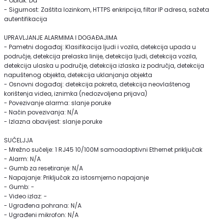
- Oblak: Da
- Sigurnost: Zaštita lozinkom, HTTPS enkripcija, filtar IP adresa, sažeta
autentifikacija
UPRAVLJANJE ALARMIMA I DOGAĐAJIMA
- Pametni događaj: Klasifikacija ljudi i vozila, detekcija upada u
područje, detekcija prelaska linije, detekcija ljudi, detekcija vozila,
detekcija ulaska u područje, detekcija izlaska iz područja, detekcija
napuštenog objekta, detekcija uklanjanja objekta
- Osnovni događaj: detekcija pokreta, detekcija neovlaštenog
korištenja videa, iznimka (nedozvoljena prijava)
- Povezivanje alarma: slanje poruke
- Način povezivanja: N/A
- Izlazna obavijest: slanje poruke
SUČELJJA
- Mrežno sučelje: 1 RJ45 10/100M samoadaptivni Ethernet priključak
- Alarm: N/A
- Gumb za resetiranje: N/A
- Napajanje: Priključak za istosmjerno napajanje
- Gumb: -
- Video izlaz: -
- Ugrađena pohrana: N/A
- Ugrađeni mikrofon: N/A