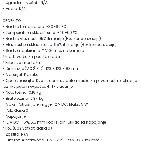
- Ugrađeni zvučnik: N/A
- Audio: N/A
OPĆENITO
- Radna temperatura: -30–60 °C
- Temperatura skladištenja: -40–60 °C
- Radna vlažnost: 95% ili manje (Bez kondenzacije)
- Vlažnost pri skladištenju: 95% ili manje (Bez kondenzacije)
- Sadržaj pakiranja: * VIGI mrežna kamera
* Kratki vodič za početak rada
* Pribor za montažu
- Dimenzije (V X Š X D): 123 × 123 × 83 mm
- Materijal: Plastika
- Opće značajke: Dva streama, zrcalo, maske za privatnost, resetiranje
lozinke putem e-pošte, HTTP slušanje
- Neto težina: 0,19 kg
- Bruto težina: 0,34 kg
- Maks. Potrošnja energije: 12 V DC: Maks. 5 W
- PoE: Klasa 0
- Napajanje
* 12 V DC ± 5%, 5,5 mm koaksijalni utikač za napajanje
* PoE (802.3af/at, klasa 0)
- Zaštita: N/A
- Dimenzije proizvoda (D x Š x V): 123 × 83 × 123 mm