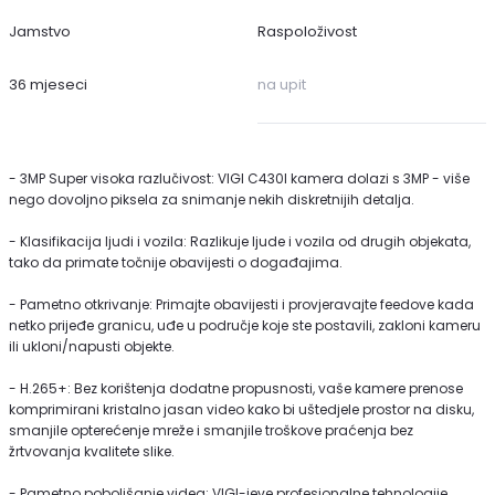
Jamstvo
Raspoloživost
36 mjeseci
na upit
- 3MP Super visoka razlučivost: VIGI C430I kamera dolazi s 3MP - više
nego dovoljno piksela za snimanje nekih diskretnijih detalja.
- Klasifikacija ljudi i vozila: Razlikuje ljude i vozila od drugih objekata,
tako da primate točnije obavijesti o događajima.
- Pametno otkrivanje: Primajte obavijesti i provjeravajte feedove kada
netko prijeđe granicu, uđe u područje koje ste postavili, zakloni kameru
ili ukloni/napusti objekte.
- H.265+: Bez korištenja dodatne propusnosti, vaše kamere prenose
komprimirani kristalno jasan video kako bi uštedjele prostor na disku,
smanjile opterećenje mreže i smanjile troškove praćenja bez
žrtvovanja kvalitete slike.
- Pametno poboljšanje videa: VIGI-jeve profesionalne tehnologije