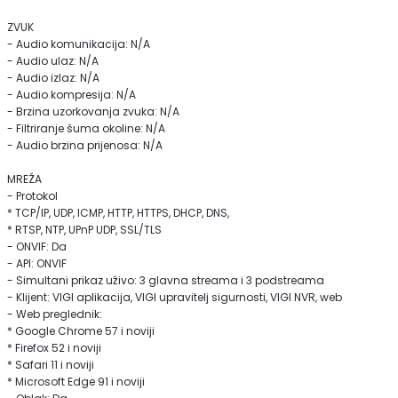
ZVUK
- Audio komunikacija: N/A
- Audio ulaz: N/A
- Audio izlaz: N/A
- Audio kompresija: N/A
- Brzina uzorkovanja zvuka: N/A
- Filtriranje šuma okoline: N/A
- Audio brzina prijenosa: N/A
MREŽA
- Protokol
* TCP/IP, UDP, ICMP, HTTP, HTTPS, DHCP, DNS,
* RTSP, NTP, UPnP UDP, SSL/TLS
- ONVIF: Da
- API: ONVIF
- Simultani prikaz uživo: 3 glavna streama i 3 podstreama
- Klijent: VIGI aplikacija, VIGI upravitelj sigurnosti, VIGI NVR, web
- Web preglednik:
* Google Chrome 57 i noviji
* Firefox 52 i noviji
* Safari 11 i noviji
* Microsoft Edge 91 i noviji