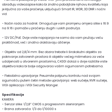
obrađuju videozapise kako bi znatno poboljšale njihovu kvalitetu koja
je ključna za vaše praćenje, uključujući Smart IR, WDR, 3D DNR i noćni
vid.
- Način rada za hodnik: Omogućuje vam promjenu omjera slike s 16:9
na 9:16 i pomaže u praćenju dugih i uskih područja.
- 12V DC/PoE: Dvije vrste napajanja ne samo da vam pružaju veću
praktičnost, već i znatno olakšavaju ožičenje.
- Objektiv od 2,8/4 mm: Bez obzira trebate li širokokutni objektiv za
pokrivanje zatvorenih prostora ili objektiv većeg milimetara za veće
udaljenosti u otvorenim prostorima, C430I dolazi s dvije različite vrste
objektiva kako bi bolje odgovarao vašim sigurnosnim potrebama.
- Fleksibilno upravljanje: Preuzmite potpunu kontrolu nad svojom
sigurnošću putem četiri metode upravljanja: web sučelje, NVR sučelje,
VIGI aplikacija i VIGI Security Manger.
Specifikacije
KAMERA
- Senzor slike: 1/2,8” CMOS s progresivnim skeniranjem
- Brzina zatvarača: 1/3 do 1/10000 s