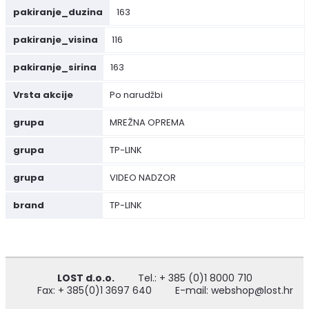
pakiranje_duzina
163
pakiranje_visina
116
pakiranje_sirina
163
Vrsta akcije
Po narudžbi
grupa
MREŽNA OPREMA
grupa
TP-LINK
grupa
VIDEO NADZOR
brand
TP-LINK
LOST d.o.o.
Tel.: + 385 (0)1 8000 710
Fax: + 385(0)1 3697 640
E-mail: webshop@lost.hr