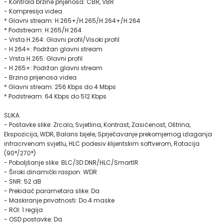
- Kontrola brzine prijenosa: CBR, VBR
- Kompresija videa
* Glavni stream: H.265+/H.265/H.264+/H.264
* Podstream: H.265/H.264
- Vrsta H.264: Glavni profil/Visoki profil
- H.264+: Podržan glavni stream
- Vrsta H.265: Glavni profil
- H.265+: Podržan glavni stream
- Brzina prijenosa videa
* Glavni stream: 256 Kbps do 4 Mbps
* Podstream: 64 Kbps do 512 Kbps
SLIKA
- Postavke slike: Zrcalo, Svjetlina, Kontrast, Zasićenost, Oštrina,
Ekspozicija, WDR, Balans bijele, Sprječavanje prekomjernog izlaganja
infracrvenom svjetlu, HLC podesiv klijentskim softverom, Rotacija
(90°/270°)
- Poboljšanje slike: BLC/3D DNR/HLC/SmartIR
- Široki dinamički raspon: WDR
- SNR: 52 dB
- Prekidač parametara slike: Da
- Maskiranje privatnosti: Do 4 maske
- ROI: 1 regija
- OSD postavke: Da