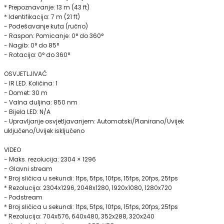
* Prepoznavanje: 13 m (43 ft)
* Identifikacija: 7 m (21 ft)
- Podešavanje kuta (ručno)
- Raspon: Pomicanje: 0° do 360°
- Nagib: 0° do 85°
- Rotacija: 0° do 360°
OSVJETLJIVAČ
- IR LED. Količina: 1
- Domet: 30 m
- Valna duljina: 850 nm
- Bijela LED: N/A
- Upravljanje osvjetljavanjem: Automatski/Planirano/Uvijek
uključeno/Uvijek isključeno
VIDEO
- Maks. rezolucija: 2304 × 1296
- Glavni stream
* Broj sličica u sekundi: 1fps, 5fps, 10fps, 15fps, 20fps, 25fps
* Rezolucija: 2304x1296, 2048x1280, 1920x1080, 1280x720
- Podstream
* Broj sličica u sekundi: 1fps, 5fps, 10fps, 15fps, 20fps, 25fps
* Rezolucija: 704x576, 640x480, 352x288, 320x240