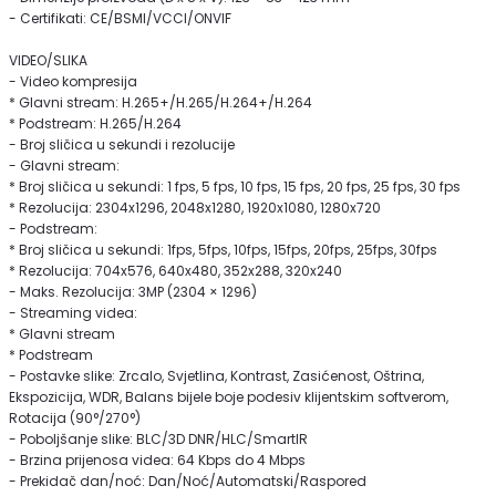
- Certifikati: CE/BSMI/VCCI/ONVIF
VIDEO/SLIKA
- Video kompresija
* Glavni stream: H.265+/H.265/H.264+/H.264
* Podstream: H.265/H.264
- Broj sličica u sekundi i rezolucije
- Glavni stream:
* Broj sličica u sekundi: 1 fps, 5 fps, 10 fps, 15 fps, 20 fps, 25 fps, 30 fps
* Rezolucija: 2304x1296, 2048x1280, 1920x1080, 1280x720
- Podstream:
* Broj sličica u sekundi: 1fps, 5fps, 10fps, 15fps, 20fps, 25fps, 30fps
* Rezolucija: 704x576, 640x480, 352x288, 320x240
- Maks. Rezolucija: 3MP (2304 × 1296)
- Streaming videa:
* Glavni stream
* Podstream
- Postavke slike: Zrcalo, Svjetlina, Kontrast, Zasićenost, Oštrina,
Ekspozicija, WDR, Balans bijele boje podesiv klijentskim softverom,
Rotacija (90°/270°)
- Poboljšanje slike: BLC/3D DNR/HLC/SmartIR
- Brzina prijenosa videa: 64 Kbps do 4 Mbps
- Prekidač dan/noć: Dan/Noć/Automatski/Raspored