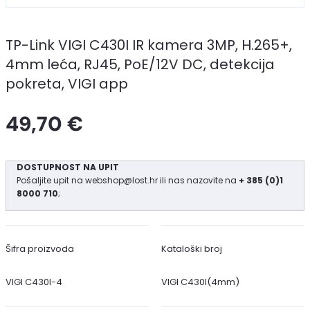
TP-Link VIGI C430I IR kamera 3MP, H.265+,
4mm leća, RJ45, PoE/12V DC, detekcija
pokreta, VIGI app
49,70 €
DOSTUPNOST NA UPIT
Pošaljite upit na
webshop@lost.hr
ili nas nazovite na
+ 385 (0)1
8000 710
;
Šifra proizvoda
Kataloški broj
VIGI C430I-4
VIGI C430I(4mm)