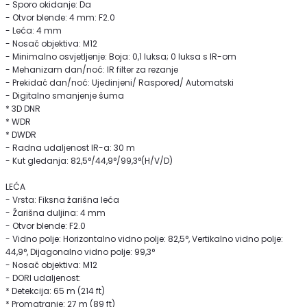
- Sporo okidanje: Da
- Otvor blende: 4 mm: F2.0
- Leća: 4 mm
- Nosač objektiva: M12
- Minimalno osvjetljenje: Boja: 0,1 luksa; 0 luksa s IR-om
- Mehanizam dan/noć: IR filter za rezanje
- Prekidač dan/noć: Ujedinjeni/ Raspored/ Automatski
- Digitalno smanjenje šuma
* 3D DNR
* WDR
* DWDR
- Radna udaljenost IR-a: 30 m
- Kut gledanja: 82,5°/44,9°/99,3°(H/V/D)
LEĆA
- Vrsta: Fiksna žarišna leća
- Žarišna duljina: 4 mm
- Otvor blende: F2.0
- Vidno polje: Horizontalno vidno polje: 82,5°, Vertikalno vidno polje:
44,9°, Dijagonalno vidno polje: 99,3°
- Nosač objektiva: M12
- DORI udaljenost:
* Detekcija: 65 m (214 ft)
* Promatranje: 27 m (89 ft)