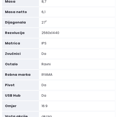
Masa
8,7
Masa netto
6,1
Dijagonala
27"
Rezolucija
2560x1440
Matrica
IPS
Zvučnici
Da
Ostalo
Ravni
Robna marka
IIYAMA
Pivot
Da
USB Hub
Da
Omjer
16:9
Vrsta akcije
akcija