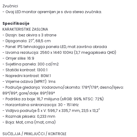
Zvučnici
- Ovaj LED monitor opremljen je s dva stereo zvučnika.
Specifikacije
KARAKTERISTIKE ZASLONA
- Dizajn: bez okvira s 3 strane
- Dijagonala: 27", 68,5 cm
- Panel: IPS tehnologija panela LED, mat završna obrada
- Izvorna rezolucija: 2560 x 1440 100Hz (3,7 megapiksela QHD)
- Omjer slike: 16:9
- Svjetlina panela: 300 cd/m2
- Statički kontrast: 1300:1
- Napredni kontrast: 80M:1
- Vrijeme odziva (MPRT): 1ms
- Područje gledanja: Vodoravno/okomito: 178°/178°, desno/lijevo:
89°/89°, gore/dolje: 89°/89°
- Podrška za boje: 16,7 milijuna (sRGB: 99%; NTSC: 72%)
- Horizontalna sinkronizacija: 30 - 151 kHz
- Vidljivo područje Š x V: 596,7 x 335,7 mm, 23,5 x 13,2"
- Razmak piksela: 0,233 mm
- Boja: Mat, crna (mat, crna)
SUČELJJA / PRIKLJUČCI / KONTROLE