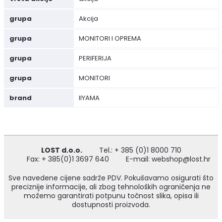
grupa
Akcija
grupa
MONITORI I OPREMA
grupa
PERIFERIJA
grupa
MONITORI
brand
IIYAMA
LOST d.o.o.
Tel.: + 385 (0)1 8000 710
Fax: + 385(0)1 3697 640
E-mail: webshop@lost.hr
Sve navedene cijene sadrže PDV. Pokušavamo osigurati što
preciznije informacije, ali zbog tehnoloških ograničenja ne
možemo garantirati potpunu točnost slika, opisa ili
dostupnosti proizvoda.