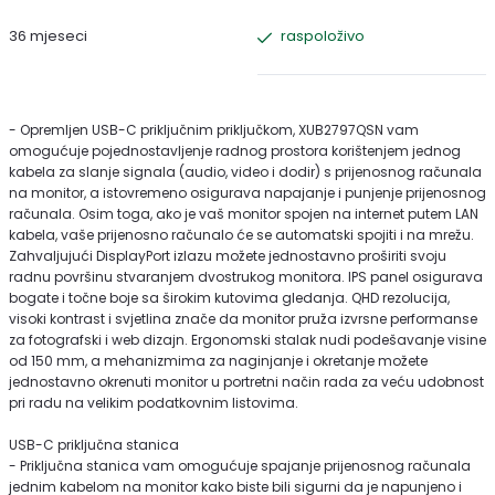
36 mjeseci
raspoloživo
- Opremljen USB-C priključnim priključkom, XUB2797QSN vam
omogućuje pojednostavljenje radnog prostora korištenjem jednog
kabela za slanje signala (audio, video i dodir) s prijenosnog računala
na monitor, a istovremeno osigurava napajanje i punjenje prijenosnog
računala. Osim toga, ako je vaš monitor spojen na internet putem LAN
kabela, vaše prijenosno računalo će se automatski spojiti i na mrežu.
Zahvaljujući DisplayPort izlazu možete jednostavno proširiti svoju
radnu površinu stvaranjem dvostrukog monitora. IPS panel osigurava
bogate i točne boje sa širokim kutovima gledanja. QHD rezolucija,
visoki kontrast i svjetlina znače da monitor pruža izvrsne performanse
za fotografski i web dizajn. Ergonomski stalak nudi podešavanje visine
od 150 mm, a mehanizmima za naginjanje i okretanje možete
jednostavno okrenuti monitor u portretni način rada za veću udobnost
pri radu na velikim podatkovnim listovima.
USB-C priključna stanica
- Priključna stanica vam omogućuje spajanje prijenosnog računala
jednim kabelom na monitor kako biste bili sigurni da je napunjeno i