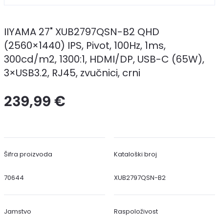
IIYAMA 27" XUB2797QSN-B2 QHD
(2560×1440) IPS, Pivot, 100Hz, 1ms,
300cd/m2, 1300:1, HDMI/DP, USB-C (65W),
3×USB3.2, RJ45, zvučnici, crni
239,99 €
Šifra proizvoda
Kataloški broj
70644
XUB2797QSN-B2
Jamstvo
Raspoloživost