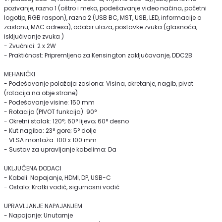
pozivanje, razno 1 (oštro i meko, podešavanje video načina, početni
logotip, RGB raspon), razno 2 (USB BC, MST, USB, LED, informacije o
zaslonu, MAC adresa), odabir ulaza, postavke zvuka (glasnoća,
isključivanje zvuka )
- Zvučnici: 2 x 2W
- Praktičnost: Pripremljeno za Kensington zaključavanje, DDC2B
MEHANIČKI
- Podešavanje položaja zaslona: Visina, okretanje, nagib, pivot
(rotacija na obje strane)
- Podešavanje visine: 150 mm
- Rotacija (PIVOT funkcija): 90°
- Okretni stalak: 120°; 60° lijevo; 60° desno
- Kut nagiba: 23° gore; 5° dolje
- VESA montaža: 100 x 100 mm
- Sustav za upravljanje kabelima: Da
UKLJUČENA DODACI
- Kabeli: Napajanje, HDMI, DP, USB-C
- Ostalo: Kratki vodič, sigurnosni vodič
UPRAVLJANJE NAPAJANJEM
- Napajanje: Unutarnje