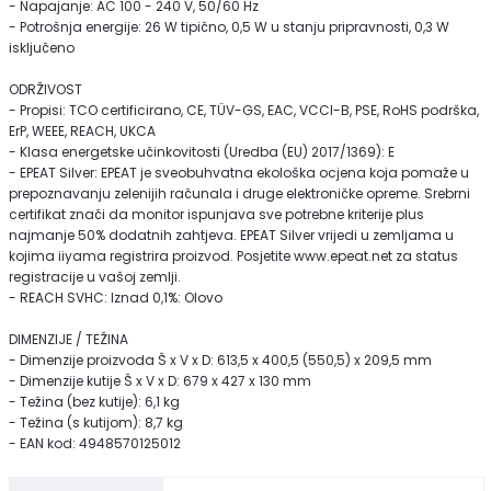
- Napajanje: AC 100 - 240 V, 50/60 Hz
- Potrošnja energije: 26 W tipično, 0,5 W u stanju pripravnosti, 0,3 W
isključeno
ODRŽIVOST
- Propisi: TCO certificirano, CE, TÜV-GS, EAC, VCCI-B, PSE, RoHS podrška,
ErP, WEEE, REACH, UKCA
- Klasa energetske učinkovitosti (Uredba (EU) 2017/1369): E
- EPEAT Silver: EPEAT je sveobuhvatna ekološka ocjena koja pomaže u
prepoznavanju zelenijih računala i druge elektroničke opreme. Srebrni
certifikat znači da monitor ispunjava sve potrebne kriterije plus
najmanje 50% dodatnih zahtjeva. EPEAT Silver vrijedi u zemljama u
kojima iiyama registrira proizvod. Posjetite www.epeat.net za status
registracije u vašoj zemlji.
- REACH SVHC: Iznad 0,1%: Olovo
DIMENZIJE / TEŽINA
- Dimenzije proizvoda Š x V x D: 613,5 x 400,5 (550,5) x 209,5 mm
- Dimenzije kutije Š x V x D: 679 x 427 x 130 mm
- Težina (bez kutije): 6,1 kg
- Težina (s kutijom): 8,7 kg
- EAN kod: 4948570125012