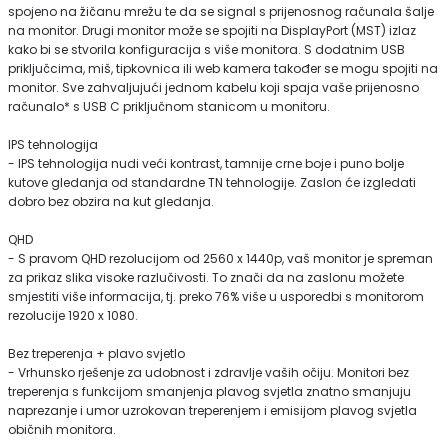
spojeno na žičanu mrežu te da se signal s prijenosnog računala šalje
na monitor. Drugi monitor može se spojiti na DisplayPort (MST) izlaz
kako bi se stvorila konfiguracija s više monitora. S dodatnim USB
priključcima, miš, tipkovnica ili web kamera također se mogu spojiti na
monitor. Sve zahvaljujući jednom kabelu koji spaja vaše prijenosno
računalo* s USB C priključnom stanicom u monitoru.
IPS tehnologija
- IPS tehnologija nudi veći kontrast, tamnije crne boje i puno bolje
kutove gledanja od standardne TN tehnologije. Zaslon će izgledati
dobro bez obzira na kut gledanja.
QHD
- S pravom QHD rezolucijom od 2560 x 1440p, vaš monitor je spreman
za prikaz slika visoke razlučivosti. To znači da na zaslonu možete
smjestiti više informacija, tj. preko 76% više u usporedbi s monitorom
rezolucije 1920 x 1080.
Bez treperenja + plavo svjetlo
- Vrhunsko rješenje za udobnost i zdravlje vaših očiju. Monitori bez
treperenja s funkcijom smanjenja plavog svjetla znatno smanjuju
naprezanje i umor uzrokovan treperenjem i emisijom plavog svjetla
običnih monitora.