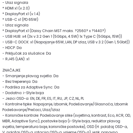
- Ulaz signala
* HDMI x1 (v.2.0)
* DisplayPort x1 (v.1.4)
* USB-C x1 (PD 65W)
- Izlaz signala
* DisplayPort x1 (Daisy Chain MST maks. ?2560? x ?1440?)
- USB HUB: x4 (3x v.3.2 Gen 1 (5Gbps, 4.5W) 1x Type C (5Gbps, 15W))
- USB-C DOCK: x1 (Napajanje 65W, LAN, DP izlaz, USB v.3.2 (Gen 1, 5Gbit))
- HDCP: Da
- Priključak za slušalice: Da
- RJ45 (LAN): x1
ZNAČAJKE
- Smanjenje plavog svjetla: Da
- Bez treperenja: Da
- Podrška za Adaptive Sync: Da
- Dodatno: i-Style boja
- Jezici OSD-a: EN, DE, FR, ES, IT, RU, JP, CZ, NL, PL
- Kontrolne tipke: Napajanje, Izbornik, Podešavanje/Glasnoća, Izbornik
Podešavanje/Prečaci, Ulaz/Izlaz
- Korisničke kontrole: Podešavanje slike (svjetlina, kontrast, Eco, ACR, OD,
MBR, Adaptive Sync), postavke boja (i-Style boja, reduktor plavog
svjetla, temperatura boje, korisničke postavke), OSD (H. položaj OSD-a,
V. položaj OSD-a, rotacija OSD-a, vrijeme OSD-a), jezik, ponovno