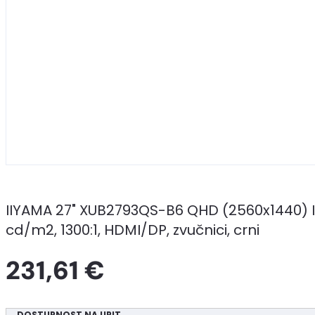
IIYAMA 27" XUB2793QS-B6 QHD (2560x1440) IPS 
cd/m2, 1300:1, HDMI/DP, zvučnici, crni
231,61 €
DOSTUPNOST NA UPIT