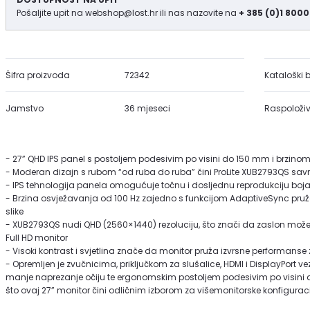
Pošaljite upit na
webshop@lost.hr
ili nas nazovite na
+ 385 (0)1 8000
Šifra proizvoda
72342
Kataloški b
Jamstvo
36 mjeseci
Raspoloživ
- 27” QHD IPS panel s postoljem podesivim po visini do 150 mm i brzino
- Moderan dizajn s rubom “od ruba do ruba” čini ProLite XUB2793QS savr
- IPS tehnologija panela omogućuje točnu i dosljednu reprodukciju boja
- Brzina osvježavanja od 100 Hz zajedno s funkcijom AdaptiveSync pruža
slike
- XUB2793QS nudi QHD (2560×1440) rezoluciju, što znači da zaslon može 
Full HD monitor
- Visoki kontrast i svjetlina znače da monitor pruža izvrsne performanse 
- Opremljen je zvučnicima, priključkom za slušalice, HDMI i DisplayPort
manje naprezanje očiju te ergonomskim postoljem podesivim po visini 
što ovaj 27” monitor čini odličnim izborom za višemonitorske konfiguraci