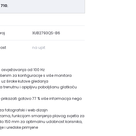
 710
;
roj
XUB2793QS-B6
ost
na upit
m osvježavanja od 100 Hz
šenim za konfiguracije s više monitora
 uz široke kutove gledanja
 trenutnu i opipljivu poboljšanu glatkoću
prikazati gotovo 77 % više informacija nego
za fotografski i web dizajn
 vezama, funkcijom smanjenja plavog svjetla za
do 150 mm za optimalnu udobnost korisnika,
je i uredske primjene