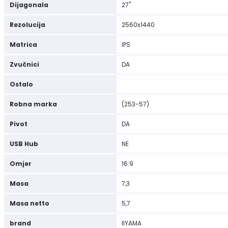
Dijagonala
27"
Rezolucija
2560x1440
Matrica
IPS
Zvučnici
DA
Ostalo
Robna marka
(253-57)
Pivot
DA
USB Hub
NE
Omjer
16:9
Masa
7,3
Masa netto
5,7
brand
IIYAMA