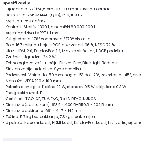
Specifikacije
- Dijagonala: 27" (68,5 cm), IPS LED, mat završna obrada
- Rezolucija: 2560×1440 (QHD), 16:9, 100 Hz
- Svjetlina: 250 cd/m2
- Kontrast: Statički 1300:1, dinamički 80.000.000:1
- Vrijeme odziva (MPRT): 1 ms
- Kut gledanja: 178° vodoravno / 178° okomito
- Boje: 16,7 milijuna boja, sRGB pokrivenost 96 %, NTSC 72 %
- Ulazi: HDMI 2.0, DisplayPort 1.2, izlaz za slušalice, HDCP podrška
- Zvučnici: Ugrađeni, 2× 2 W
- Tehnologije za zaštitu očiju: Flicker-Free, Blue Light Reducer
- Sinkronizacija: Adaptive-Sync podrška
- Podesivost: Visina do 150 mm, nagib -5° do +23°, zakretanje ±45°, pivot
- Montaža: VESA 100 × 100 mm
- Potrošnja energije: Tipično 22 W, standby 0,5 W, isključeno 0,3 W
- Energetski razred: E
- Certifikati: TCO, CE, TÜV, EAC, RoHS, REACH, UKCA
- Dimenzije (sa stalkom): 613,5 × 400,5–550,5 × 209,5 mm
- Dimenzije pakiranja: 691 × 447 × 142 mm
- Težina: 5,7 kg bez pakiranja, 7,3 kg s pakiranjem
- U paketu: Napojni kabel, HDMI kabel, DisplayPort kabel, brzi vodič, sigur