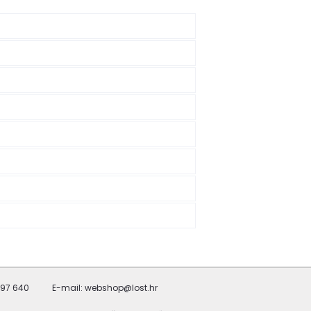
697 640
E-mail: webshop@lost.hr