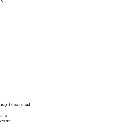
acije i kreativnost
fanje
jenosan