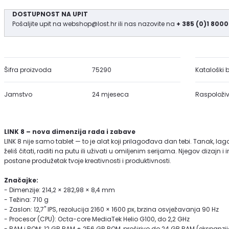
DOSTUPNOST NA UPIT
Pošaljite upit na
webshop@lost.hr
ili nas nazovite na
+ 385 (0)1 8000
Šifra proizvoda
75290
Kataloški b
Jamstvo
24 mjeseca
Raspoloživ
LINK 8 – nova dimenzija rada i zabave
LINK 8 nije samo tablet — to je alat koji prilagođava dan tebi. Tanak, lag
želiš čitati, raditi na putu ili uživati u omiljenim serijama. Njegov dizajn 
postane produžetak tvoje kreativnosti i produktivnosti.
Značajke:
- Dimenzije: 214,2 × 282,98 × 8,4 mm
- Težina: 710 g
- Zaslon: 12,7" IPS, rezolucija 2160 × 1600 px, brzina osvježavanja 90 Hz
- Procesor (CPU): Octa-core MediaTek Helio G100, do 2,2 GHz
- RAM i ROM: 12 GB RAM + 256 GB ROM, proširivo do 24 GB RAM (ekspanzij