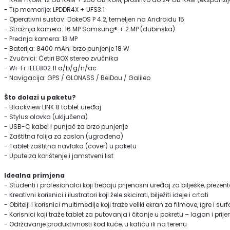
- Tip memorije: LPDDR4X + UFS3.1
- Operativni sustav: DokeOS P 4.2, temeljen na Androidu 15
- Stražnja kamera: 16 MP Samsung® + 2 MP (dubinska)
- Prednja kamera: 13 MP
- Baterija: 8400 mAh; brzo punjenje 18 W
- Zvučnici: Četiri BOX stereo zvučnika
- Wi-Fi: IEEE802.11 a/b/g/n/ac
- Navigacija: GPS / GLONASS / BeiDou / Galileo
Što dolazi u paketu?
- Blackview LINK 8 tablet uređaj
- Stylus olovka (uključena)
- USB-C kabel i punjač za brzo punjenje
- Zaštitna folija za zaslon (ugrađena)
- Tablet zaštitna navlaka (cover) u paketu
- Upute za korištenje i jamstveni list
Idealna primjena
- Studenti i profesionalci koji trebaju prijenosni uređaj za bilješke, prezent
- Kreativni korisnici i ilustratori koji žele skicirati, bilježiti ideje i crtati
- Obitelji i korisnici multimedije koji traže veliki ekran za filmove, igre i sur
- Korisnici koji traže tablet za putovanja i čitanje u pokretu – lagan i pri
- Održavanje produktivnosti kod kuće, u kafiću ili na terenu