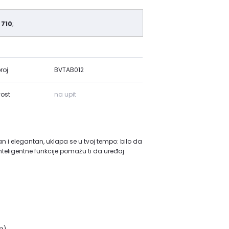
 710
;
roj
BVTAB012
ost
na upit
an i elegantan, uklapa se u tvoj tempo: bilo da
i inteligentne funkcije pomažu ti da uređaj
a)