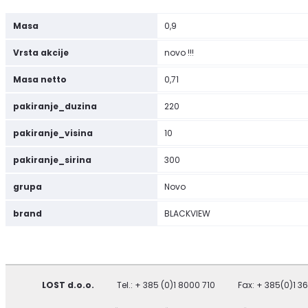
Masa
0,9
Vrsta akcije
novo !!!
Masa netto
0,71
pakiranje_duzina
220
pakiranje_visina
10
pakiranje_sirina
300
grupa
Novo
brand
BLACKVIEW
LOST d.o.o.
Tel.: + 385 (0)1 8000 710
Fax: + 385(0)1 3