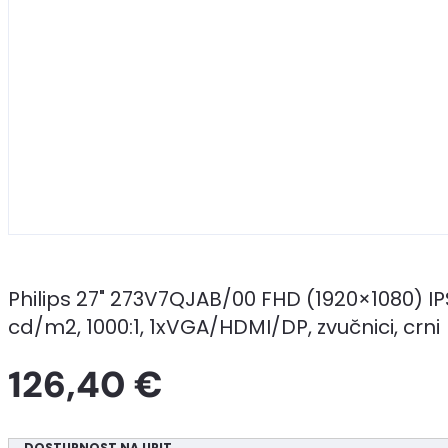
Philips 27" 273V7QJAB/00 FHD (1920×1080) IPS
cd/m2, 1000:1, 1xVGA/HDMI/DP, zvučnici, crni
126,40 €
DOSTUPNOST NA UPIT