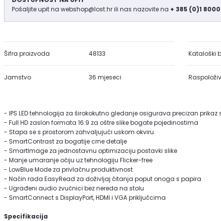
Pošaljite upit na
webshop@lost.hr
ili nas nazovite na
+ 385 (0)1 8000
Šifra proizvoda
48133
Kataloški b
Jamstvo
36 mjeseci
Raspoloživ
- IPS LED tehnologija za širokokutno gledanje osigurava precizan prikaz s
- Full HD zaslon formata 16:9 za oštre slike bogate pojedinostima
- Stapa se s prostorom zahvaljujući uskom okviru
- SmartContrast za bogatije crne detalje
- SmartImage za jednostavnu optimizaciju postavki slike
- Manje umaranje očiju uz tehnologiju Flicker-free
- LowBlue Mode za privlačnu produktivnost
- Način rada EasyRead za doživljaj čitanja poput onoga s papira
- Ugrađeni audio zvučnici bez nereda na stolu
- SmartConnect s DisplayPort, HDMI i VGA priključcima
Specifikacija