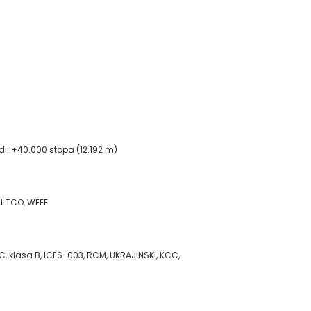
i: +40.000 stopa (12.192 m)
kat TCO, WEEE
C, klasa B, ICES-003, RCM, UKRAJINSKI, KCC,