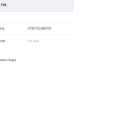
 710
;
roj
273V7QJAB/00
ost
na upit
lika i boja