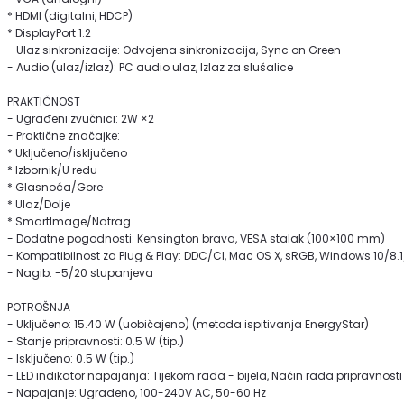
* HDMI (digitalni, HDCP)
* DisplayPort 1.2
- Ulaz sinkronizacije: Odvojena sinkronizacija, Sync on Green
- Audio (ulaz/izlaz): PC audio ulaz, Izlaz za slušalice
PRAKTIČNOST
- Ugrađeni zvučnici: 2W ×2
- Praktične značajke:
* Uključeno/isključeno
* Izbornik/U redu
* Glasnoća/Gore
* Ulaz/Dolje
* SmartImage/Natrag
- Dodatne pogodnosti: Kensington brava, VESA stalak (100×100 mm)
- Kompatibilnost za Plug & Play: DDC/CI, Mac OS X, sRGB, Windows 10/8.
- Nagib: -5/20 stupanjeva
POTROŠNJA
- Uključeno: 15.40 W (uobičajeno) (metoda ispitivanja EnergyStar)
- Stanje pripravnosti: 0.5 W (tip.)
- Isključeno: 0.5 W (tip.)
- LED indikator napajanja: Tijekom rada - bijela, Način rada pripravnosti 
- Napajanje: Ugrađeno, 100-240V AC, 50-60 Hz