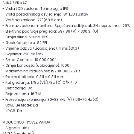
SLIKA / PRIKAZ
- Vrsta LCD zaslona: Tehnologija IPS
- Vrsta pozadinskog osvjetljenja: W-LED sustav
- Veličina zaslona: 27" (68.6 cm)
- Premaz zaslona monitora: Sprječava odbljesak, 3H, neprozirnost 25%
- Efektivno područje pregleda: 597.89 (V) × 336.31 (O)
- Omjer širine i visine: 16:9
- Gustoća piksela: 82 PPI
- Vrijeme odziva (uobičajeno): 4 ms (GtG)
- Svjetlina: 250 cd/m2
- SmartContrast: 10.000.000:1
- Omjer kontrasta (uobičajeno): 1000:1
- Maksimalna razlučivost: 1920×1080 75 Hz
- Razmak piksela: 0.311 × 0.311 mm
- Kut gledanja: 178o (V)/178o (O) C/R > 10
- Bez titranja: Da
- Boje zaslona: 16.7 M
- Frekvencija skeniranja: 30-83 kHz (V) / 56-76 Hz (O)
- LowBlue Mode: Da
- sRGB: Da
MOGUĆNOST POVEZIVANJA
- Signalni ulaz:
* VGA (analogni)