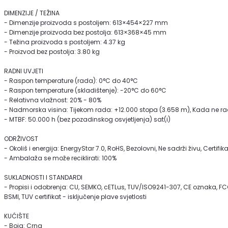
DIMENZIJE / TEŽINA
- Dimenzije proizvoda s postoljem: 613×454×227 mm
- Dimenzije proizvoda bez postolja: 613×368×45 mm
- Težina proizvoda s postoljem: 4.37 kg
- Proizvod bez postolja: 3.80 kg
RADNI UVJETI
- Raspon temperature (rada): 0°C do 40°C
- Raspon temperature (skladištenje): -20°C do 60°C
- Relativna vlažnost: 20% - 80%
- Nadmorska visina: Tijekom rada: +12.000 stopa (3.658 m), Kada ne rad
- MTBF: 50.000 h (bez pozadinskog osvjetljenja) sat(i)
ODRŽIVOST
- Okoliš i energija: EnergyStar 7.0, RoHS, Bezolovni, Ne sadrži živu, Certifi
- Ambalaža se može reciklirati: 100%
SUKLADNOSTI I STANDARDI
- Propisi i odobrenja: CU, SEMKO, cETLus, TUV/ISO9241-307, CE oznaka, FC
BSMI, TUV certifikat - isključenje plave svjetlosti
KUĆIŠTE
- Boja: Crna