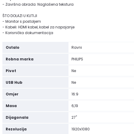
- Završna obrada: Naglašena tekstura
ŠTO DOLAZI U KUTIJI
- Monitor s postoljem
- Kabeli: HDMI kabel, kabel za napajanje
- Korisnička dokumentacija
Ostalo
Ravni
Robna marka
PHILIPS
Pivot
Ne
USB Hub
Ne
Omjer
16:9
Masa
6,19
Dijagonala
27"
Rezolucija
1920x1080