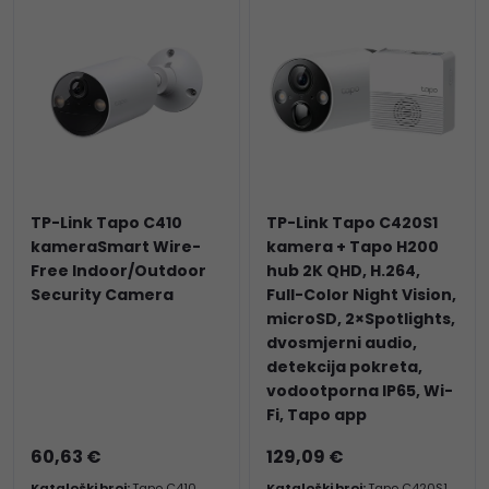
TP-Link Tapo C410
TP-Link Tapo C420S1
kameraSmart Wire-
kamera + Tapo H200
Free Indoor/Outdoor
hub 2K QHD, H.264,
Security Camera
Full-Color Night Vision,
microSD, 2×Spotlights,
dvosmjerni audio,
detekcija pokreta,
vodootporna IP65, Wi-
Fi, Tapo app
60,63 €
129,09 €
Kataloški broj:
Tapo C410
Kataloški broj:
Tapo C420S1