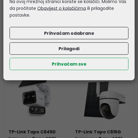
Na ovoj mrežnoj stranici koriste se kolačići. Molimo Vas
WooxHome app,
da pročitate
Obavijest o kolačićima
ili prilagodite
glasovna kontrola -
postavke.
Alexa & Google
Assistant (R5085)
Prihvaćam odabrane
14,92 €
4,83 €
Kataloški broj:
Tapo T310
Kataloški broj:
R5085
Prilagodi
Šifra:
Tapo T310
Šifra:
52817
Prihvaćam sve
NOVO !!!
NOVO !!!
TP-Link Tapo C645D
TP-Link Tapo C615G