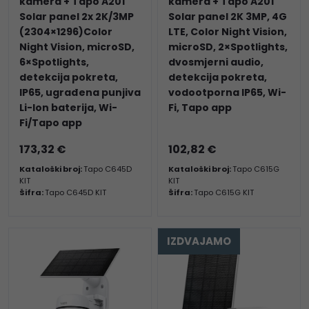
kamera + Tapo A201
kamera + Tapo A201
Solar panel 2x 2K/3MP
Solar panel 2K 3MP, 4G
(2304×1296)Color
LTE, Color Night Vision,
Night Vision, microSD,
microSD, 2×Spotlights,
6×Spotlights,
dvosmjerni audio,
detekcija pokreta,
detekcija pokreta,
IP65, ugrađena punjiva
vodootporna IP65, Wi-
Li-Ion baterija, Wi-
Fi, Tapo app
Fi/Tapo app
173,32 €
102,82 €
Kataloški broj:
Tapo C645D
Kataloški broj:
Tapo C615G
KIT
KIT
Šifra:
Tapo C645D KIT
Šifra:
Tapo C615G KIT
IZDVAJAMO