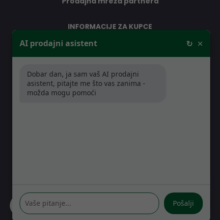
Prodajna mreža partnera
INFORMACIJE ZA KUPCE
×
AI prodajni asistent
↻
O nama
Kontakt
Dobar dan, ja sam vaš AI prodajni
Jamstveni uvjeti
asistent, pitajte me što vas zanima -
Prodajna mreža partnera
možda mogu pomoći
Distribucije
Pitanja i odgovori
GDJE SE NALAZIMO
Kreše Golika 7
10000 Zagreb
Hrvatska
Pošalji