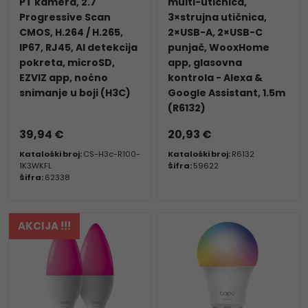
PT kamera, 2.7"
multi-utičnica,
Progressive Scan
3×strujna utičnica,
CMOS, H.264 / H.265,
2×USB-A, 2×USB-C
IP67, RJ45, AI detekcija
punjač, WooxHome
pokreta, microSD,
app, glasovna
EZVIZ app, noćno
kontrola - Alexa &
snimanje u boji (H3C)
Google Assistant, 1.5m
(R6132)
39,94 €
20,93 €
Kataloški broj:
CS-H3c-R100-
Kataloški broj:
R6132
1K3WKFL
Šifra:
59622
Šifra:
62338
AKCIJA !!!