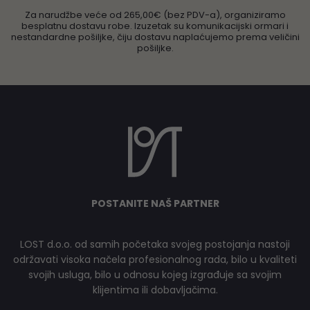
Za narudžbe veće od 265,00€ (bez PDV-a), organiziramo
besplatnu dostavu robe. Izuzetak su komunikacijski ormari i
nestandardne pošiljke, čiju dostavu naplaćujemo prema veličini
pošiljke.
POSTANITE NAŠ PARTNER
LOST d.o.o. od samih početaka svojeg postojanja nastoji
održavati visoka načela profesionalnog rada, bilo u kvaliteti
svojih usluga, bilo u odnosu kojeg izgrađuje sa svojim
klijentima ili dobavljačima.