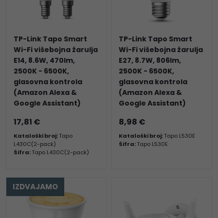
TP-Link Tapo Smart
TP-Link Tapo Smart
Wi-Fi višebojna žarulja
Wi-Fi višebojna žarulja
E14, 8.6W, 470lm,
E27, 8.7W, 806lm,
2500K - 6500K,
2500K - 6500K,
glasovna kontrola
glasovna kontrola
(Amazon Alexa &
(Amazon Alexa &
Google Assistant)
Google Assistant)
17,81 €
8,98 €
Kataloški broj:
Tapo
Kataloški broj:
Tapo L530E
L430C(2-pack)
Šifra:
Tapo L530E
Šifra:
Tapo L430C(2-pack)
IZDVAJAMO