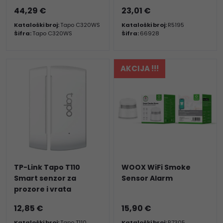
44,29 €
23,01 €
Kataloški broj:
Tapo C320WS
Kataloški broj:
R5195
Šifra:
Tapo C320WS
Šifra:
66928
AKCIJA !!!
TP-Link Tapo T110
WOOX WiFi Smoke
Smart senzor za
Sensor Alarm
prozore i vrata
12,85 €
15,90 €
Kataloški broj:
Tapo T110
Kataloški broj:
R7305