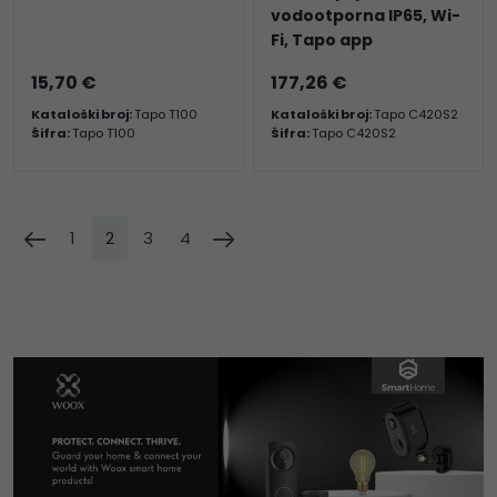
vodootporna IP65, Wi-
Fi, Tapo app
15,70 €
177,26 €
Kataloški broj:
Tapo T100
Kataloški broj:
Tapo C420S2
Šifra:
Tapo T100
Šifra:
Tapo C420S2
1
2
3
4