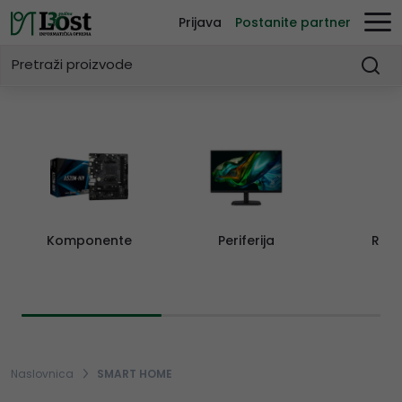
Prijava
Postanite partner
Komponente
Periferija
Rač
Naslovnica
SMART HOME