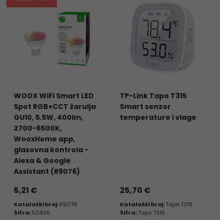
WOOX WiFi Smart LED
TP-Link Tapo T315
Spot RGB+CCT žarulja
Smart senzor
GU10, 5.5W, 400lm,
temperature i vlage
2700-6500K,
WooxHome app,
glasovna kontrola -
Alexa & Google
Assistant (R9076)
5,21 €
25,70 €
Kataloški broj:
R9076
Kataloški broj:
Tapo T315
Šifra:
52406
Šifra:
Tapo T315