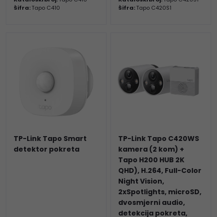
Šifra:
Tapo C410
Šifra:
Tapo C420S1
TP-Link Tapo Smart
TP-Link Tapo C420WS
detektor pokreta
kamera (2 kom) +
Tapo H200 HUB 2K
QHD), H.264, Full-Color
Night Vision,
2xSpotlights, microSD,
dvosmjerni audio,
detekcija pokreta,