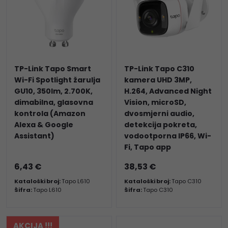
TP-Link Tapo Smart
TP-Link Tapo C310
Wi-Fi Spotlight žarulja
kamera UHD 3MP,
GU10, 350lm, 2.700K,
H.264, Advanced Night
dimabilna, glasovna
Vision, microSD,
kontrola (Amazon
dvosmjerni audio,
Alexa & Google
detekcija pokreta,
Assistant)
vodootporna IP66, Wi-
Fi, Tapo app
6,43 €
38,53 €
Kataloški broj:
Tapo L610
Kataloški broj:
Tapo C310
Šifra:
Tapo L610
Šifra:
Tapo C310
AKCIJA !!!