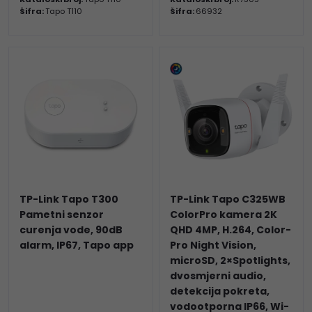
Šifra:
Tapo T110
Šifra:
66932
TP-Link Tapo T300
TP-Link Tapo C325WB
Pametni senzor
ColorPro kamera 2K
curenja vode, 90dB
QHD 4MP, H.264, Color-
alarm, IP67, Tapo app
Pro Night Vision,
microSD, 2×Spotlights,
dvosmjerni audio,
detekcija pokreta,
vodootporna IP66, Wi-