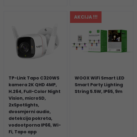
AKCIJA !!!
TP-Link Tapo C320WS
WOOX WiFi Smart LED
kamera 2K QHD 4MP,
Smart Party Lighting
H.264, Full-Color Night
String 5.5W, IP65, 9m
Vision, microSD,
2xSpotlights,
dvosmjerni audio,
detekcija pokreta,
vodootporna IP66, Wi-
Fi, Tapo app