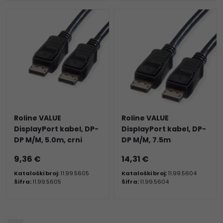
Roline VALUE
Roline VALUE
DisplayPort kabel, DP-
DisplayPort kabel, DP-
DP M/M, 5.0m, crni
DP M/M, 7.5m
9,36 €
14,31 €
Kataloški broj:
11.99.5605
Kataloški broj:
11.99.5604
Šifra:
11.99.5605
Šifra:
11.99.5604