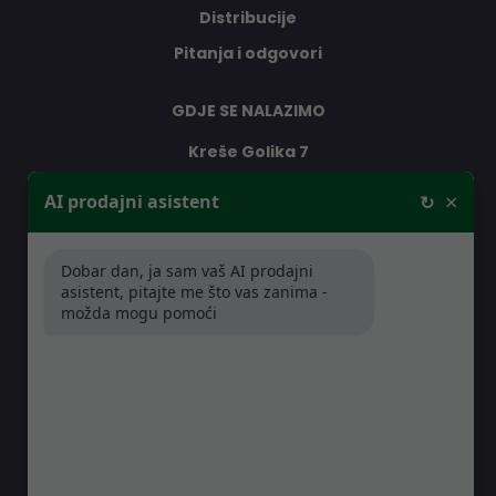
Distribucije
Pitanja i odgovori
GDJE SE NALAZIMO
Kreše Golika 7
10000 Zagreb
×
AI prodajni asistent
↻
Hrvatska
Dobar dan, ja sam vaš AI prodajni
RADNO VRIJEME
asistent, pitajte me što vas zanima -
možda mogu pomoći
Pon-Čet: 08:30 - 16:30h
Pet: 08:30 - 16:00h