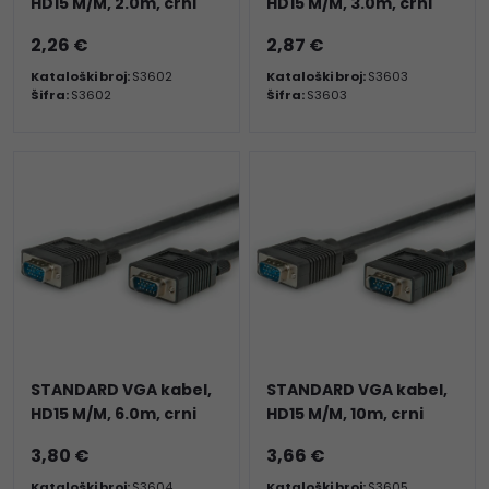
HD15 M/M, 2.0m, crni
HD15 M/M, 3.0m, crni
2,26 €
2,87 €
Kataloški broj:
S3602
Kataloški broj:
S3603
Šifra:
S3602
Šifra:
S3603
STANDARD VGA kabel,
STANDARD VGA kabel,
HD15 M/M, 6.0m, crni
HD15 M/M, 10m, crni
3,80 €
3,66 €
Kataloški broj:
S3604
Kataloški broj:
S3605