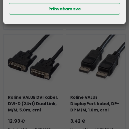
4,45 €
6,11 €
Prihvaćam sve
Kataloški broj:
11.99.5521
Kataloški broj:
11.99.5525
Šifra:
11.99.5521
Šifra:
11.99.5525
Roline VALUE DVI kabel,
Roline VALUE
DVI-D (24+1) Dual Link,
DisplayPort kabel, DP-
M/M, 5.0m, crni
DP M/M, 1.0m, crni
12,93 €
3,42 €