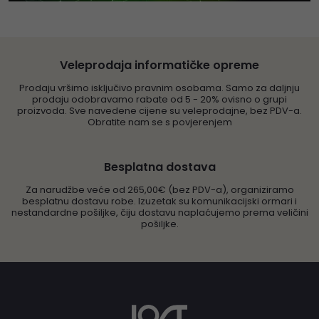
Veleprodaja informatičke opreme
Prodaju vršimo isključivo pravnim osobama. Samo za daljnju
prodaju odobravamo rabate od 5 - 20% ovisno o grupi
proizvoda. Sve navedene cijene su veleprodajne, bez PDV-a.
Obratite nam se s povjerenjem
Besplatna dostava
Za narudžbe veće od 265,00€ (bez PDV-a), organiziramo
besplatnu dostavu robe. Izuzetak su komunikacijski ormari i
nestandardne pošiljke, čiju dostavu naplaćujemo prema veličini
pošiljke.