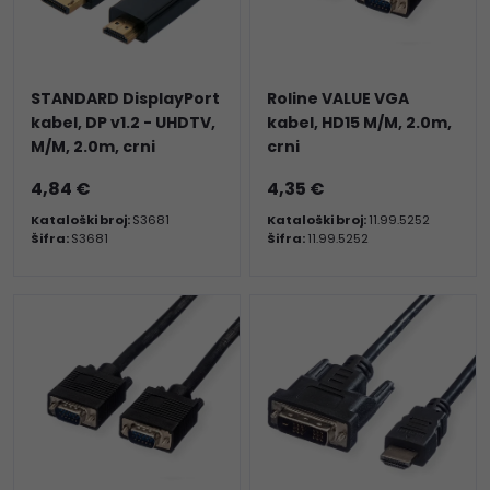
STANDARD DisplayPort
Roline VALUE VGA
kabel, DP v1.2 - UHDTV,
kabel, HD15 M/M, 2.0m,
M/M, 2.0m, crni
crni
4,84 €
4,35 €
Kataloški broj:
S3681
Kataloški broj:
11.99.5252
Šifra:
S3681
Šifra:
11.99.5252