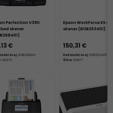
on Perfection V39II
Epson WorkForce ES-6
tbed skener
skener (B11B253401)
1B268401)
,13 €
150,31 €
loški broj:
B11B268401
Kataloški broj:
B11B253401
a:
65070
Šifra:
60877