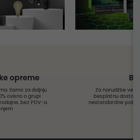
čke opreme
Be
ma. Samo za daljnju
Za narudžbe veće
% ovisno o grupi
besplatnu dostavu r
rodajne, bez PDV-a.
nestandardne pošiljk
enjem