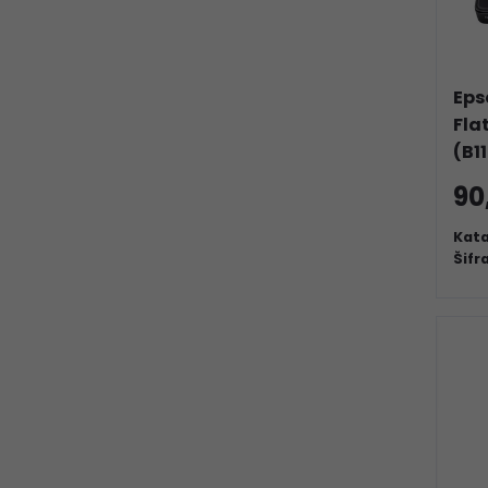
Eps
Fla
(B1
90
Kata
Šifr