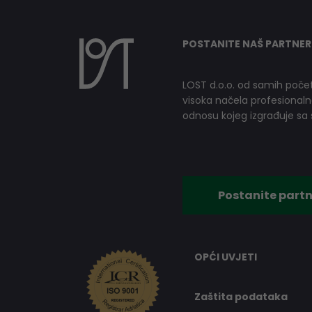
POSTANITE NAŠ PARTNER
LOST d.o.o. od samih počet
visoka načela profesionalnog
odnosu kojeg izgrađuje sa s
Postanite partn
OPĆI UVJETI
Zaštita podataka