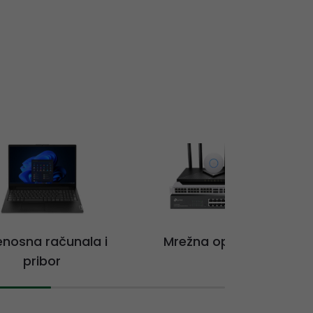
jenosna računala i
Mrežna oprema
pribor