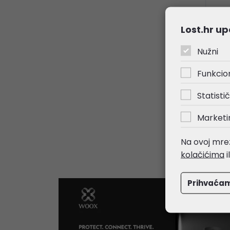
Lost.hr up
Nužni
Eps
ske
Funkcio
37
Statistič
Kata
Marketi
Šifr
Na ovoj mrež
kolačićima
i
Prihvaća