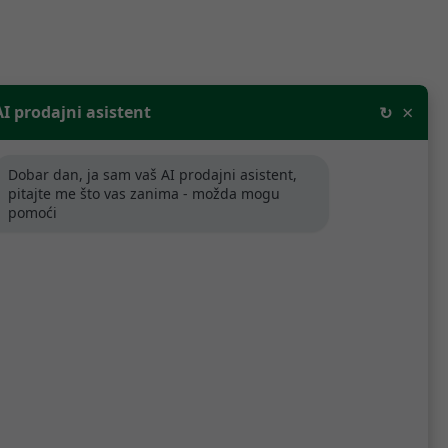
×
AI prodajni asistent
↻
Dobar dan, ja sam vaš AI prodajni asistent,
pitajte me što vas zanima - možda mogu
Poredaj po relevantnosti
pomoći