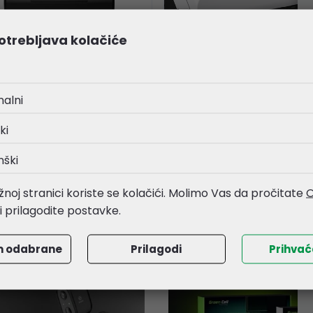
otrebljava kolačiće
on WorkForce ES-580W
Epson DS-C330 skener
ner (B11B258401)
(B11B272401)
nalni
3,37 €
187,92 €
ki
loški broj:
B11B258401
Kataloški broj:
B11B272401
nški
a:
60725
Šifra:
74417
noj stranici koriste se kolačići. Molimo Vas da pročitate
O
li prilagodite postavke.
m odabrane
Prilagodi
Prihva