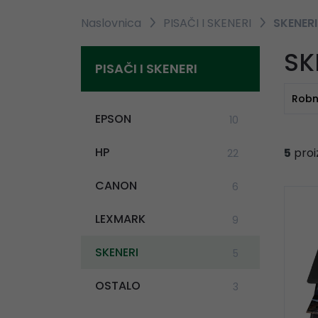
Naslovnica
PISAČI I SKENERI
SKENERI
SK
PISAČI I SKENERI
Robn
EPSON
10
HP
5
proi
22
CANON
6
LEXMARK
9
SKENERI
5
OSTALO
3