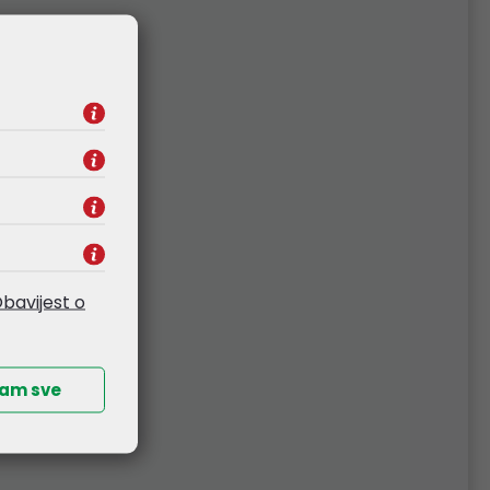
bavijest o
ćam sve