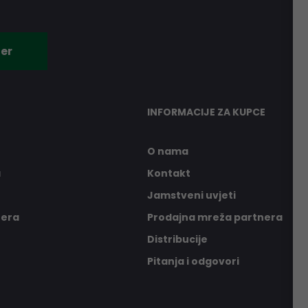
er
INFORMACIJE ZA KUPCE
O nama
a
Kontakt
Jamstveni uvjeti
nera
Prodajna mreža partnera
Distribucije
Pitanja i odgovori