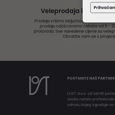
Prihvaća
Veleprodaja informati
Prodaju vršimo isključivo pravnim osoba
prodaju odobravamo rabate od 5 - 20
proizvoda. Sve navedene cijene su velep
Obratite nam se s povjer
POSTANITE NAŠ PARTNER
LOST d.o.o. od samih počet
visoka načela profesionalnog
odnosu kojeg izgrađuje sa s