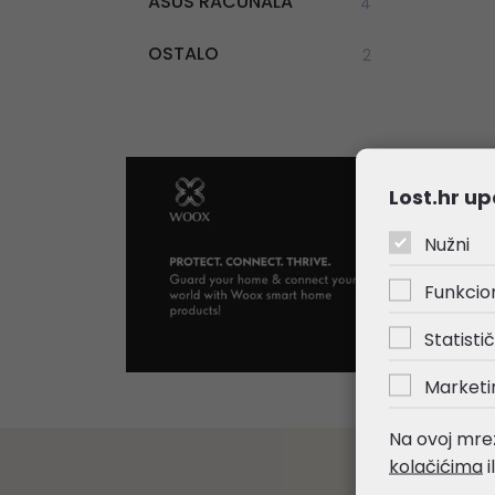
ASUS RAČUNALA
4
OSTALO
2
Lost.hr up
Nužni
Funkcio
Statistič
Marketi
Na ovoj mrež
kolačićima
i