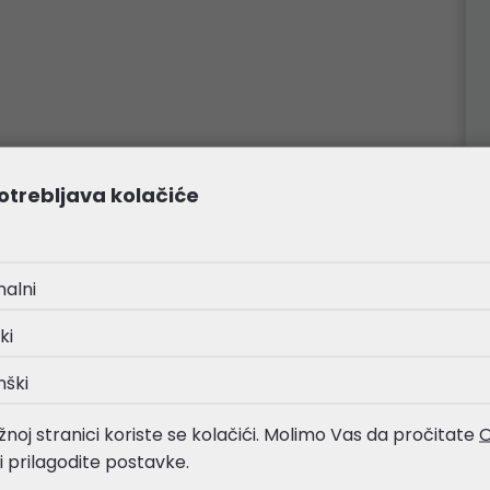
otrebljava kolačiće
nalni
ki
nški
noj stranici koriste se kolačići. Molimo Vas da pročitate
O
li prilagodite postavke.