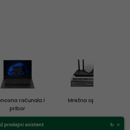
jenosna računala i
Mrežna oprema
pribor
×
AI prodajni asistent
↻