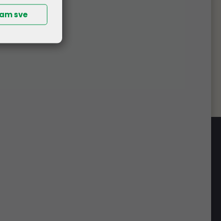
ćam sve
splatna dostava
 od 265,00€ (bez PDV-a), organiziramo
obe. Izuzetak su komunikacijski ormari i
e, čiju dostavu naplaćujemo prema veličini
pošiljke.