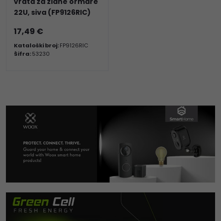
vrata za zidne ormare
22U, siva (FP9126RIC)
17,49 €
Kataloški broj:
FP9126RIC
Šifra:
53230