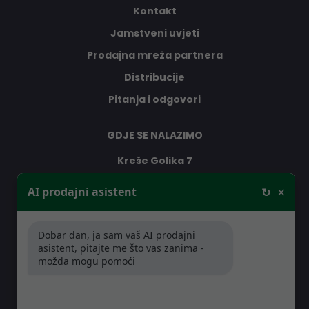
Kontakt
Jamstveni uvjeti
Prodajna mreža partnera
Distribucije
Pitanja i odgovori
GDJE SE NALAZIMO
Kreše Golika 7
10000 Zagreb
×
AI prodajni asistent
↻
Hrvatska
Dobar dan, ja sam vaš AI prodajni
RADNO VRIJEME
asistent, pitajte me što vas zanima -
možda mogu pomoći
Pon-Čet: 08:30 - 16:30h
Pet: 08:30 - 16:00h