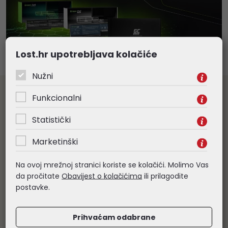
Lost.hr upotrebljava kolačiće
Nužni
Veleprodaja informatičke opreme
Funkcionalni
Prodaju vršimo isključivo pravnim osobama. Samo za daljnju
Statistički
prodaju odobravamo rabate od 5 - 20% ovisno o grupi
proizvoda. Sve navedene cijene su veleprodajne, bez PDV-a.
Obratite nam se s povjerenjem
Marketinški
Na ovoj mrežnoj stranici koriste se kolačići. Molimo Vas
Besplatna dostava
da pročitate
Obavijest o kolačićima
ili prilagodite
Za narudžbe veće od 265,00€ (bez PDV-a), organiziramo
postavke.
besplatnu dostavu robe. Izuzetak su komunikacijski ormari i
nestandardne pošiljke, čiju dostavu naplaćujemo prema veličini
pošiljke.
Prihvaćam odabrane