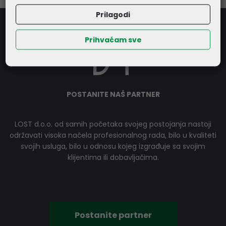
Prilagodi
Prihvaćam sve
POSTANITE NAŠ PARTNER
LOST d.o.o. od samih početaka svojeg postojanja nastoji
održavati visoka načela profesionalnog rada, bilo u kvaliteti
svojih usluga, bilo u odnosu kojeg izgrađuje sa svojim
klijentima ili dobavljačima.
Postanite partner