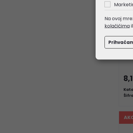
Marketi
Na ovoj mrež
kolačićima
i
Prihvaća
Eco
10W
8,
Kata
Šifr
AKC