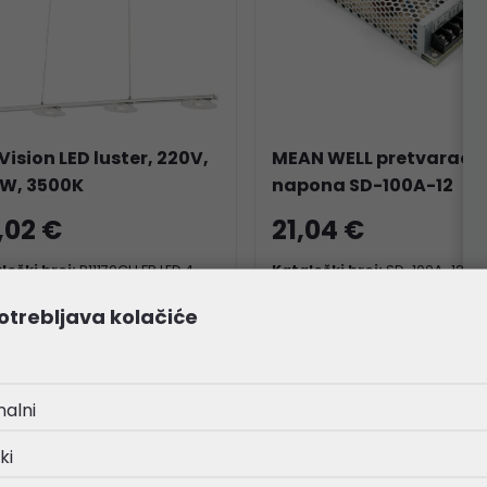
Vision LED luster, 220V,
MEAN WELL pretvarač
W, 3500K
napona SD-100A-12
,02 €
21,04 €
loški broj:
P11170CH.FR.LED.4
Kataloški broj:
SD-100A-12
a:
21031
Šifra:
40539
otrebljava kolačiće
IJA !!!
nalni
ki