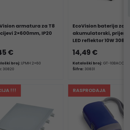
Vision armatura za T8
EcoVision baterija za
 cijevi 2×600mm, IP20
akumulatorski, prijeno
LED reflektor 10W 3082
45 €
14,49 €
loški broj:
LPMH 2×60
Kataloški broj:
GT-10BACC
a:
30820
Šifra:
30831
IJA !!!
RASPRODAJA