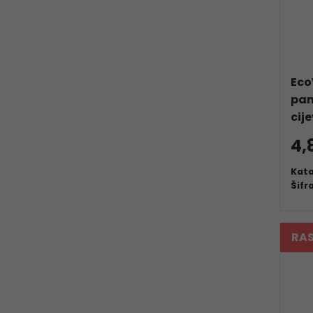
Eco
pan
cije
4,
Kata
Šifr
RA