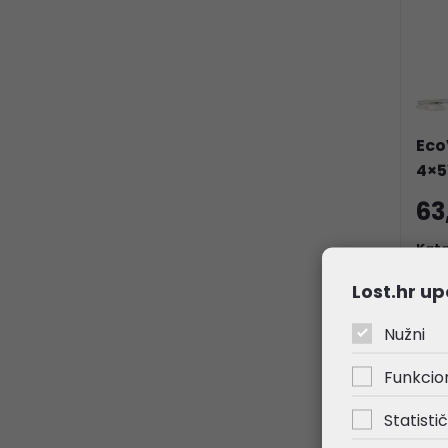
Eco
4×5
63
Kata
Šifr
Lost.hr up
Nužni
AKC
Funkcio
Statistič