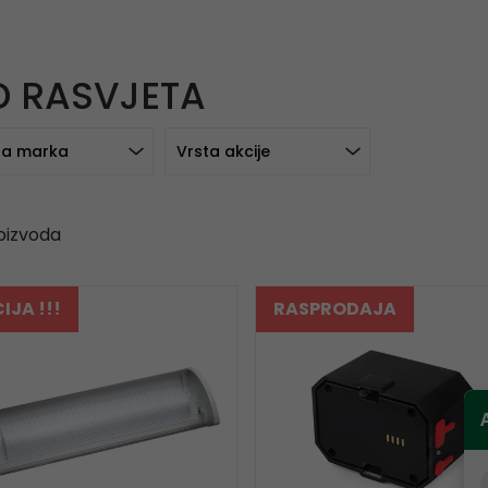
D RASVJETA
a marka
Vrsta akcije
oizvoda
IJA !!!
RASPRODAJA