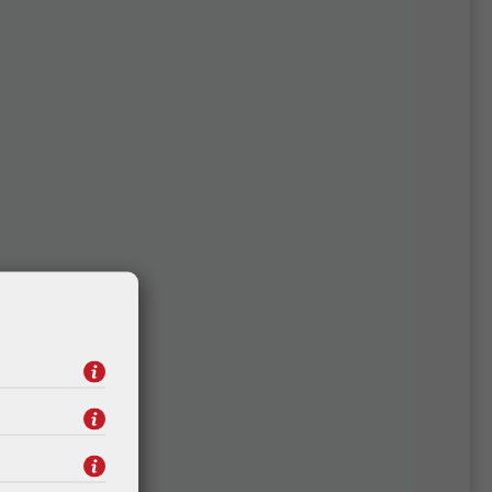
Delta Light downlight Diro
- bijeli
18,98 €
Kataloški broj:
202 29 226 W
Šifra:
50912