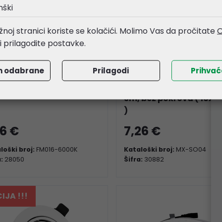
nški
noj stranici koriste se kolačići. Molimo Vas da pročitate
O
li prilagodite postavke.
m odabrane
Prilagodi
Prihva
Vision LED reflektor PRO
EcoVision HOME line AL
, 750lm, 6000K, IP65
profil nadgradni, dubo
3m, bez pokrova ( 16x1
)
16 €
7,26 €
loški broj:
FM016-6000K
Kataloški broj:
MX-SO04
a:
28050
Šifra:
30882
IJA !!!