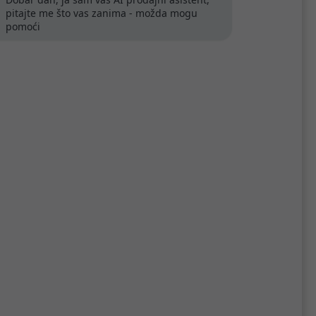
pitajte me što vas zanima - možda mogu
pomoći
EcoVision armatura za T8
sni
LED cijevi 2×1200mm, IP20
9
7,31 €
Kataloški broj:
LPMH 2×120
Šifra:
30821
AKCIJA !!!