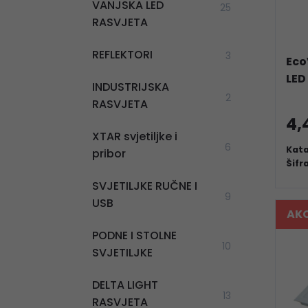
VANJSKA LED
25
RASVJETA
REFLEKTORI
3
Eco
LED
INDUSTRIJSKA
2
RASVJETA
4,
XTAR svjetiljke i
6
Kata
pribor
Šifr
SVJETILJKE RUČNE I
9
USB
AKC
PODNE I STOLNE
10
SVJETILJKE
DELTA LIGHT
13
RASVJETA