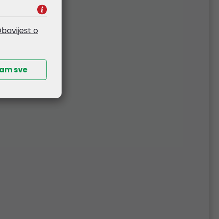
bavijest o
ćam sve
U
EcoVision LED armatura
ki,
vodotijesna za 1×600mm
2 mm
T8 LED cijev
5,85 €
Kataloški broj:
SFD.X.B 1X18W
Šifra:
30805