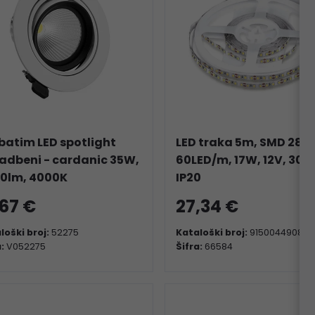
batim LED spotlight
LED traka 5m, SMD 2835
adbeni - cardanic 35W,
60LED/m, 17W, 12V, 300
0lm, 4000K
IP20
,67 €
27,34 €
loški broj:
52275
Kataloški broj:
9150044908
a:
V052275
Šifra:
66584