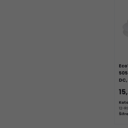
Eco
505
DC,
15
Kata
12-R
Šifr