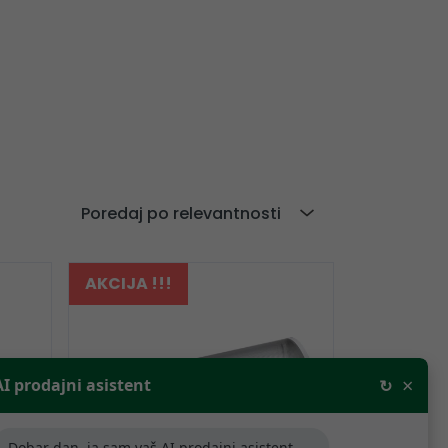
Poredaj po relevantnosti
AKCIJA !!!
×
AI prodajni asistent
↻
Dobar dan, ja sam vaš AI prodajni asistent,