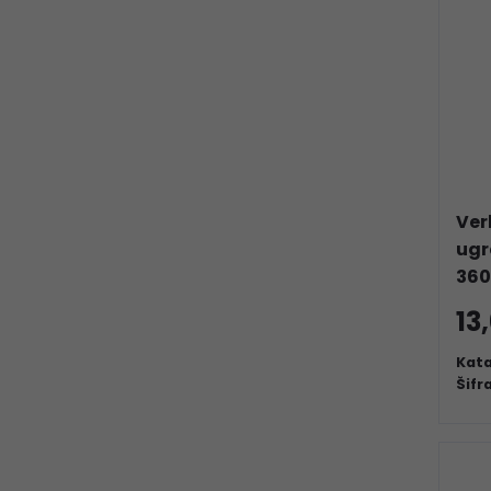
Ver
ugr
360
13
Kata
Šifr