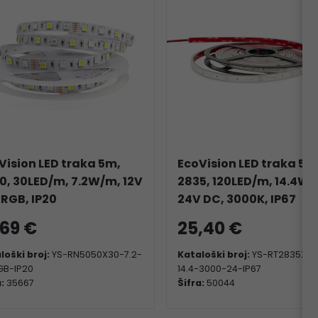
Vision LED traka 5m,
EcoVision LED traka 5m
0, 30LED/m, 7.2W/m, 12V
2835, 120LED/m, 14.4W/
 RGB, IP20
24V DC, 3000K, IP67
,69 €
25,40 €
loški broj:
YS-RN5050X30-7.2-
Kataloški broj:
YS-RT2835X12
GB-IP20
14.4-3000-24-IP67
a:
35667
Šifra:
50044