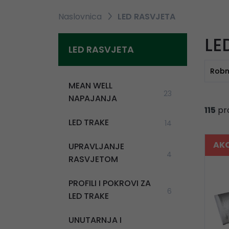
Naslovnica
LED RASVJETA
LE
LED RASVJETA
Robn
MEAN WELL
23
NAPAJANJA
115
pr
LED TRAKE
14
AKC
UPRAVLJANJE
4
RASVJETOM
PROFILI I POKROVI ZA
6
LED TRAKE
UNUTARNJA I