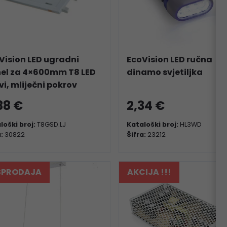
Vision LED ugradni
EcoVision LED ručna
el za 4×600mm T8 LED
dinamo svjetiljka
vi, mliječni pokrov
88 €
2,34 €
loški broj:
T8GSD.LJ
Kataloški broj:
HL3WD
a:
30822
Šifra:
23212
SPRODAJA
AKCIJA !!!