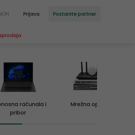
Prijava
Postanite partner
sprodaja
jenosna računala i
Mrežna oprema
pribor