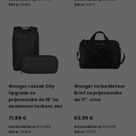
Šifra:
70463
Šifra:
70571
Wenger ruksak City
Wenger torba Meteor
Upgrade za
Brief za prijenosnike
prijenosnike do 16" sa
do 17", crna
dodatnom torbom, sivi
71,88 €
63,95 €
Kataloški broj:
606489
Kataloški broj:
653498
Šifra:
70468
Šifra:
70573