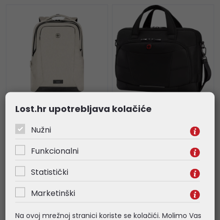
Lost.hr upotrebljava kolačiće
Wenger ruksak MX
Wenger torba Altair
Professional za
Brief za prijenosnike
Nužni
prijenosnike do 16",
do 16", crna
bež
Funkcionalni
43,15 €
39,65 €
Statistički
Kataloški broj:
653500
Kataloški broj:
653496
Šifra:
70572
Šifra:
70574
Marketinški
Na ovoj mrežnoj stranici koriste se kolačići. Molimo Vas