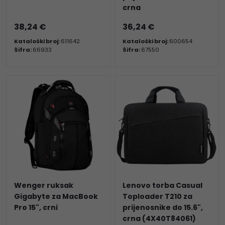
crna
38,24 €
36,24 €
Kataloški broj:
611642
Kataloški broj:
600654
Šifra:
66933
Šifra:
67550
Wenger ruksak
Lenovo torba Casual
Gigabyte za MacBook
Toploader T210 za
Pro 15", crni
prijenosnike do 15.6",
crna (4X40T84061)