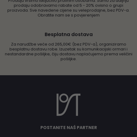
Prodaju vršimo isključivo pravnim osobama. Samo za daljnju
prodaju odobravamo rabate od 5 - 20% ovisno o grupi
proizvoda. Sve navedene cijene su veleprodajne, bez PDV-a.
Obratite nam se s povjerenjem
Besplatna dostava
Za narudžbe veće od 265,00€ (bez PDV-a), organiziramo
besplatnu dostavu robe. Izuzetak su komunikacijski ormari i
nestandardne pošiljke, čiju dostavu naplaćujemo prema veličini
pošiljke.
POSTANITE NAŠ PARTNER