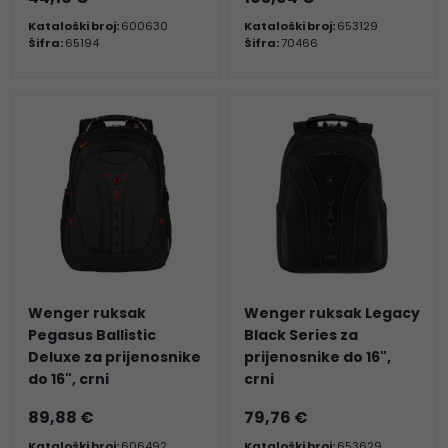
Kataloški broj:
600630
Kataloški broj:
653129
Šifra:
65194
Šifra:
70466
Wenger ruksak
Wenger ruksak Legacy
Pegasus Ballistic
Black Series za
Deluxe za prijenosnike
prijenosnike do 16",
do 16", crni
crni
89,88 €
79,76 €
Kataloški broj:
606492
Kataloški broj:
653629