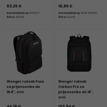
63,25 €
16,85 €
Kataloški broj:
600627
Kataloški broj:
4X40T84061
Šifra:
42005
Šifra:
50216
Wenger ruksak Fuse
Wenger ruksak
za prijenosnike do
Carbon Pro za
15.6", crni
prijenosnike do 16",
crni
44,16 €
103,94 €