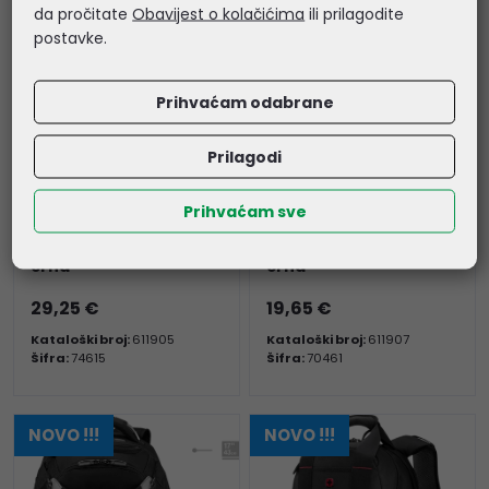
da pročitate
Obavijest o kolačićima
ili prilagodite
postavke.
Prihvaćam odabrane
Prilagodi
Prihvaćam sve
Wenger ruksak BQ za
Wenger torba BQ za
prijenosnike do 16",
prijenosnike do 16",
crna
crna
29,25 €
19,65 €
Kataloški broj:
611905
Kataloški broj:
611907
Šifra:
74615
Šifra:
70461
NOVO !!!
NOVO !!!