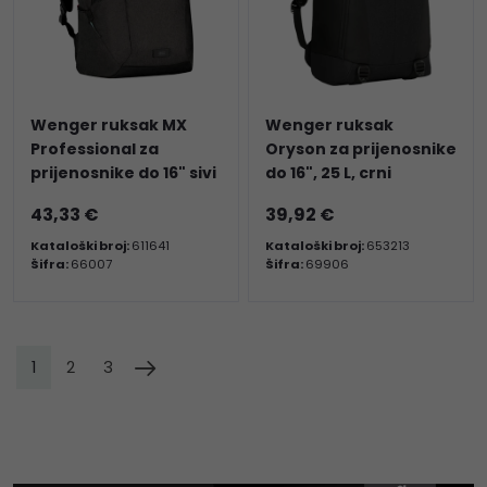
Wenger ruksak MX
Wenger ruksak
Professional za
Oryson za prijenosnike
prijenosnike do 16" sivi
do 16", 25 L, crni
43,33 €
39,92 €
Kataloški broj:
611641
Kataloški broj:
653213
Šifra:
66007
Šifra:
69906
1
2
3