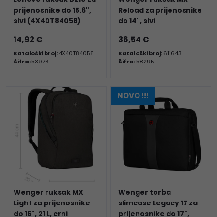
prijenosnike do 15.6",
Reload za prijenosnike
sivi (4X40T84058)
do 14", sivi
14,92 €
36,54 €
Kataloški broj:
4X40T84058
Kataloški broj:
611643
Šifra:
53976
Šifra:
58295
NOVO !!!
Wenger ruksak MX
Wenger torba
Light za prijenosnike
slimcase Legacy 17 za
do 16", 21 L, crni
prijenosnike do 17",