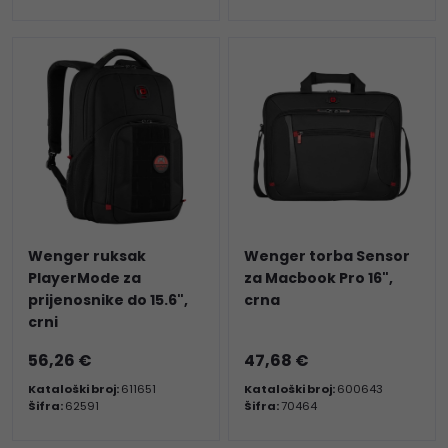
Wenger ruksak
Wenger torba Sensor
PlayerMode za
za Macbook Pro 16",
prijenosnike do 15.6",
crna
crni
56,26 €
47,68 €
Kataloški broj:
611651
Kataloški broj:
600643
Šifra:
62591
Šifra:
70464