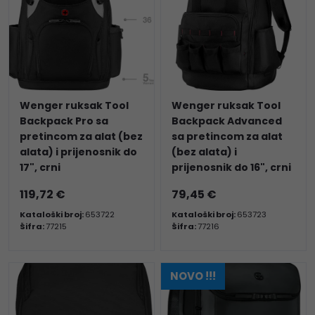
Wenger ruksak Tool
Wenger ruksak Tool
Backpack Pro sa
Backpack Advanced
pretincom za alat (bez
sa pretincom za alat
alata) i prijenosnik do
(bez alata) i
17", crni
prijenosnik do 16", crni
119,72 €
79,45 €
Kataloški broj:
653722
Kataloški broj:
653723
Šifra:
77215
Šifra:
77216
NOVO !!!