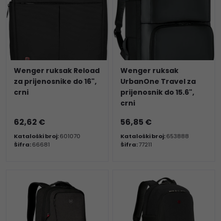
Wenger ruksak Reload
Wenger ruksak
za prijenosnike do 16",
UrbanOne Travel za
crni
prijenosnik do 15.6",
crni
62,62 €
56,85 €
Kataloški broj:
601070
Kataloški broj:
653888
Šifra:
66681
Šifra:
77211