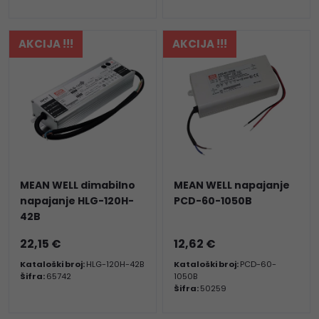
AKCIJA !!!
AKCIJA !!!
MEAN WELL dimabilno
MEAN WELL napajanje
napajanje HLG-120H-
PCD-60-1050B
42B
22,15 €
12,62 €
Kataloški broj:
HLG-120H-42B
Kataloški broj:
PCD-60-
Šifra:
65742
1050B
Šifra:
50259