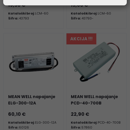
19,50 €
15,06 €
Kataloški broj:
LCM-60
Kataloški broj:
LCM-60
Šifra:
43793
Šifra:
43793-
AKCIJA !!!
MEAN WELL napajanje
MEAN WELL napajanje
ELG-300-12A
PCD-40-700B
60,10 €
22,90 €
Kataloški broj:
ELG-300-12A
Kataloški broj:
PCD-40-700B
Šifra:
60126
Šifra:
57860