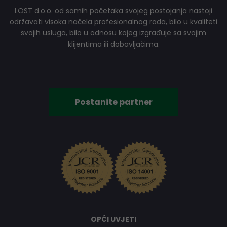
LOST d.o.o. od samih početaka svojeg postojanja nastoji
održavati visoka načela profesionalnog rada, bilo u kvaliteti
svojih usluga, bilo u odnosu kojeg izgrađuje sa svojim
klijentima ili dobavljačima.
Postanite partner
OPĆI UVJETI