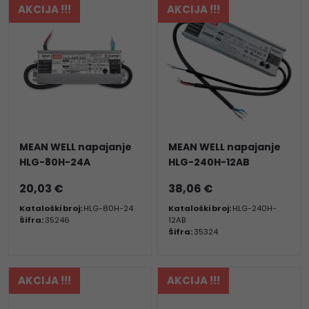
AKCIJA !!!
AKCIJA !!!
MEAN WELL napajanje
MEAN WELL napajanje
HLG-80H-24A
HLG-240H-12AB
20,03 €
38,06 €
Kataloški broj:
HLG-80H-24
Kataloški broj:
HLG-240H-
Šifra:
35246
12AB
Šifra:
35324
AKCIJA !!!
AKCIJA !!!