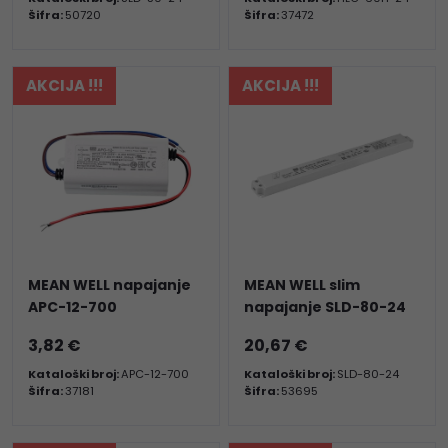
Šifra:
50720
Šifra:
37472
AKCIJA !!!
AKCIJA !!!
MEAN WELL napajanje
MEAN WELL slim
APC-12-700
napajanje SLD-80-24
3,82 €
20,67 €
Kataloški broj:
APC-12-700
Kataloški broj:
SLD-80-24
Šifra:
37181
Šifra:
53695