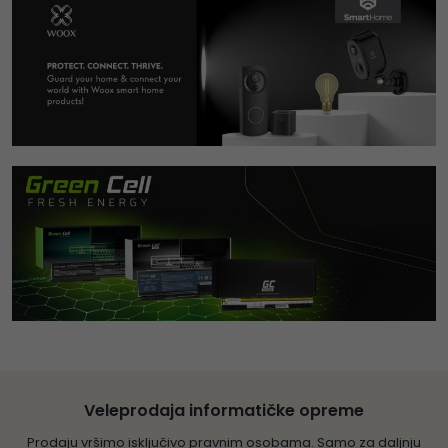
Veleprodaja informatičke opreme
Prodaju vršimo isključivo pravnim osobama. Samo za daljnju