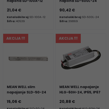
napona SD-100A-12
napona SD-500L-24
21,04 €
90,42 €
Kataloški broj:
SD-100A-12
Kataloški broj:
SD-500L-24
Šifra:
40539
Šifra:
39869
AKCIJA !!!
AKCIJA !!!
MEAN WELL slim
MEAN WELL napajanje
napajanje SLD-50-24
HLG-60H-24, IP65, IP67
15,06 €
20,88 €
Kataloški broj:
SLD-50-24
Kataloški broj:
HLG-60H-24