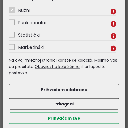
ambalaže)
Nužni
18,55 €
19,50 €
Kataloški broj:
LCM-40
Kataloški broj:
LCM-40DA
Funkcionalni
Šifra:
35356-
Šifra:
32858
Statistički
AKCIJA !!!
AKCIJA !!!
Marketinški
Na ovoj mrežnoj stranici koriste se kolačići. Molimo Vas
da pročitate
Obavijest o kolačićima
ili prilagodite
postavke.
Prihvaćam odabrane
MEAN WELL napajanje
MEAN WELL napajanje
Prilagodi
LCM-60
LCM-60 (Izložbeni
primjerak bez
Prihvaćam sve
ambalaže)