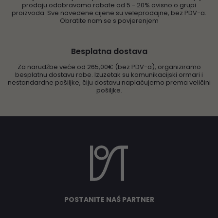
prodaju odobravamo rabate od 5 - 20% ovisno o grupi
proizvoda. Sve navedene cijene su veleprodajne, bez PDV-a.
Obratite nam se s povjerenjem
Besplatna dostava
Za narudžbe veće od 265,00€ (bez PDV-a), organiziramo
besplatnu dostavu robe. Izuzetak su komunikacijski ormari i
nestandardne pošiljke, čiju dostavu naplaćujemo prema veličini
pošiljke.
POSTANITE NAŠ PARTNER