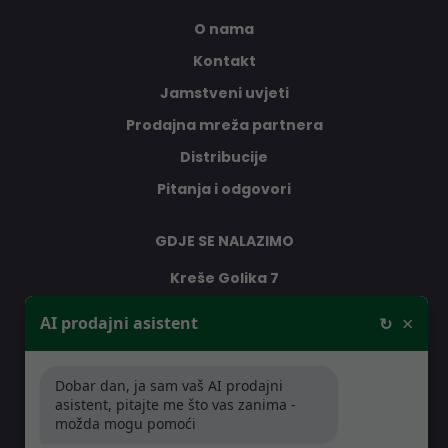
O nama
Kontakt
Jamstveni uvjeti
Prodajna mreža partnera
Distribucije
Pitanja i odgovori
GDJE SE NALAZIMO
Kreše Golika 7
10000 Zagreb
×
AI prodajni asistent
↻
Hrvatska
Dobar dan, ja sam vaš AI prodajni
RADNO VRIJEME
asistent, pitajte me što vas zanima -
možda mogu pomoći
Pon-Čet: 08:30 - 16:30h