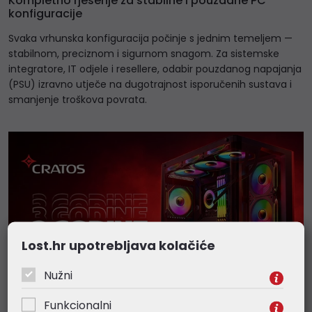
Kompletno rješenje za stabilne i pouzdane PC
konfiguracije
Svaka vrhunska konfiguracija počinje s jednim temeljem —
stabilnom, preciznom i sigurnom snagom. Za sistemske
integratore, IT odjele i resellere, odabir pouzdanog napajanja
(PSU) izravno utječe na dugotrajnost isporučenih sustava i
smanjenje troškova povrata.
Lost.hr upotrebljava kolačiće
Nužni
Funkcionalni