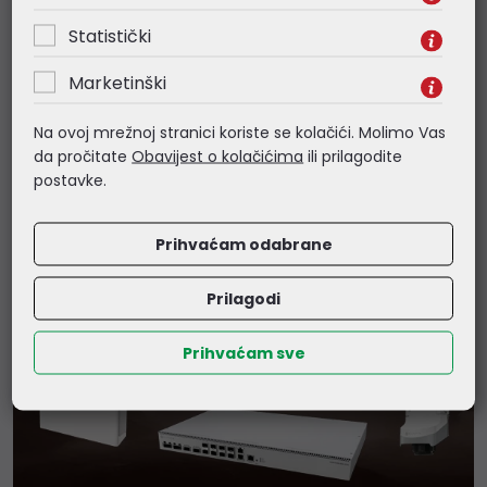
NOVA ERA POUZDANOSTI
Statistički
Cratos stolna računala: Pouzdanost na koju
možete računati
Marketinški
Kako bismo našim partnerima i korisnicima osigurali
maksimalan mir i sigurnost u radu, s ponosom objavljujemo
Na ovoj mrežnoj stranici koriste se kolačići. Molimo Vas
da sva Cratos stolna računala iz naše ponude od sada
da pročitate
Obavijest o kolačićima
ili prilagodite
dolaze s produljenim jamstvenim rokom od 3 godine,
postavke.
umjesto dosadašnje 2 godine.
Prihvaćam odabrane
Prilagodi
Prihvaćam sve