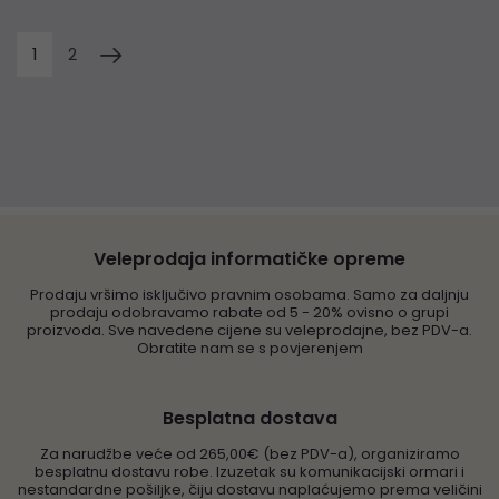
1
2
Veleprodaja informatičke opreme
Prodaju vršimo isključivo pravnim osobama. Samo za daljnju
prodaju odobravamo rabate od 5 - 20% ovisno o grupi
proizvoda. Sve navedene cijene su veleprodajne, bez PDV-a.
Obratite nam se s povjerenjem
Besplatna dostava
Za narudžbe veće od 265,00€ (bez PDV-a), organiziramo
besplatnu dostavu robe. Izuzetak su komunikacijski ormari i
nestandardne pošiljke, čiju dostavu naplaćujemo prema veličini