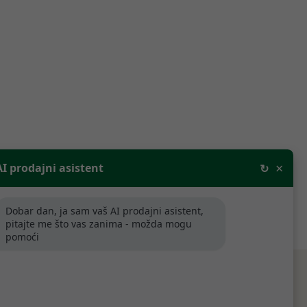
 opreme
×
AI prodajni asistent
↻
Dobar dan, ja sam vaš AI prodajni asistent,
pitajte me što vas zanima - možda mogu
pomoći