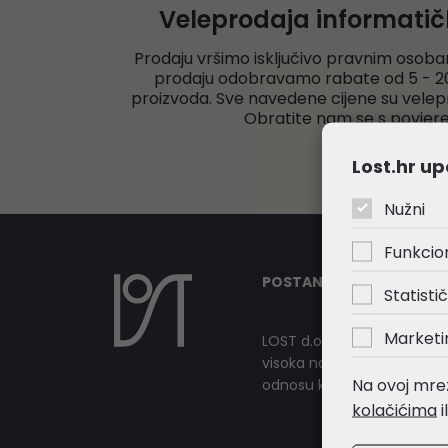
Veleprodaja informati
Prodaju vršimo isključivo pravnim osoba
prodaju odobravamo rabate od 5 - 20
proizvoda. Sve navedene cijene su velep
Obratite nam se s povjer
Lost.hr up
Nužni
Funkcio
POSTANITE NAŠ PARTNER
Statistič
Marketi
LOST d.o.o. od samih počet
visoka načela profesionalnog
Na ovoj mrež
odnosu kojeg izgrađuje sa s
kolačićima
i