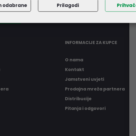
m odabrane
Prilagodi
Prihva
er
INFORMACIJE ZA KUPCE
O nama
a
Kontakt
Jamstveni uvjeti
nera
Prodajna mreža partnera
Distribucije
Pitanja i odgovori