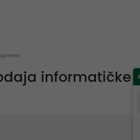
 opreme
odaja informatičke