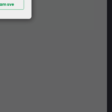
ćam sve
GDJE SE NALAZIMO
Kreše Golika 7
10000 Zagreb
Hrvatska
RADNO VRIJEME
Pon-Čet: 08:30 - 16:30h
Pet: 08:30 - 16:00h