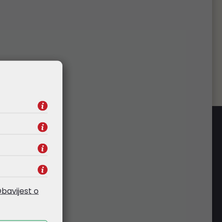
splatna dostava
 od 265,00€ (bez PDV-a), organiziramo
obe. Izuzetak su komunikacijski ormari i
e, čiju dostavu naplaćujemo prema veličini
pošiljke.
bavijest o