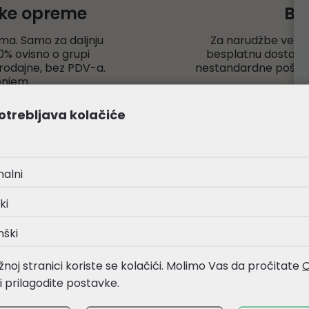
čke opreme
Be
ma. Samo za daljnju
Za narudžbe veće
% ovisno o grupi
besplatnu dostavu r
rodajne, bez PDV-a.
nestandardne pošiljk
enjem
otrebljava kolačiće
nalni
ki
nški
aka svojeg postojanja nastoji održavati
 rada, bilo u kvaliteti svojih usluga, bilo u
noj stranici koriste se kolačići. Molimo Vas da pročitate
O
vojim klijentima ili dobavljačima.
li prilagodite postavke.