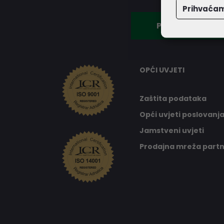
Prihvaća
Postanite partn
OPĆI UVJETI
Zaštita podataka
Opći uvjeti poslovanj
Jamstveni uvjeti
Prodajna mreža part