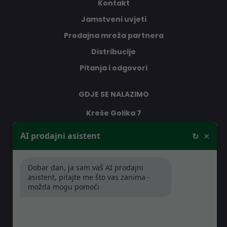
Kontakt
Jamstveni uvjeti
Prodajna mreža partnera
Distribucije
Pitanja i odgovori
GDJE SE NALAZIMO
Kreše Golika 7
10000 Zagreb
×
AI prodajni asistent
↻
Hrvatska
Dobar dan, ja sam vaš AI prodajni
RADNO VRIJEME
asistent, pitajte me što vas zanima -
možda mogu pomoći
Pon-Čet: 08:30 - 16:30h
Pet: 08:30 - 16:00h