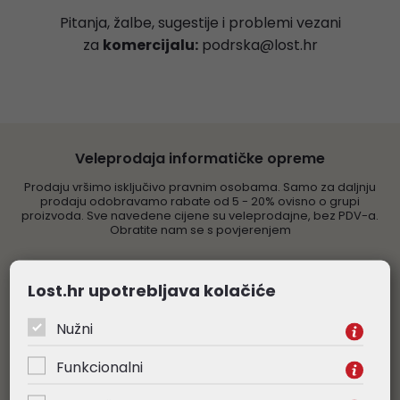
Pitanja, žalbe, sugestije i problemi vezani
za
komercijalu:
podrska@lost.hr
Veleprodaja informatičke opreme
Prodaju vršimo isključivo pravnim osobama. Samo za daljnju
prodaju odobravamo rabate od 5 - 20% ovisno o grupi
proizvoda. Sve navedene cijene su veleprodajne, bez PDV-a.
Obratite nam se s povjerenjem
Besplatna dostava
Lost.hr upotrebljava kolačiće
Za narudžbe veće od 265,00€ (bez PDV-a), organiziramo
Nužni
besplatnu dostavu robe. Izuzetak su komunikacijski ormari i
nestandardne pošiljke, čiju dostavu naplaćujemo prema veličini
pošiljke.
Funkcionalni