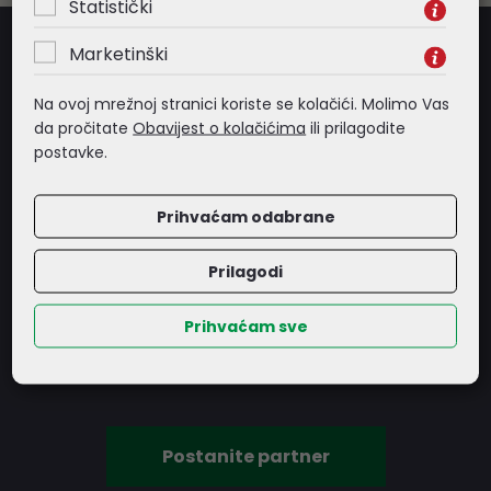
Statistički
Marketinški
Na ovoj mrežnoj stranici koriste se kolačići. Molimo Vas
da pročitate
Obavijest o kolačićima
ili prilagodite
postavke.
POSTANITE NAŠ PARTNER
Prihvaćam odabrane
LOST d.o.o. od samih početaka svojeg postojanja nastoji
Prilagodi
održavati visoka načela profesionalnog rada, bilo u kvaliteti
svojih usluga, bilo u odnosu kojeg izgrađuje sa svojim
Prihvaćam sve
klijentima ili dobavljačima.
Postanite partner