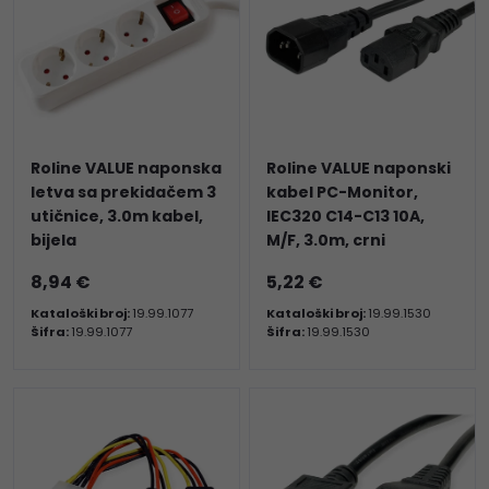
Roline VALUE naponska
Roline VALUE naponski
letva sa prekidačem 3
kabel PC-Monitor,
utičnice, 3.0m kabel,
IEC320 C14-C13 10A,
bijela
M/F, 3.0m, crni
8,94 €
5,22 €
Kataloški broj:
19.99.1077
Kataloški broj:
19.99.1530
Šifra:
19.99.1077
Šifra:
19.99.1530