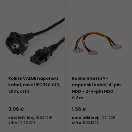
Roline VALUE naponski
Roline interni Y-
kabel, ravni IEC320 C13,
naponski kabel, 4-pin
1.8m, crni
HDD - 2×4-pin HDD,
0.3m
3,06 €
1,56 €
Kataloški broj:
19.99.1018
Kataloški broj:
11.03.1005
Šifra:
19.99.1018
Šifra:
11.03.1005