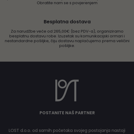
Obratite nam se s povjerenjem
Besplatna dostava
Za narudžbe veće od 265,00€ (bez PDV-a), organiziramo
besplatnu dostavu robe. Izuzetak su komunikacijski ormari i
nestandardne pošiljke, čiju dostavu naplaćujemo prema veličini
pošiljke.
POSTANITE NAŠ PARTNER
LOST d.o.o. od samih početaka svojeg postojanja nastoji