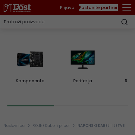
Prijava
Postanite partner
Komponente
Periferija
Rač
Naslovnica
ROLINE Kabeli i pribor
NAPONSKI KABELI I LETVE