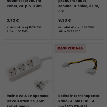
naponski produžni
produžni kabel,
kabel, 24-pin, 0.3m
schuko utičnica, 3.0m,
crni
3,73 €
9,30 €
Kataloški broj:
11.03.1016
Kataloški broj:
19.99.1166
Šifra:
11.03.1016
Šifra:
19.99.1166
RASPRODAJA
Roline VALUE naponska
Roline interni naponski
letva 3 utičnice, 1.5m
kabel, 4-pin HDD - 4-
kabel, bijela
pin (ATX12V-P4)