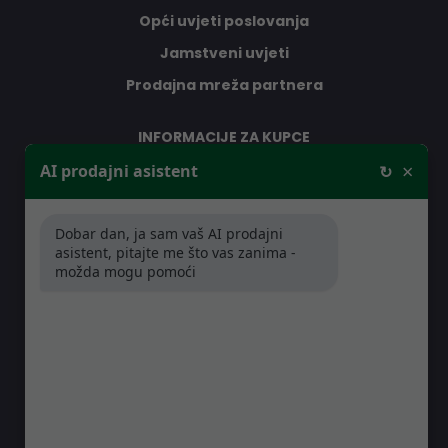
Opći uvjeti poslovanja
Jamstveni uvjeti
Prodajna mreža partnera
INFORMACIJE ZA KUPCE
×
AI prodajni asistent
↻
O nama
Kontakt
Dobar dan, ja sam vaš AI prodajni
Jamstveni uvjeti
asistent, pitajte me što vas zanima -
Prodajna mreža partnera
možda mogu pomoći
Distribucije
Pitanja i odgovori
GDJE SE NALAZIMO
Kreše Golika 7