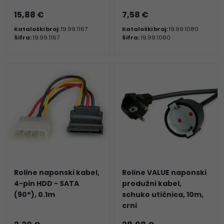
15,88 €
7,58 €
Kataloški broj:
19.99.1167
Kataloški broj:
19.99.1080
Šifra:
19.99.1167
Šifra:
19.99.1080
Roline naponski kabel,
Roline VALUE naponski
4-pin HDD - SATA
produžni kabel,
(90°), 0.1m
schuko utičnica, 10m,
crni