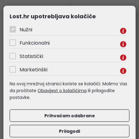
Lost.hr upotrebljava kolačiće
Nužni
Funkcionalni
Statistički
Roline VALUE naponski
Roline VALUE naponska
Marketinški
kabel PC-Monitor,
letva sa prekidačem 3
IEC320 C14-C13 10A,
utičnice, 1.5m kabel,
Na ovoj mrežnoj stranici koriste se kolačići. Molimo Vas
M/F, 0.5m, crni
bijela
da pročitate
Obavijest o kolačićima
ili prilagodite
1,77 €
6,50 €
postavke.
Kataloški broj:
19.99.1505
Kataloški broj:
19.99.1076
Šifra:
19.99.1505
Šifra:
19.99.1076
Prihvaćam odabrane
Prilagodi