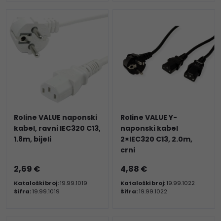
Roline VALUE naponski
Roline VALUE Y-
kabel, ravni IEC320 C13,
naponski kabel
1.8m, bijeli
2×IEC320 C13, 2.0m,
crni
2,69 €
4,88 €
Kataloški broj:
19.99.1019
Kataloški broj:
19.99.1022
Šifra:
19.99.1019
Šifra:
19.99.1022