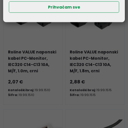
Prihvaćam sve
Roline VALUE naponski
Roline VALUE naponski
kabel PC-Monitor,
kabel PC-Monitor,
IEC320 C14-C13 10A,
IEC320 C14-C13 10A,
M/F, 1.0m, crni
M/F, 1.8m, crni
2,07 €
2,88 €
Kataloški broj:
19.99.1510
Kataloški broj:
19.99.1515
Šifra:
19.99.1510
Šifra:
19.99.1515