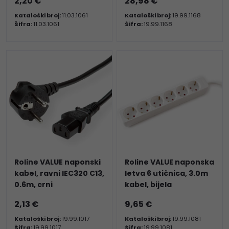
2,20 €
28,98 €
Kataloški broj:
11.03.1061
Kataloški broj:
19.99.1168
Šifra:
11.03.1061
Šifra:
19.99.1168
Roline VALUE naponski
Roline VALUE naponska
kabel, ravni IEC320 C13,
letva 6 utičnica, 3.0m
0.6m, crni
kabel, bijela
2,13 €
9,65 €
Kataloški broj:
19.99.1017
Kataloški broj:
19.99.1081
Šifra:
19.99.1017
Šifra:
19.99.1081