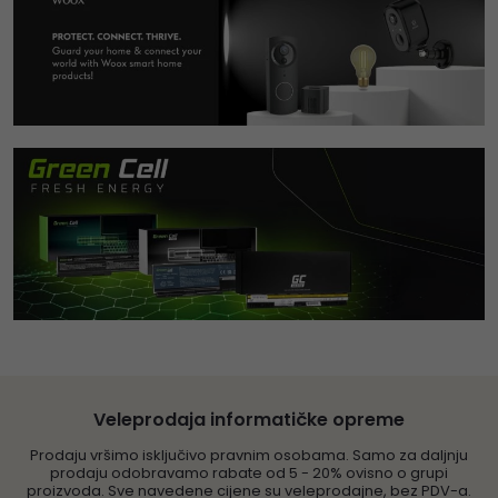
Veleprodaja informatičke opreme
Prodaju vršimo isključivo pravnim osobama. Samo za daljnju
prodaju odobravamo rabate od 5 - 20% ovisno o grupi
proizvoda. Sve navedene cijene su veleprodajne, bez PDV-a.