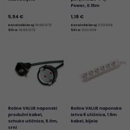
Power, 0.15m
5,54 €
1,18 €
Kataloški broj:
19.99.1072
Kataloški broj:
11.03.1019
Šifra:
19.99.1072
Šifra:
11.03.1019
Roline VALUE naponski
Roline VALUE naponska
produžni kabel,
letva 6 utičnica, 1.5m
schuko utičnica, 5.0m,
kabel, bijela
crni