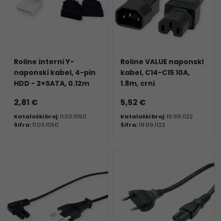
Roline interni Y-
Roline VALUE naponski
naponski kabel, 4-pin
kabel, C14-C15 10A,
HDD - 2×SATA, 0.12m
1.8m, crni
2,81 €
5,52 €
Kataloški broj:
11.03.1050
Kataloški broj:
19.99.1122
Šifra:
11.03.1050
Šifra:
19.99.1122