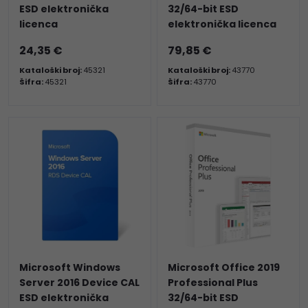
ESD elektronička
32/64-bit ESD
licenca
elektronička licenca
24,35 €
79,85 €
Kataloški broj:
45321
Kataloški broj:
43770
Šifra:
45321
Šifra:
43770
Microsoft Windows
Microsoft Office 2019
Server 2016 Device CAL
Professional Plus
ESD elektronička
32/64-bit ESD