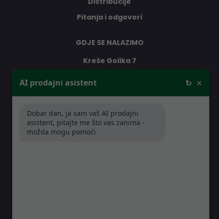
Distribucije
Pitanja i odgovori
GDJE SE NALAZIMO
Kreše Golika 7
10000 Zagreb
×
AI prodajni asistent
↻
Hrvatska
Dobar dan, ja sam vaš AI prodajni
RADNO VRIJEME
asistent, pitajte me što vas zanima -
možda mogu pomoći
Pon-Čet: 08:30 - 16:30h
Pet: 08:30 - 16:00h