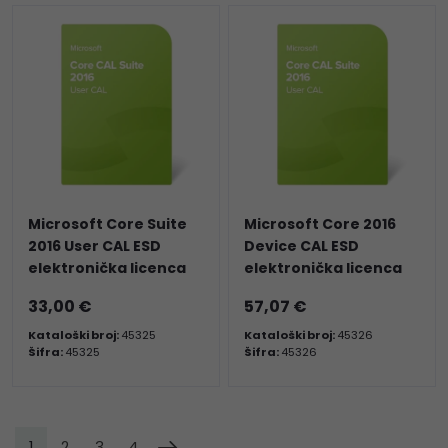
Microsoft Core Suite
Microsoft Core 2016
2016 User CAL ESD
Device CAL ESD
elektronička licenca
elektronička licenca
33,00 €
57,07 €
Kataloški broj:
45325
Kataloški broj:
45326
Šifra:
45325
Šifra:
45326
1
2
3
4