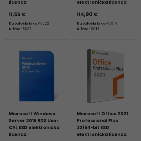
licenca
elektronička licenca
11,55 €
114,90 €
Kataloški broj:
45322
Kataloški broj:
46014
Šifra:
45322
Šifra:
46014
Microsoft Windows
Microsoft Office 2021
Server 2016 RDS User
Professional Plus
CAL ESD elektronička
32/64-bit ESD
licenca
elektronička licenca