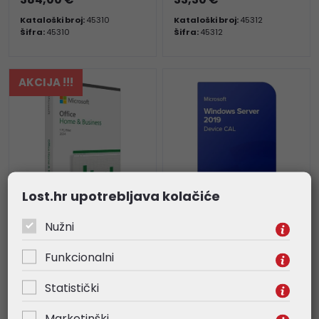
Kataloški broj:
45310
Kataloški broj:
45312
Šifra:
45310
Šifra:
45312
AKCIJA !!!
Lost.hr upotrebljava kolačiće
Microsoft Office Home
Microsoft Windows
Nužni
& Bussines 2024 CRO,
Server 2019 Device CAL
medialess (Word,
ESD elektronička
Funkcionalni
Excel, PowerPoint,
licenca
Statistički
OneNote, Outlook)
242,00 €
39,70 €
Marketinški