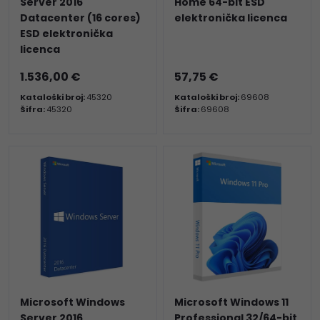
Server 2016
Home 64-bit ESD
Datacenter (16 cores)
elektronička licenca
ESD elektronička
licenca
1.536,00 €
57,75 €
Kataloški broj:
45320
Kataloški broj:
69608
Šifra:
45320
Šifra:
69608
Microsoft Windows
Microsoft Windows 11
Server 2016
Professional 32/64-bit