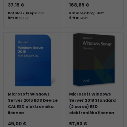
37,15 €
168,65 €
Kataloški broj:
45323
Kataloški broj:
61132
Šifra:
45323
Šifra:
61132
Microsoft Windows
Microsoft Windows
Server 2016 RDS Device
Server 2019 Standard
CAL ESD elektronička
(2 cores) ESD
licenca
elektronička licenca
49,00 €
57,60 €