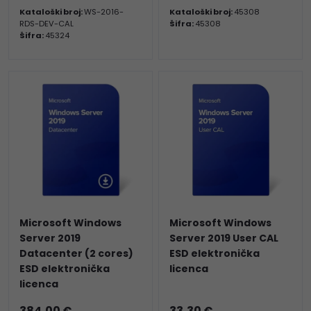
Kataloški broj:
WS-2016-
Kataloški broj:
45308
RDS-DEV-CAL
Šifra:
45308
Šifra:
45324
Microsoft Windows
Microsoft Windows
Server 2019
Server 2019 User CAL
Datacenter (2 cores)
ESD elektronička
ESD elektronička
licenca
licenca
384,00 €
33,30 €