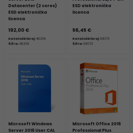
Datacenter (2 cores)
ESD elektronička
ESD elektronička
licenca
licenca
192,00 €
56,45 €
Kataloški broj:
45319
Kataloški broj:
58173
Šifra:
45319
Šifra:
58173
Microsoft Windows
Microsoft Office 2016
Server 2016 User CAL
Professional Plus