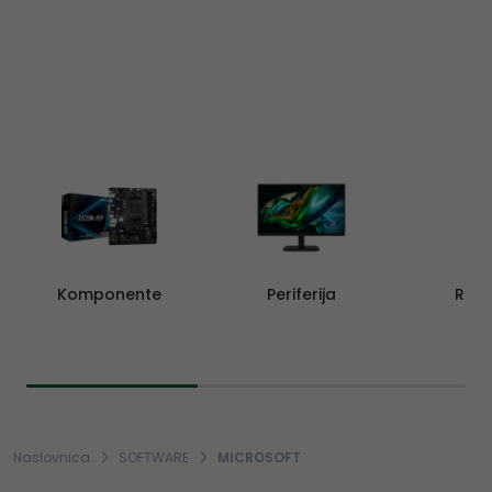
Komponente
Periferija
Rač
Naslovnica
SOFTWARE
MICROSOFT