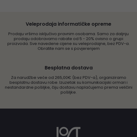
Veleprodaja informatičke opreme
Prodaju vršimo isključivo pravnim osobama. Samo za daljnju
prodaju odobravamo rabate od 5 - 20% ovisno o grupi
proizvoda. Sve navedene cijene su veleprodajne, bez PDV-a.
Obratite nam se s povjerenjem
Besplatna dostava
Za narudžbe veće od 265,00€ (bez PDV-a), organiziramo
besplatnu dostavu robe. Izuzetak su komunikacijski ormari i
nestandardne pošiljke, čiju dostavu naplaćujemo prema veličini
pošiljke.