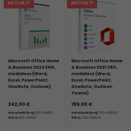
AKCIJA !!!
AKCIJA !!!
Microsoft Office Home
Microsoft Office Home
& Bussines 2024 ENG,
& Bussines 2021 CRO,
medialess (Word,
medialess (Word,
Excel, PowerPoint,
Excel, PowerPoint,
OneNote, Outlook)
OneNote, Outlook,
Teams)
242,00 €
199,00 €
Kataloški broj:
EP2-06631
Kataloški broj:
T5D-03502
Šifra:
EP2-06631
Šifra:
T5D-03502