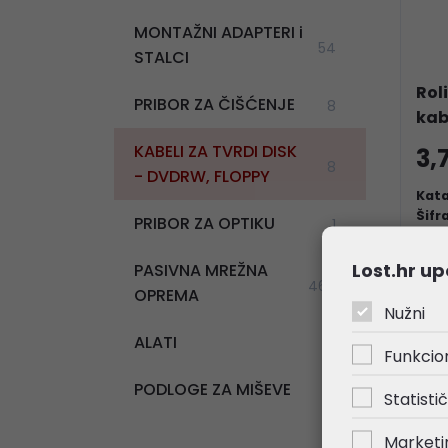
MONTAŽNI ADAPTERI i
54
STALCI
Rol
PRIBOR ZA ČIŠĆENJE
8
kab
KABELI ZA TVRDI DISK
3,
8
- DVDRW, FLOPPY
Kata
Šifr
PRIBOR ZA OPTIKU
1
Lost.hr up
PASIVNA MREŽNA
466
OPREMA
Nužni
ALATI
12
Funkcio
PODLOGE ZA MIŠEVE
7
Statistič
Marketi