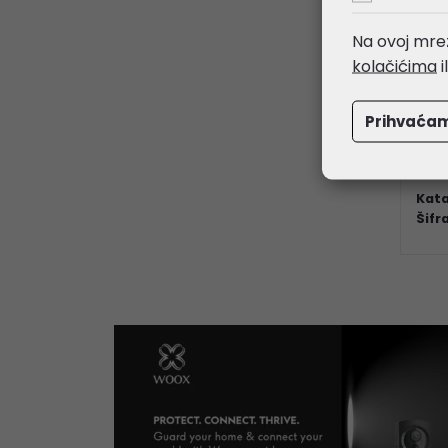
Na ovoj mrež
kolačićima
i
Rol
kab
Prihvaća
5,
Kata
Šifr