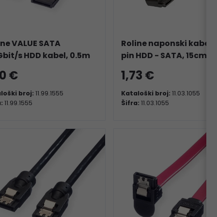
ine VALUE SATA
Roline naponski kabel, 
Gbit/s HDD kabel, 0.5m
pin HDD - SATA, 15cm
30 €
1,73 €
loški broj:
11.99.1555
Kataloški broj:
11.03.1055
a:
11.99.1555
Šifra:
11.03.1055