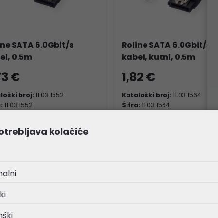
ine SATA 6.0Gbit/s
Roline SATA 6.0Gbit/s
el, 0.5m
kabel, kutni, 0.5m
73 €
1,82 €
loški broj:
11.03.1552
Kataloški broj:
11.03.1564
a:
11.03.1552
Šifra:
11.03.1564
otrebljava kolačiće
nalni
ki
nški