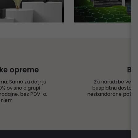
čke opreme
Be
ma. Samo za daljnju
Za narudžbe veće
% ovisno o grupi
besplatnu dostavu r
rodajne, bez PDV-a.
nestandardne pošiljk
enjem