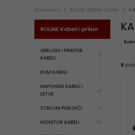
Naslovnica
ROLINE Kabeli i pribor
KA
KA
ROLINE Kabeli i pribor
Robn
SERIJSKI I PRINTER
8
KABELI
8
proi
KVM KABELI
1
NAPONSKI KABELI I
61
LETVE
STRUJNI PUNJAČI
3
MONITOR KABELI
92