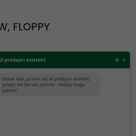
W, FLOPPY
×
AI prodajni asistent
↻
Poredaj po relevantnosti
Dobar dan, ja sam vaš AI prodajni asistent,
pitajte me što vas zanima - možda mogu
pomoći