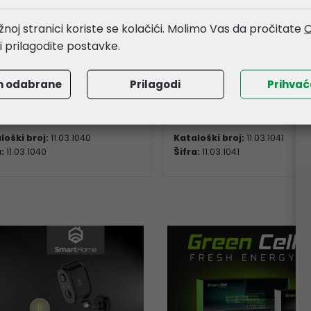
noj stranici koriste se kolačići. Molimo Vas da pročitate
O
li prilagodite postavke.
ine interni Y-naponski
Roline interni Y-napon
el, SATA - 3×4-pin, 0.2m
kabel, SATA - 3×SATA, 
m odabrane
Prilagodi
Prihva
54 €
6,70 €
loški broj:
11.03.1040
Kataloški broj:
11.03.1041
a:
11.03.1040
Šifra:
11.03.1041