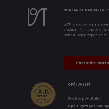
POSTANITE NAŠ PARTNER
LOST d.o.o. od samih počet
visoka načela profesionalnog
odnosu kojeg izgrađuje sa s
Postanite partn
OPĆI UVJETI
Zaštita podataka
Opći uvjeti poslovanj