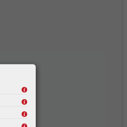
Roline SATA 6.0Gbit/s
kabel, kutni, 1.0m
2,53 €
Kataloški broj:
11.03.1565
Šifra:
11.03.1565