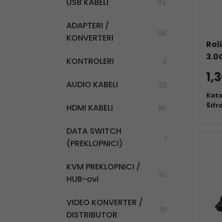
USB KABELI
114
ADAPTERI /
98
KONVERTERI
Rol
3.0
KONTROLERI
3
1,
AUDIO KABELI
23
Kata
Šifr
HDMI KABELI
85
DATA SWITCH
1
(PREKLOPNICI)
KVM PREKLOPNICI /
30
HUB-ovi
VIDEO KONVERTER /
19
DISTRIBUTOR