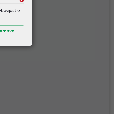
bavijest o
ski
0.3m
ćam sve