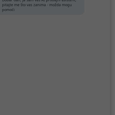
pitajte me što vas zanima - možda mogu
pomoći
D,
Dell 15 DC15250, 15.6" FHD,
GB
Intel Core i5 1334U, 16GB
UHD,
DDR4, 512GB SSD, Intel UHD,
WiFi/BT, Win 11 Pro
680,49 €
U
Kataloški broj:
DC15250 R
Šifra:
76924