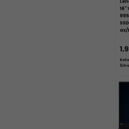
Len
16"
995
SSD
ax/
1.
Kata
Šifr