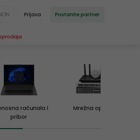
Prijava
Postanite partner
sprodaja
jenosna računala i
Mrežna oprema
pribor