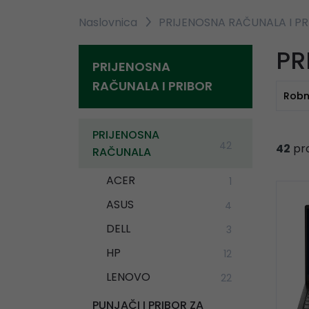
Naslovnica
PRIJENOSNA RAČUNALA I P
PR
PRIJENOSNA
RAČUNALA I PRIBOR
Robn
PRIJENOSNA
42
42
pr
RAČUNALA
ACER
1
ASUS
4
DELL
3
HP
12
LENOVO
22
PUNJAČI I PRIBOR ZA