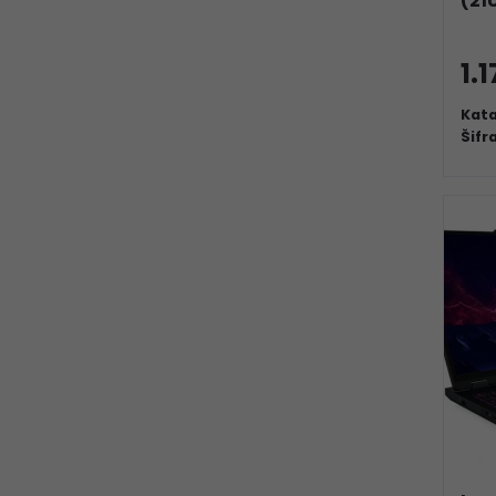
(21
1.
Kata
Šifr