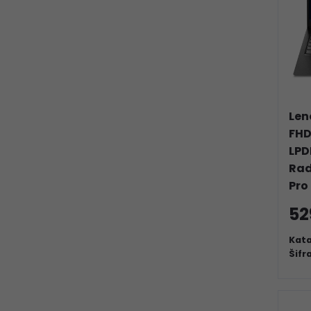
Len
FHD
LPD
Rad
Pro
52
Kata
Šifr