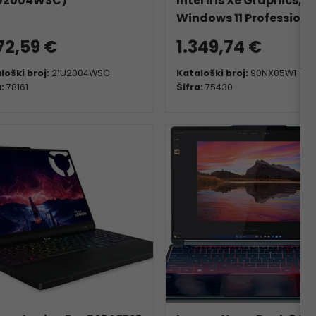
U2004WSC)
Intel Iris Xe Graphics,
Windows 11 Professiona
172,59 €
1.349,74 €
loški broj:
21U2004WSC
Kataloški broj:
90NX05W1-M0
a:
78161
Šifra:
75430