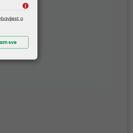
W11P
Kataloški broj:
21UY0063SC-W11P
Šifra:
77528
bavijest o
ćam sve
ium
HP 255 G10 15.6" FHD IPS, R5-
1-
7530U, 16GB DDR4, 1TB SSD,
i7
AMD Radeon, WiFi 6/BT,
D,
Win 11 Pro (AL0B0AT_W11P)