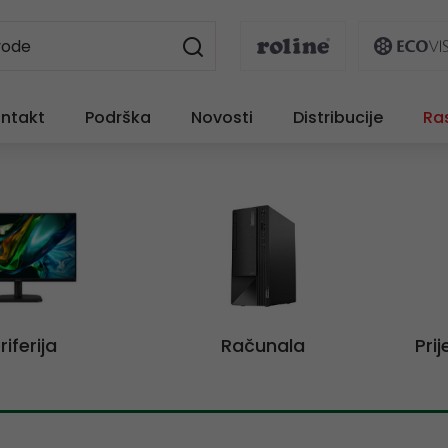
ntakt
Podrška
Novosti
Distribucije
Ra
riferija
Računala
Pri