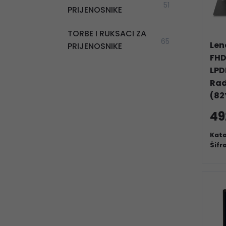
51
PRIJENOSNIKE
TORBE I RUKSACI ZA
65
Len
PRIJENOSNIKE
FHD
LPD
Rad
(82
49
Kata
Šifr