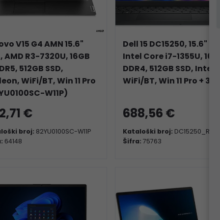
ovo V15 G4 AMN 15.6"
Dell 15 DC15250, 15.6" FH
, AMD R3-7320U, 16GB
Intel Core i7-1355U, 16
DR5, 512GB SSD,
DDR4, 512GB SSD, Intel 
eon, WiFi/BT, Win 11 Pro
WiFi/BT, Win 11 Pro + 3Y
YU0100SC-W11P)
2,71 €
688,56 €
loški broj:
82YU0100SC-W11P
Kataloški broj:
DC15250_RPL
a:
64148
Šifra:
75763