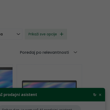
ca
Prikaži sve opcije
Poredaj po relevantnosti
×
AI prodajni asistent
↻
Dobar dan, ja sam vaš AI prodajni asistent,