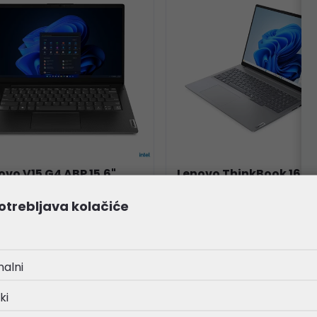
ovo V15 G4 ABP 15.6"
Lenovo ThinkBook 16 G9
, AMD R7-7730U, 16GB
WUXGA, Ryzen 7 7735HS
otrebljava kolačiće
4, 512GB SSD, Radeon,
32GB DDR5, 1TB SSD, A
/BT, Win 11 Pro
Radeon, WiFi/BT, Win 11
YY001DSC-W11P)
+ 3Y (21MW0087SC-W11
nalni
4,41 €
996,73 €
ki