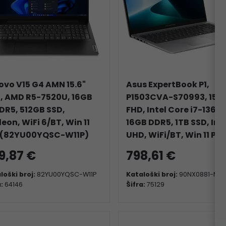
ovo V15 G4 AMN 15.6"
Asus ExpertBook P1,
, AMD R5-7520U, 16GB
P1503CVA-S70993, 15.6
DR5, 512GB SSD,
FHD, Intel Core i7-1362
eon, WiFi 6/BT, Win 11
16GB DDR5, 1TB SSD, Int
 (82YU00YQSC-W11P)
UHD, WiFi/BT, Win 11 Pro
9,87 €
798,61 €
loški broj:
82YU00YQSC-W11P
Kataloški broj:
90NX0881-M02
a:
64146
Šifra:
75129