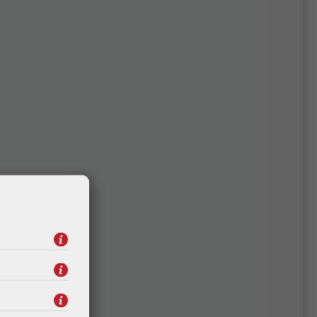
 16"
Lenovo ThinkBook 14 G9 14"
,
WUXGA, Intel Core i5-
MD
13420H, 16GB DDR5, 512GB
 Pro
SSD, Intel UHD, WiFi/BT, Win
P)
11 Pro + 3Y (21UY0063SC-
W11P)
876,38 €