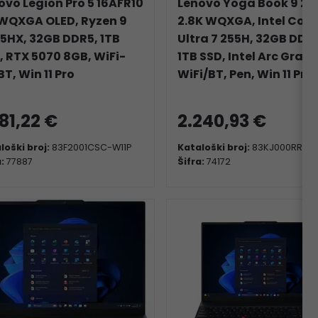
ovo Legion Pro 5 16AFR10
Lenovo Yoga Book 9 2x1
 WQXGA OLED, Ryzen 9
2.8K WQXGA, Intel Core
5HX, 32GB DDR5, 1TB
Ultra 7 255H, 32GB DDR
, RTX 5070 8GB, WiFi-
1TB SSD, Intel Arc Graph
BT, Win 11 Pro
WiFi/BT, Pen, Win 11 Pro
981,22 €
2.240,93 €
loški broj:
83F2001CSC-W11P
Kataloški broj:
83KJ000RRM
a:
77887
Šifra:
74172