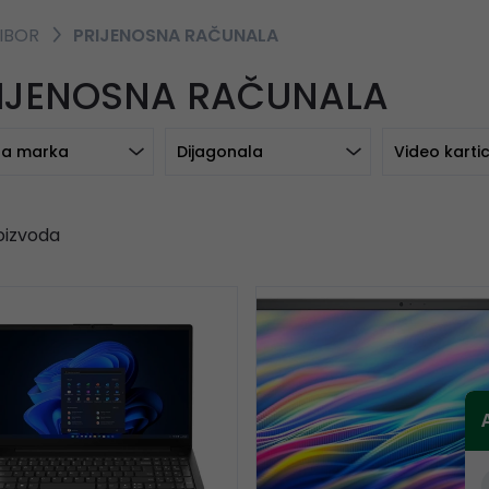
RIBOR
PRIJENOSNA RAČUNALA
IJENOSNA RAČUNALA
a marka
Dijagonala
Video karti
oizvoda