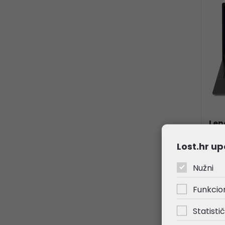
Len
FHD
Lost.hr up
DDR
WiFi
Nužni
(82
Funkcio
56
Statistič