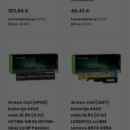
183,66 €
40,43 €
Kataloški broj:
UPS09
Kataloški broj:
SY08
Šifra:
46458
Šifra:
41036
Green Cell (HP05)
Green Cell (LE07)
baterija 4400
baterija 4400
mAh,10.8V (11.1V)
mAh,10.8V (11.1V)
HSTNN-DB42 HSTNN-
L09S6Y02 za IBM
LB42 za HP Pavilion
Lenovo B570 G560