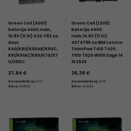
Green Cell (AS01)
Green Cell (LE05)
baterija 4400 mAh,
baterija 4400
10.8V (11.1V) A32-F82 za
mAh,10.8V (11.1V)
Asus
42T4795 za IBM Lenovo
K40/K50/K50AB/K50C,
ThinkPad T410 T420
K51/K51AC/K60/K70/X7
T510 T520 W510 Edge 14
0/X5DC
15 E525
27,84 €
26,38 €
Kataloški broj:
AS01
Kataloški broj:
LE05
Šifra:
40895
Šifra:
40994