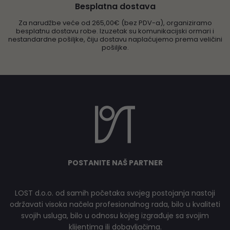
Besplatna dostava
Za narudžbe veće od 265,00€ (bez PDV-a), organiziramo
besplatnu dostavu robe. Izuzetak su komunikacijski ormari i
nestandardne pošiljke, čiju dostavu naplaćujemo prema veličini
pošiljke.
POSTANITE NAŠ PARTNER
LOST d.o.o. od samih početaka svojeg postojanja nastoji
održavati visoka načela profesionalnog rada, bilo u kvaliteti
svojih usluga, bilo u odnosu kojeg izgrađuje sa svojim
klijentima ili dobavljačima.