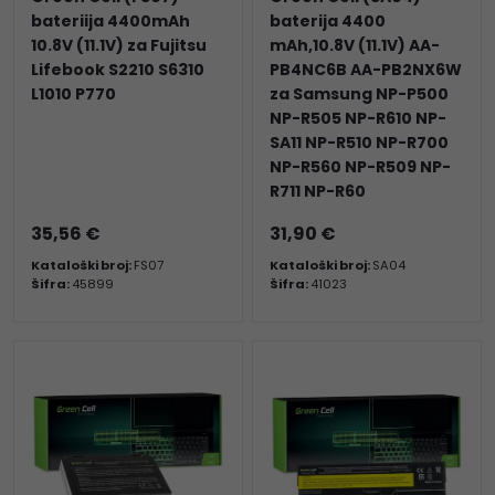
bateriija 4400mAh
baterija 4400
10.8V (11.1V) za Fujitsu
mAh,10.8V (11.1V) AA-
Lifebook S2210 S6310
PB4NC6B AA-PB2NX6W
L1010 P770
za Samsung NP-P500
NP-R505 NP-R610 NP-
SA11 NP-R510 NP-R700
NP-R560 NP-R509 NP-
R711 NP-R60
35,56 €
31,90 €
Kataloški broj:
FS07
Kataloški broj:
SA04
Šifra:
45899
Šifra:
41023