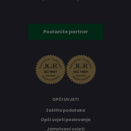
Postanite partner
OPĆI UVJETI
Zaštita podataka
Opći uvjeti poslovanja
Jamstveni uvjeti