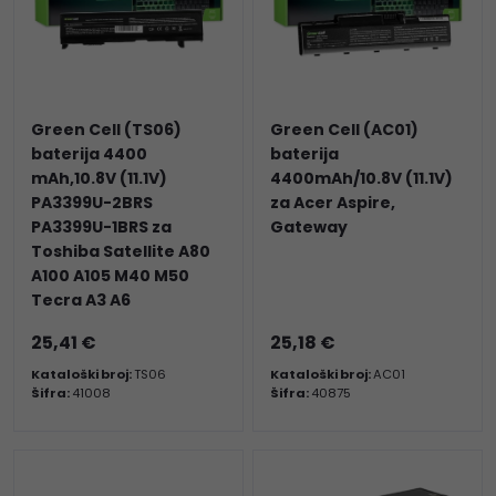
Green Cell (TS06)
Green Cell (AC01)
baterija 4400
baterija
mAh,10.8V (11.1V)
4400mAh/10.8V (11.1V)
PA3399U-2BRS
za Acer Aspire,
PA3399U-1BRS za
Gateway
Toshiba Satellite A80
A100 A105 M40 M50
Tecra A3 A6
25,41 €
25,18 €
Kataloški broj:
TS06
Kataloški broj:
AC01
Šifra:
41008
Šifra:
40875