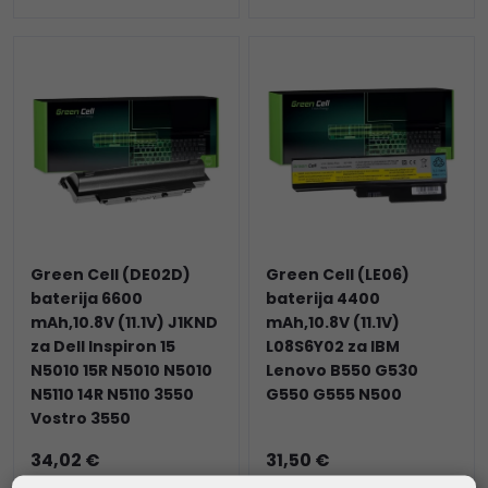
Green Cell (DE02D)
Green Cell (LE06)
baterija 6600
baterija 4400
mAh,10.8V (11.1V) J1KND
mAh,10.8V (11.1V)
za Dell Inspiron 15
L08S6Y02 za IBM
N5010 15R N5010 N5010
Lenovo B550 G530
N5110 14R N5110 3550
G550 G555 N500
Vostro 3550
34,02 €
31,50 €