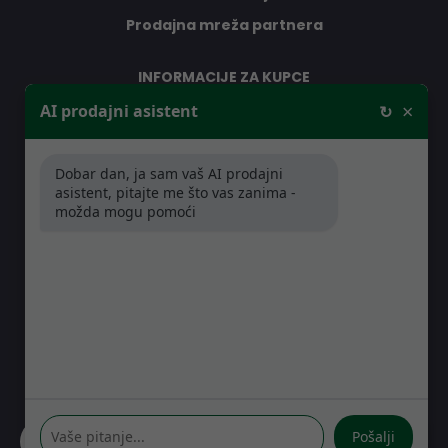
Prodajna mreža partnera
INFORMACIJE ZA KUPCE
×
AI prodajni asistent
↻
O nama
Kontakt
Dobar dan, ja sam vaš AI prodajni
Jamstveni uvjeti
asistent, pitajte me što vas zanima -
Prodajna mreža partnera
možda mogu pomoći
Distribucije
Pitanja i odgovori
GDJE SE NALAZIMO
Kreše Golika 7
10000 Zagreb
Hrvatska
Pošalji