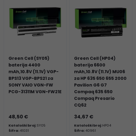
Green Cell (SY05)
Green Cell (HP04)
baterija 4400
baterija 6600
mAh,10.8V (11.1V) VGP-
mAh,10.8V (11.1V) MU06
BPS13 VGP-BPS21 za
za HP 635 650 655 2000
SONY VAIO VGN-FW
Pavilion G6 G7
PCG-31311M VGN-FW21E
Compaq 635 650
Compaq Presario
CQ62
48,50 €
34,67 €
Kataloški broj:
SY05
Kataloški broj:
HP04
Šifra:
41031
Šifra:
40961