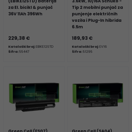
(EBIKE12STD) baterija
3.6kW, 10/16A Schuko -
za El. bicikl & punjač
Tip 2 mobilni punjač za
36V 11Ah 396Wh
punjenje električnih
vozila i Plug-In hibrida
6.5m
229,38 €
189,93 €
Kataloški broj:
EBIKE12STD
Kataloški broj:
EV16
Šifra:
55447
Šifra:
51295
Green Cell (FS07)
Green Cell (SA04)