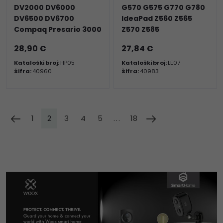
DV2000 DV6000
G570 G575 G770 G780
DV6500 DV6700
IdeaPad Z560 Z565
Compaq Presario 3000
Z570 Z585
28,90 €
27,84 €
Kataloški broj:
HP05
Kataloški broj:
LE07
Šifra:
40960
Šifra:
40983
1
2
3
4
5
...
18