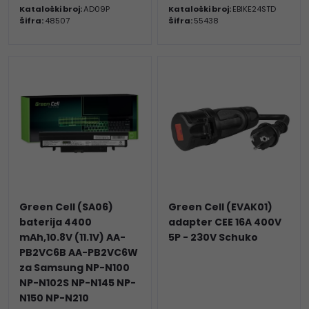
Kataloški broj:
AD09P
Kataloški broj:
EBIKE24STD
Šifra:
48507
Šifra:
55438
Green Cell (SA06)
Green Cell (EVAK01)
baterija 4400
adapter CEE 16A 400V
mAh,10.8V (11.1V) AA-
5P - 230V Schuko
PB2VC6B AA-PB2VC6W
za Samsung NP-N100
NP-N102S NP-N145 NP-
N150 NP-N210