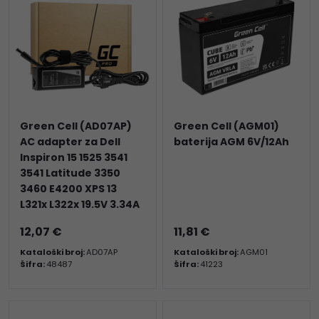
Green Cell (AD07AP)
Green Cell (AGM01)
AC adapter za Dell
baterija AGM 6V/12Ah
Inspiron 15 1525 3541
3541 Latitude 3350
3460 E4200 XPS 13
L321x L322x 19.5V 3.34A
12,07 €
11,81 €
Kataloški broj:
AD07AP
Kataloški broj:
AGM01
Šifra:
48487
Šifra:
41223