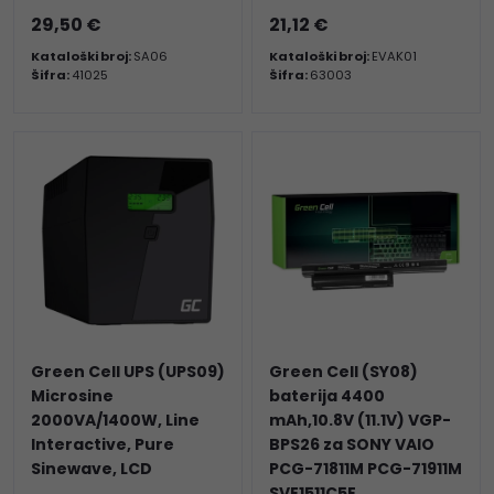
29,50 €
21,12 €
Kataloški broj:
SA06
Kataloški broj:
EVAK01
Šifra:
41025
Šifra:
63003
Green Cell UPS (UPS09)
Green Cell (SY08)
Microsine
baterija 4400
2000VA/1400W, Line
mAh,10.8V (11.1V) VGP-
Interactive, Pure
BPS26 za SONY VAIO
Sinewave, LCD
PCG-71811M PCG-71911M
SVE1511C5E