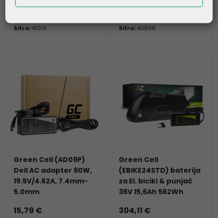
28,41 €
27,54 €
Kataloški broj:
TS09
Kataloški broj:
AS02
Šifra:
41013
Šifra:
40896
Green Cell (AD09P)
Green Cell
Dell AC adapter 90W,
(EBIKE24STD) baterija
19.5V/4.62A, 7.4mm-
za El. bicikl & punjač
5.0mm
36V 15,6Ah 562Wh
15,79 €
304,11 €