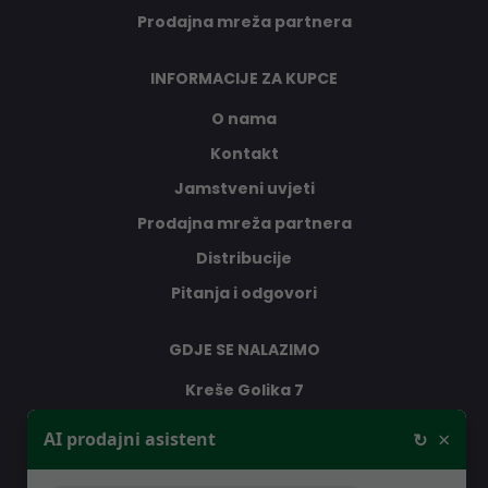
Prodajna mreža partnera
INFORMACIJE ZA KUPCE
O nama
Kontakt
Jamstveni uvjeti
Prodajna mreža partnera
Distribucije
Pitanja i odgovori
GDJE SE NALAZIMO
Kreše Golika 7
10000 Zagreb
×
AI prodajni asistent
↻
Hrvatska