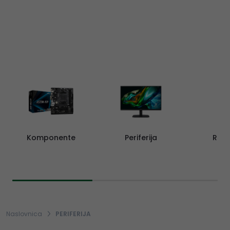
Komponente
Periferija
Rač
Naslovnica
PERIFERIJA