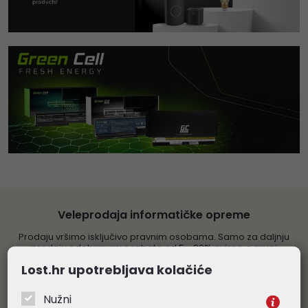
Veleprodaja informatičke opreme
Prodaju vršimo isključivo pravnim osobama. Samo za daljnju
prodaju odobravamo rabate od 5 - 20% ovisno o grupi
proizvoda. Sve navedene cijene su veleprodajne, bez PDV-a.
Lost.hr upotrebljava kolačiće
Obratite nam se s povjerenjem
Nužni