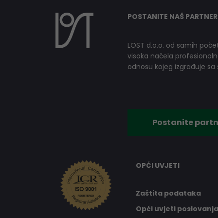
POSTANITE NAŠ PARTNER
LOST d.o.o. od samih počet
visoka načela profesionalnog
odnosu kojeg izgrađuje sa s
Postanite partn
OPĆI UVJETI
Zaštita podataka
Opći uvjeti poslovanj