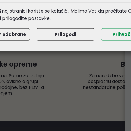
noj stranici koriste se kolačići. Molimo Vas da pročitate
O
li prilagodite postavke.
m odabrane
Prilagodi
Prihva
čke opreme
Be
ma. Samo za daljnju
Za narudžbe veće
% ovisno o grupi
besplatnu dostavu r
rodajne, bez PDV-a.
nestandardne pošiljk
enjem