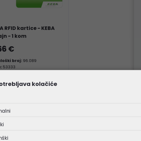
A RFID kartice - KEBA
ajn - 1 kom
66 €
loški broj:
96.089
a:
53333
otrebljava kolačiće
nalni
ki
nški