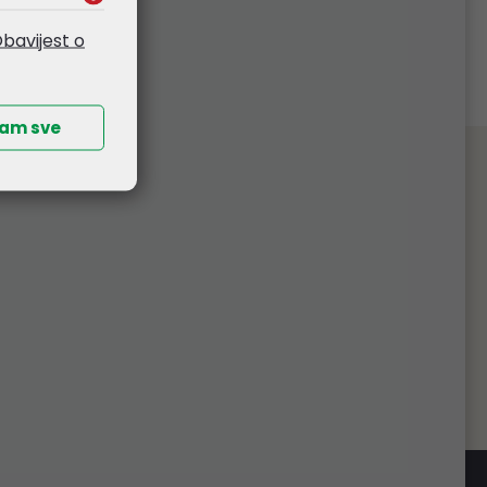
bavijest o
ćam sve
splatna dostava
 od 265,00€ (bez PDV-a), organiziramo
obe. Izuzetak su komunikacijski ormari i
e, čiju dostavu naplaćujemo prema veličini
pošiljke.