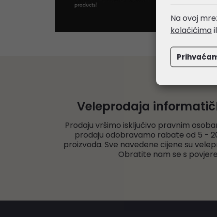
Na ovoj mrež
kolačićima
i
Prihvaća
Veleprodaja informati
Prodaju vršimo isključivo pravnim osoba
prodaju odobravamo rabate od 5 - 20
proizvoda. Sve navedene cijene su velep
Obratite nam se s povjer