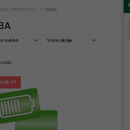
ZILA GREEN CELL
KEBA
BA
a marka
Vrsta akcije
zvoda
IJA !!!