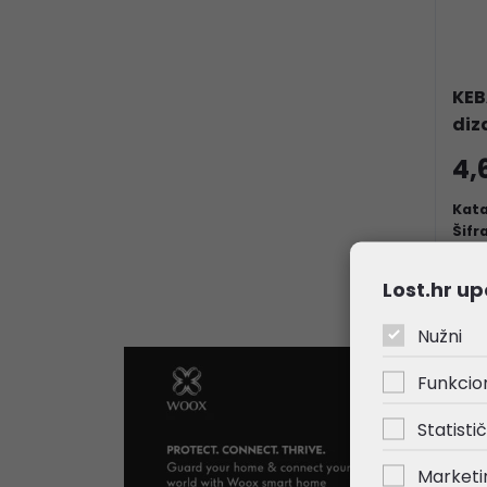
KEB
diz
4,
Kata
Šifr
Lost.hr up
Nužni
Funkcio
Statistič
Marketi