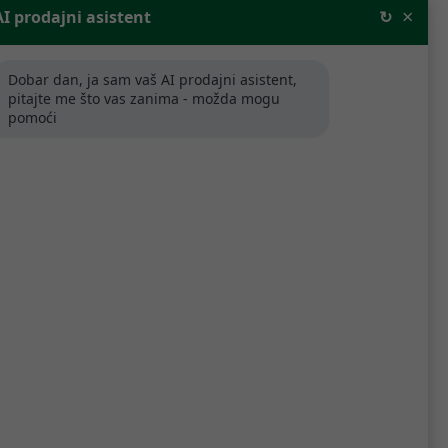
×
AI prodajni asistent
↻
Dobar dan, ja sam vaš AI prodajni asistent,
pitajte me što vas zanima - možda mogu
pomoći
Poredaj po relevantnosti