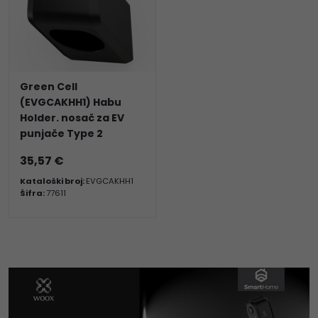
Green Cell
(EVGCAKHH1) Habu
Holder. nosač za EV
punjače Type 2
35,57 €
Kataloški broj:
EVGCAKHH1
Šifra:
77611