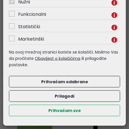
Nužni
Funkcionalni
Green Cell
Green Cell
(EVGC021B2275)
(EVGC021B2275)
Statistički
HabuDen 22kW 32A
HabuDen 22kW 32A,
7.5m NFC + Habu
punjač Tip 2 za
Marketinški
Mobile EV Charger 11
punjenje električnih
kW 7 m (EVGC01), set
vozila i Plug-In hibrida,
Na ovoj mrežnoj stranici koriste se kolačići. Molimo Vas
7.5m, GC App, BT/WiFi
da pročitate
Obavijest o kolačićima
ili prilagodite
1.160,08 €
649,81 €
postavke.
Kataloški broj:
Kataloški broj:
EVGC021B2275
EVGC021B2275
Prihvaćam odabrane
Šifra:
78016
Šifra:
76314
Prilagodi
Prihvaćam sve