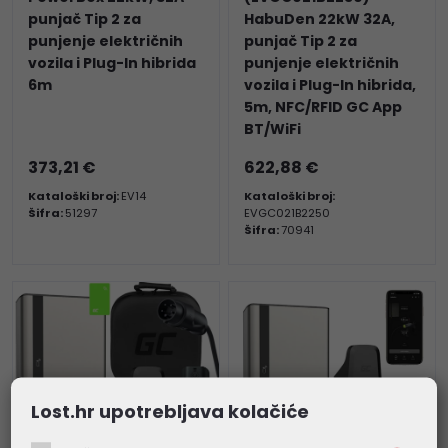
punjač Tip 2 za
HabuDen 22kW 32A,
punjenje električnih
punjač Tip 2 za
vozila i Plug-In hibrida
punjenje električnih
6m
vozila i Plug-In hibrida,
5m, NFC/RFID GC App
BT/WiFi
373,21 €
622,88 €
Kataloški broj:
EV14
Kataloški broj:
Šifra:
51297
EVGC021B2250
Šifra:
70941
Lost.hr upotrebljava kolačiće