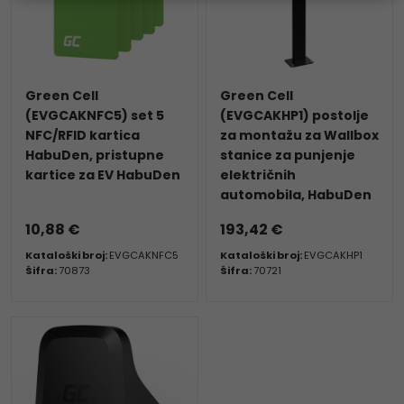
Green Cell
Green Cell
(EVGCAKNFC5) set 5
(EVGCAKHP1) postolje
NFC/RFID kartica
za montažu za Wallbox
HabuDen, pristupne
stanice za punjenje
kartice za EV HabuDen
električnih
automobila, HabuDen
10,88 €
193,42 €
Kataloški broj:
EVGCAKNFC5
Kataloški broj:
EVGCAKHP1
Šifra:
70873
Šifra:
70721