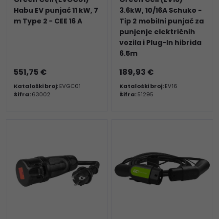
Habu EV punjač 11 kW, 7
3.6kW, 10/16A Schuko -
m Type 2 - CEE 16 A
Tip 2 mobilni punjač za
punjenje električnih
vozila i Plug-In hibrida
6.5m
551,75 €
189,93 €
Kataloški broj:
EVGC01
Kataloški broj:
EV16
Šifra:
63002
Šifra:
51295