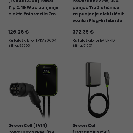
(EVKABGC04) kabel
PowerBox 22kW, 32A
Tip 2, 11kW za punjenje
punjač Tip 2 utičnica
električnih vozila 7m
za punjenje električnih
vozila i Plug-In hibrida
126,26 €
372,35 €
Kataloški broj:
EVKABGC04
Kataloški broj:
EV15RFID
Šifra:
52303
Šifra:
51301
Green Cell (EV14)
Green Cell
PowerBox 22kW, 32A
(EVGC021B2250)