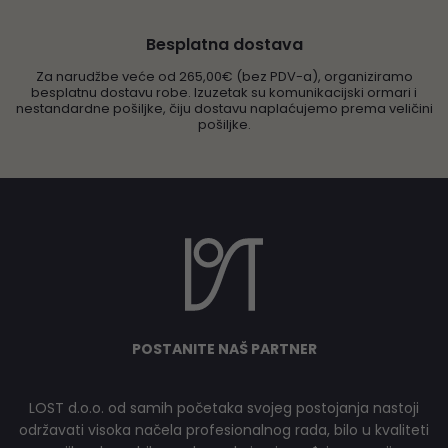
Besplatna dostava
Za narudžbe veće od 265,00€ (bez PDV-a), organiziramo
besplatnu dostavu robe. Izuzetak su komunikacijski ormari i
nestandardne pošiljke, čiju dostavu naplaćujemo prema veličini
pošiljke.
POSTANITE NAŠ PARTNER
LOST d.o.o. od samih početaka svojeg postojanja nastoji
održavati visoka načela profesionalnog rada, bilo u kvaliteti