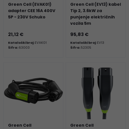
Green Cell (EVAK01)
Green Cell (EV13) kabel
adapter CEE 16A 400V
Tip 2, 3.6kW za
5P - 230V Schuko
punjenje električnih
vozila 5m
21,12 €
95,83 €
Kataloški broj:
EVAK01
Kataloški broj:
EV13
Šifra:
63003
Šifra:
52305
Green Cell
Green Cell