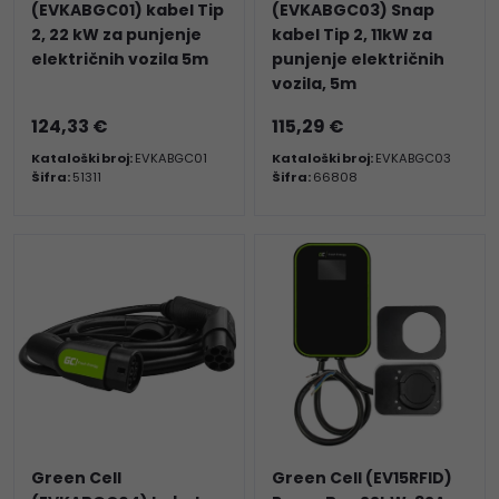
(EVKABGC01) kabel Tip
(EVKABGC03) Snap
2, 22 kW za punjenje
kabel Tip 2, 11kW za
električnih vozila 5m
punjenje električnih
vozila, 5m
124,33 €
115,29 €
Kataloški broj:
EVKABGC01
Kataloški broj:
EVKABGC03
Šifra:
51311
Šifra:
66808
Green Cell
Green Cell (EV15RFID)