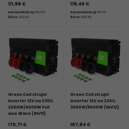
111,98 €
119,46 €
Kataloški broj:
INV09
Kataloški broj:
INV10
Šifra:
46542
Šifra:
46549
Green Cell strujni
Green Cell strujni
inverter 12V na 230V,
inverter 12V na 220V,
2000W/4000W Full
3000W/6000W (INV12)
sine Wave (INV11)
176,71 €
167,84 €