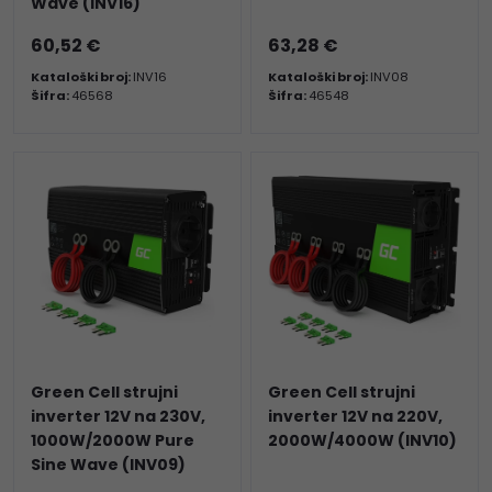
Wave (INV16)
60,52 €
63,28 €
Kataloški broj:
INV16
Kataloški broj:
INV08
Šifra:
46568
Šifra:
46548
Green Cell strujni
Green Cell strujni
inverter 12V na 230V,
inverter 12V na 220V,
1000W/2000W Pure
2000W/4000W (INV10)
Sine Wave (INV09)