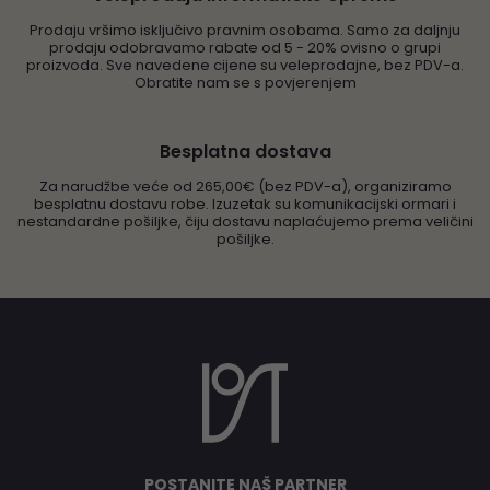
Prodaju vršimo isključivo pravnim osobama. Samo za daljnju
prodaju odobravamo rabate od 5 - 20% ovisno o grupi
proizvoda. Sve navedene cijene su veleprodajne, bez PDV-a.
Obratite nam se s povjerenjem
Besplatna dostava
Za narudžbe veće od 265,00€ (bez PDV-a), organiziramo
besplatnu dostavu robe. Izuzetak su komunikacijski ormari i
nestandardne pošiljke, čiju dostavu naplaćujemo prema veličini
pošiljke.
POSTANITE NAŠ PARTNER