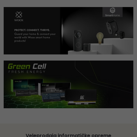
Veleprodaja informatičke opreme