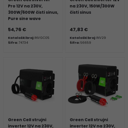
Pro 12V na 230V,
na 230V, 150W/300W
300W/600W čisti sinus,
čisti sinus
Pure sine wave
54,76 €
47,83 €
Kataloški broj:
INVGC05
Kataloški broj:
INV29
Šifra:
74734
Šifra:
56659
Green Cell strujni
Green Cell strujni
inverter 12V na 230V,
inverter 12V na 230V,