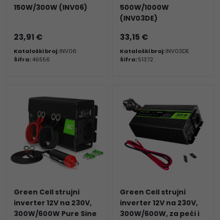
150W/300W (INV06)
500W/1000W
(INV03DE)
23,91 €
33,15 €
Kataloški broj:
INV06
Kataloški broj:
INV03DE
Šifra:
46556
Šifra:
51372
Green Cell strujni
Green Cell strujni
inverter 12V na 230V,
inverter 12V na 230V,
300W/600W Pure Sine
300W/600W, za peći i