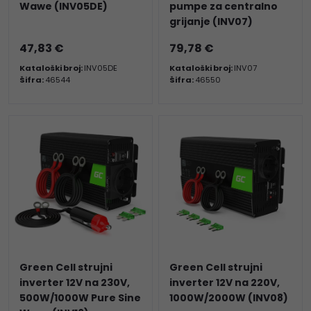
Wawe (INV05DE)
pumpe za centralno
grijanje (INV07)
47,83 €
79,78 €
Kataloški broj:
INV05DE
Kataloški broj:
INV07
Šifra:
46544
Šifra:
46550
Green Cell strujni
Green Cell strujni
inverter 12V na 230V,
inverter 12V na 220V,
500W/1000W Pure Sine
1000W/2000W (INV08)