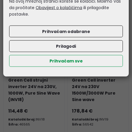
Na ovoj mrežnoj stranici koriste se kolačići. Molimo Vas
Šifra:
46553
Šifra:
46569
da pročitate
Obavijest o kolačićima
ili prilagodite
postavke.
Prihvaćam odabrane
Prilagodi
Prihvaćam sve
Green Cell strujni
Green Cell inverter
inverter 24V na 230V,
24V na 230V
1000W, Pure Sine Wave
1500W/3000W Pure
(INV18)
Sine wave
114,48 €
178,84 €
Kataloški broj:
INV18
Kataloški broj:
INV19
Šifra:
46565
Šifra:
56542