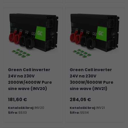
Green Cell inverter
Green Cell inverter
24V na 230V
24V na 230V
2000W/4000W Pure
3000W/6000W Pure
sine wave (INV20)
sine wave (INV21)
181,60 €
284,05 €
Kataloški broj:
INV20
Kataloški broj:
INV21
Šifra:
55113
Šifra:
55114