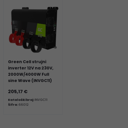
Green Cell strujni
inverter 12V na 230V,
2000W/4000W Full
sine Wave (INVGC11)
205,17 €
Kataloški broj:
INVGC11
Šifra:
66012