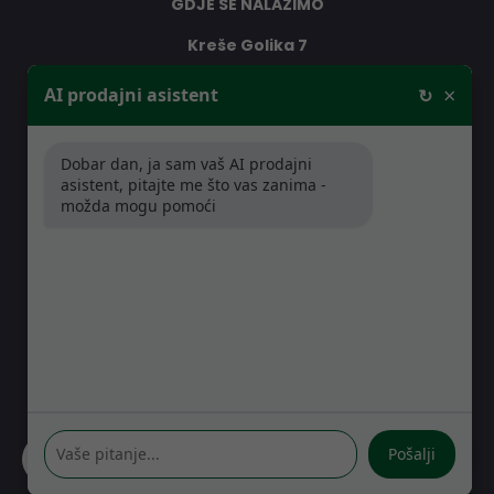
GDJE SE NALAZIMO
Kreše Golika 7
10000 Zagreb
×
AI prodajni asistent
↻
Hrvatska
Dobar dan, ja sam vaš AI prodajni
RADNO VRIJEME
asistent, pitajte me što vas zanima -
možda mogu pomoći
Pon-Čet: 08:30 - 16:30h
Pet: 08:30 - 16:00h
Pošalji