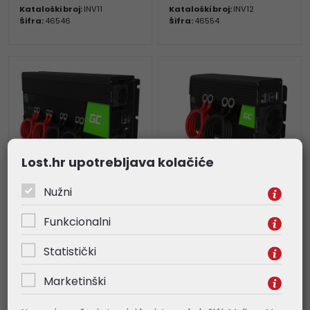
Kataloški broj:
INV11
Kataloški broj:
INV12
Šifra:
46546
Šifra:
46554
Lost.hr upotrebljava kolačiće
Nužni
Green Cell strujni
Green Cell strujni
Funkcionalni
inverter 12V na 230V,
inverter 24V na 230V,
3000W/6000W Full
500W/1000W Pure Sine
Statistički
Sine Wave (INV15)
Wave (INV17)
269,66 €
68,77 €
Marketinški
Kataloški broj:
INV15
Kataloški broj:
INV17