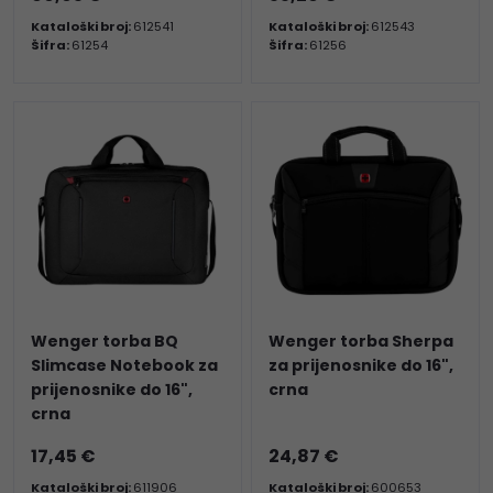
Kataloški broj:
612541
Kataloški broj:
612543
Šifra:
61254
Šifra:
61256
Wenger torba BQ
Wenger torba Sherpa
Slimcase Notebook za
za prijenosnike do 16",
prijenosnike do 16",
crna
crna
17,45 €
24,87 €
Kataloški broj:
611906
Kataloški broj:
600653