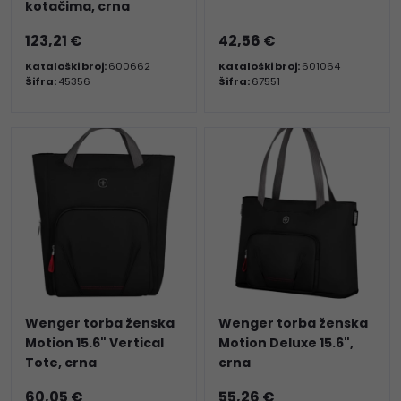
kotačima, crna
123,21 €
42,56 €
Kataloški broj:
600662
Kataloški broj:
601064
Šifra:
45356
Šifra:
67551
Wenger torba ženska
Wenger torba ženska
Motion 15.6" Vertical
Motion Deluxe 15.6",
Tote, crna
crna
60,05 €
55,26 €