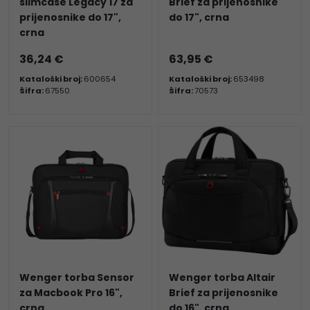
slimcase Legacy 17 za
Brief za prijenosnike
prijenosnike do 17",
do 17", crna
crna
36,24 €
63,95 €
Kataloški broj:
600654
Kataloški broj:
653498
Šifra:
67550
Šifra:
70573
Wenger torba Sensor
Wenger torba Altair
za Macbook Pro 16",
Brief za prijenosnike
crna
do 16", crna