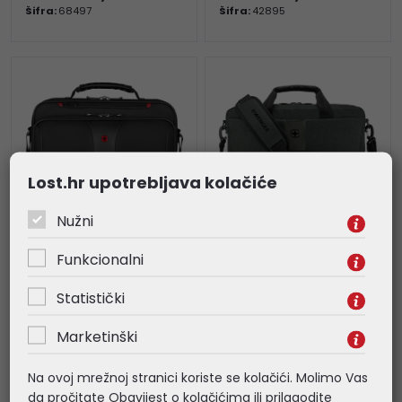
Šifra:
68497
Šifra:
42895
Lost.hr upotrebljava kolačiće
Nužni
Wenger torba Legacy
Wenger torba MX ECO
Funkcionalni
za prijenosnike do 16",
Brief za prijenosnike
crna
do 16", ugljeno siva
Statistički
40,96 €
44,82 €
Marketinški
Kataloški broj:
600647
Kataloški broj:
612263
Šifra:
33404
Šifra:
65195
Na ovoj mrežnoj stranici koriste se kolačići. Molimo Vas
da pročitate
Obavijest o kolačićima
ili prilagodite