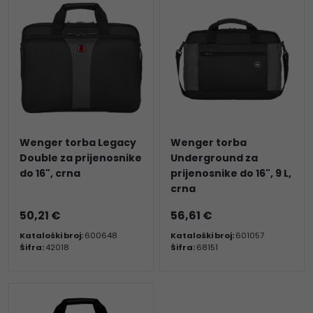
Wenger torba Legacy
Wenger torba
Double za prijenosnike
Underground za
do 16", crna
prijenosnike do 16", 9 L,
crna
50,21 €
56,61 €
Kataloški broj:
600648
Kataloški broj:
601057
Šifra:
42018
Šifra:
68151