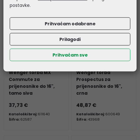
postavke.
Prihvaćam odabrane
Prilagodi
Prihvaćam sve
Wenger torba MX
Wenger torba
Commute za
Prospectus za
prijenosnike do 16",
prijenosnike do 16",
tamo siva
crna
37,73 €
48,87 €
Kataloški broj:
611640
Kataloški broj:
600649
Šifra:
62587
Šifra:
43968