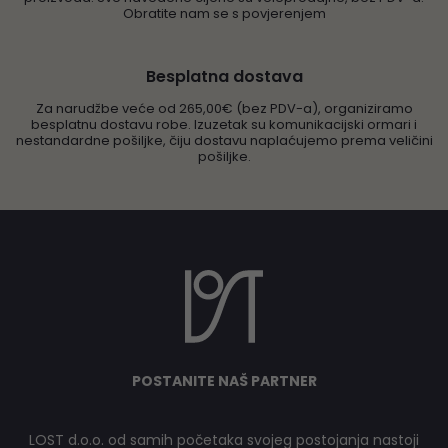
Obratite nam se s povjerenjem
Besplatna dostava
Za narudžbe veće od 265,00€ (bez PDV-a), organiziramo
besplatnu dostavu robe. Izuzetak su komunikacijski ormari i
nestandardne pošiljke, čiju dostavu naplaćujemo prema veličini
pošiljke.
POSTANITE NAŠ PARTNER
LOST d.o.o. od samih početaka svojeg postojanja nastoji