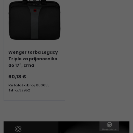
Wenger torba Legacy
Triple za prijenosnike
do 17", crna
60,18 €
Kataloški broj:
600655
Šifra:
32952