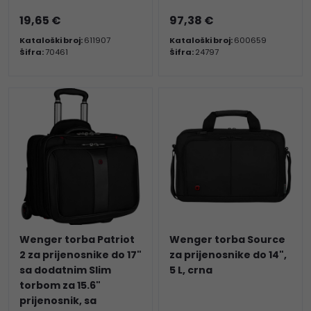
19,65 €
97,38 €
Kataloški broj:
611907
Kataloški broj:
600659
Šifra:
70461
Šifra:
24797
Wenger torba Patriot
Wenger torba Source
2 za prijenosnike do 17"
za prijenosnike do 14",
sa dodatnim Slim
5 L, crna
torbom za 15.6"
prijenosnik, sa