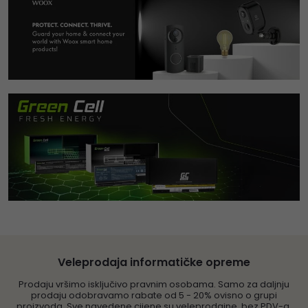
Veleprodaja informatičke opreme
Prodaju vršimo isključivo pravnim osobama. Samo za daljnju
prodaju odobravamo rabate od 5 - 20% ovisno o grupi
proizvoda. Sve navedene cijene su veleprodajne, bez PDV-a.