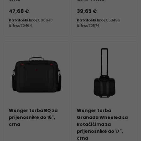
47,68 €
39,65 €
Kataloški broj:
600643
Kataloški broj:
653496
Šifra:
70464
Šifra:
70574
Wenger torba BQ za
Wenger torba
prijenosnike do 16",
Granada Wheeled sa
crna
kotačićima za
prijenosnike do 17",
crna