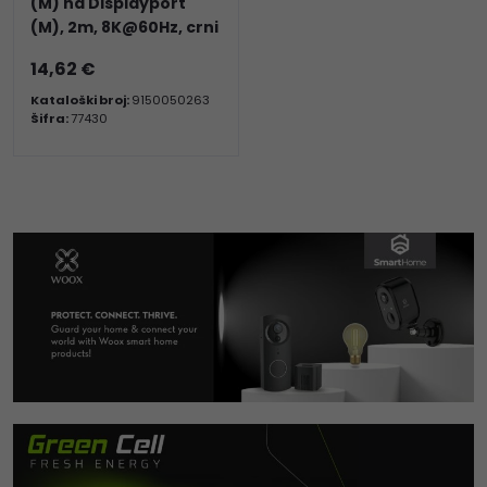
(M) na Displayport
(M), 2m, 8K@60Hz, crni
14,62 €
Kataloški broj:
9150050263
Šifra:
77430