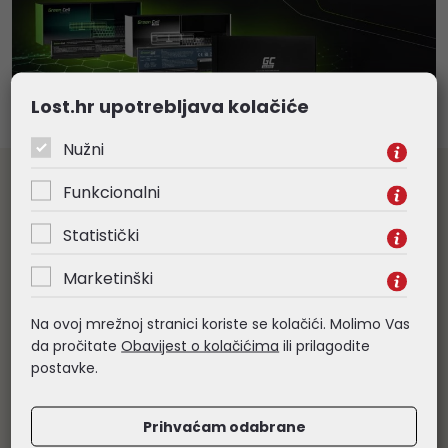
Lost.hr upotrebljava kolačiće
Nužni
Veleprodaja informatičke opreme
Funkcionalni
Prodaju vršimo isključivo pravnim osobama. Samo za daljnju
Statistički
prodaju odobravamo rabate od 5 - 20% ovisno o grupi
proizvoda. Sve navedene cijene su veleprodajne, bez PDV-a.
Obratite nam se s povjerenjem
Marketinški
Na ovoj mrežnoj stranici koriste se kolačići. Molimo Vas
Besplatna dostava
da pročitate
Obavijest o kolačićima
ili prilagodite
Za narudžbe veće od 265,00€ (bez PDV-a), organiziramo
postavke.
besplatnu dostavu robe. Izuzetak su komunikacijski ormari i
nestandardne pošiljke, čiju dostavu naplaćujemo prema veličini
pošiljke.
Prihvaćam odabrane