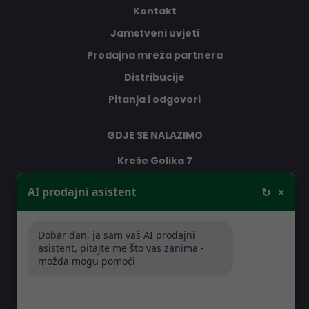
Kontakt
Jamstveni uvjeti
Prodajna mreža partnera
Distribucije
Pitanja i odgovori
GDJE SE NALAZIMO
Kreše Golika 7
10000 Zagreb
×
AI prodajni asistent
↻
Hrvatska
Dobar dan, ja sam vaš AI prodajni
RADNO VRIJEME
asistent, pitajte me što vas zanima -
možda mogu pomoći
Pon-Čet: 08:30 - 16:30h
Pet: 08:30 - 16:00h