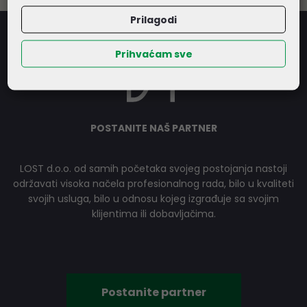
Prilagodi
Prihvaćam sve
POSTANITE NAŠ PARTNER
LOST d.o.o. od samih početaka svojeg postojanja nastoji
održavati visoka načela profesionalnog rada, bilo u kvaliteti
svojih usluga, bilo u odnosu kojeg izgrađuje sa svojim
klijentima ili dobavljačima.
Postanite partner