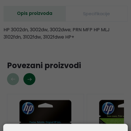
Opis proizvoda
Specifikacije
HP 3002dn, 3002dw, 3002dwe; PRN MFP HP MLJ
3102fdn, 3102fdw, 3102fdwe HP+
Povezani proizvodi