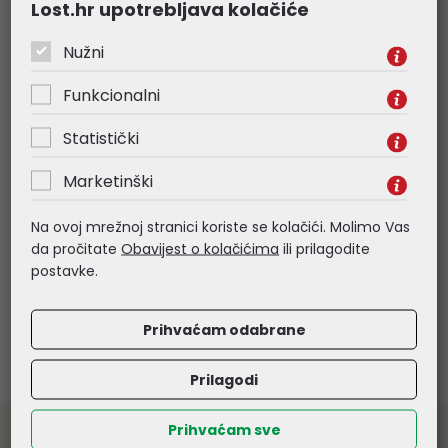
Lost.hr upotrebljava kolačiće
Nužni
Funkcionalni
Statistički
HP tinta C2P04AE No.62 crni
HP tinta C2P05AE 
(200 stranica)
(600 stranica)
Marketinški
27,00 €
67,61 €
Na ovoj mrežnoj stranici koriste se kolačići. Molimo Vas
da pročitate
Obavijest o kolačićima
ili prilagodite
Kataloški broj:
C2P04AE
Kataloški broj:
C2P05
postavke.
Šifra:
C2P04AE
Šifra:
C2P05AE
Prihvaćam odabrane
Prilagodi
Prihvaćam sve
Veleprodaja informatičke opreme