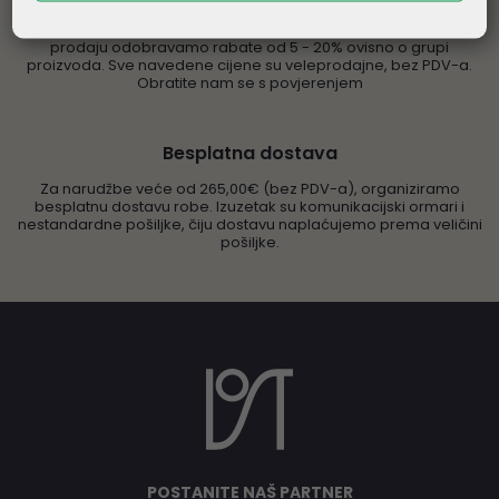
Prodaju vršimo isključivo pravnim osobama. Samo za daljnju
prodaju odobravamo rabate od 5 - 20% ovisno o grupi
proizvoda. Sve navedene cijene su veleprodajne, bez PDV-a.
Obratite nam se s povjerenjem
Besplatna dostava
Za narudžbe veće od 265,00€ (bez PDV-a), organiziramo
besplatnu dostavu robe. Izuzetak su komunikacijski ormari i
nestandardne pošiljke, čiju dostavu naplaćujemo prema veličini
pošiljke.
POSTANITE NAŠ PARTNER