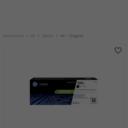
Naslovnica
HP
Akcija
HP - Original