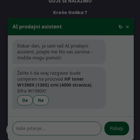
GDJE SE NALAZIMO
Kreše Golika 7
10000 Zagreb
×
AI prodajni asistent
↻
Hrvatska
Dobar dan, ja sam vaš AI prodajni
RADNO VRIJEME
asistent, pitajte me što vas zanima -
možda mogu pomoći
Pon-Čet: 08:30 - 16:30h
Pet: 08:30 - 16:00h
Želite li da ovaj razgovor bude
usmjeren na proizvod
HP toner
W1390X (139X) crni (4000 stranica)
,
šifra W1390X?
Da
Ne
Pošalji