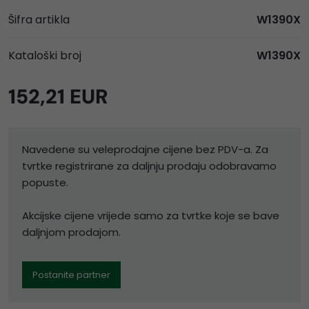
Šifra artikla
W1390X
Kataloški broj
W1390X
152,21 EUR
Navedene su veleprodajne cijene bez PDV-a. Za
tvrtke registrirane za daljnju prodaju odobravamo
popuste.
Akcijske cijene vrijede samo za tvrtke koje se bave
daljnjom prodajom.
Postanite partner