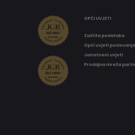
OPĆI UVJETI
Zaštita podataka
Opći uvjeti poslovanj
Jamstveni uvjeti
Prodajna mreža part