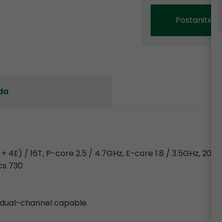
Postanite p
da
 + 4E) / 16T, P-core 2.5 / 4.7GHz, E-core 1.8 / 3.5GHz, 20M
cs 730
 dual-channel capable