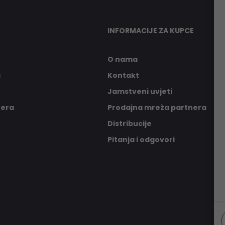
INFORMACIJE ZA KUPCE
O nama
a
Kontakt
Jamstveni uvjeti
nera
Prodajna mreža partnera
Distribucije
Pitanja i odgovori