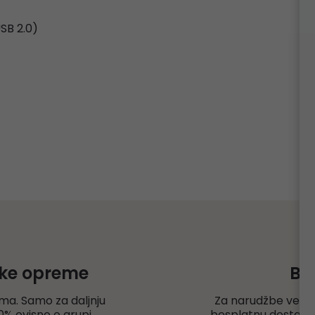
SB 2.0)
čke opreme
Be
ma. Samo za daljnju
Za narudžbe veće
% ovisno o grupi
besplatnu dostavu r