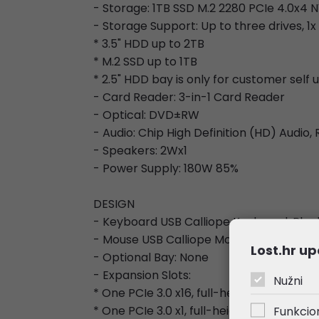
- Storage: 1TB SSD M.2 2280 PCIe 4.0x4 
- Storage Support: Up to three drives, 1x
* 3.5" HDD up to 2TB
* M.2 SSD up to 1TB
* 2.5" HDD bay is only for customer self
- Card Reader: 3-in-1 Card Reader
- Optical: DVD±RW
- Audio: Chip High Definition (HD) Audi
- Speakers: 2Wx1
- Power Supply: 180W 85%
DESIGN
- Keyboard USB Calliope Keyboard, Blac
- Mouse USB Calliope Mouse, Black
Lost.hr up
- Optional Bay: None
- Expansion Slots:
Nužni
* One PCIe 3.0 x16, full-height, length <
* One PCIe 3.0 x1, full-height, (length 
Funkcio