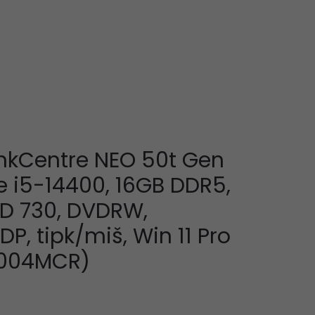
nkCentre NEO 50t Gen
re i5-14400, 16GB DDR5,
HD 730, DVDRW,
, tipk/miš, Win 11 Pro
D004MCR)