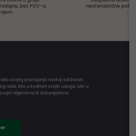
rodajne, bez PDV-a.
nestandardne pošiljk
enjem
aka svojeg postojanja nastoji održavati
 rada, bilo u kvaliteti svojih usluga, bilo u
vojim klijentima ili dobavljačima.
er