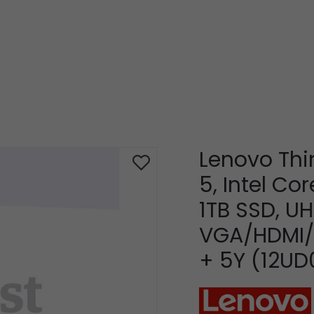
Lenovo Thi
5, Intel Co
1TB SSD, U
VGA/HDMI/DP
+ 5Y (12U