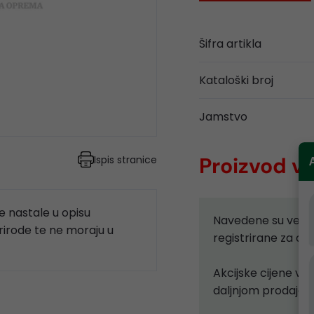
Šifra artikla
Kataloški broj
Jamstvo
Proizvod vi
Ispis stranice
 nastale u opisu
Navedene su velep
prirode te ne moraju u
registrirane za d
Akcijske cijene vr
daljnjom prodajom