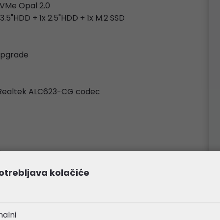
NVMe Opal 2.0
 3.5"HDD + 1x 2.5"HDD + 1x M.2 SSD
 upgrade
o, Realtek ALC623-CG codec
k
otrebljava kolačiće
 233.6mm, height < 117.5mm
< 185mm, height < 100mm) or (length < 118mm, height < 110
nalni