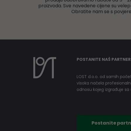
proizvoda. Sve navedene cijene su velep
Obratite nam se s povjer
POSTANITE NAŠ PARTNER
LOST d.o.o. od samih počet
visoka načela profesionalnog
odnosu kojeg izgrađuje sa s
Postanite partn