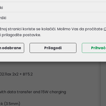
SD)
ki
nški
is Screw
noj stranici koriste se kolačići. Molimo Vas da pročitate
O
li prilagodite postavke.
 mm
m odabrane
Prilagodi
Prihva
02.11ax 2x2 + BT5.2
 with data transfer and 15W charging
ck (3.5mm)