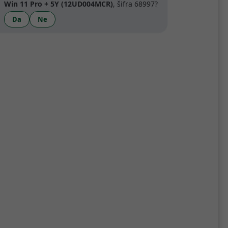
Win 11 Pro + 5Y (12UD004MCR)
, šifra 68997?
Da
Ne
artner
Specifikacije
B