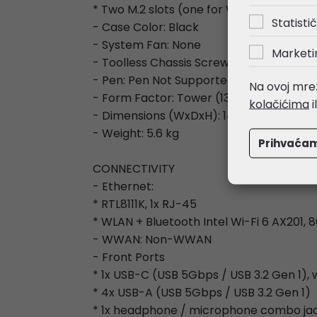
* Two M.2 slots (one for WLAN, one for S
Statistič
- Case Color: Black
- System Fan: None
Marketi
- Toolless Chassis Screw: Toolless Chass
- Pen: Pen Not Supported
Na ovoj mrež
- Form Factor: Tower (13.6L)
kolačićima
i
- Dimensions (WxDxH): 145 x 294 x 340
- Weight: 5.6 kg
Prihvaća
CONNECTIVITY
- Ethernet:
* RTL8111K, 1x RJ-45
* WLAN + Bluetooth Intel Wi-Fi 6 AX201, 8
- WWAN: Non-WWAN
- Front Ports
* 1x USB-C (USB 5Gbps / USB 3.2 Gen 1),
* 4x USB-A (USB 5Gbps / USB 3.2 Gen 1)
* 1x headphone / microphone combo ja