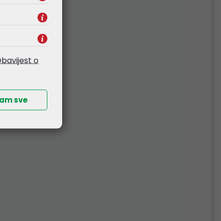
bavijest o
ćam sve