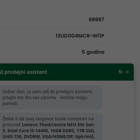
68997
12UD004MCR-W11P
5 godina
×
še nije dostupan
AI prodajni asistent
↻
Dobar dan, ja sam vaš AI prodajni asistent,
pitajte me što vas zanima - možda mogu
rodajne cijene bez PDV-a. Za tvrtke
pomoći
aljnju prodaju odobravamo popuste.
Želite li da ovaj razgovor bude usmjeren na
ijede samo za tvrtke koje se bave
proizvod
Lenovo ThinkCentre NEO 50t Gen
.
5, Intel Core i5-14400, 16GB DDR5, 1TB SSD,
UHD 730, DVDRW, VGA/HDMI/DP, tipk/miš,