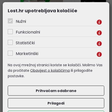
Lost.hr upotrebljava kolačiće
Nužni
Funkcionalni
Statistički
Lexmark 50F0Z00
Lexmark 70C0Z50
Photoconductor za MS/MX
Color imaging kit
Marketinški
31x/41x/51x/61x ( 60.000 str.)
CS310/410/510, CX
(40.000str.)
Na ovoj mrežnoj stranici koriste se kolačići. Molimo Vas
da pročitate
Obavijest o kolačićima
ili prilagodite
60,04 €
404,54 €
postavke.
Kataloški broj:
50F0Z00
Kataloški broj:
70C0Z
Šifra:
50F0Z00
Šifra:
70C0Z50
Prihvaćam odabrane
Prilagodi