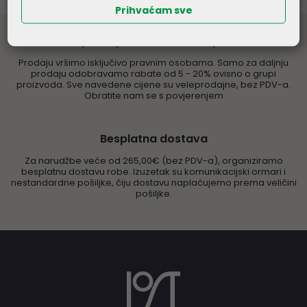
Prihvaćam sve
Veleprodaja informatičke opreme
Prodaju vršimo isključivo pravnim osobama. Samo za daljnju
prodaju odobravamo rabate od 5 - 20% ovisno o grupi
proizvoda. Sve navedene cijene su veleprodajne, bez PDV-a.
Obratite nam se s povjerenjem
Besplatna dostava
Za narudžbe veće od 265,00€ (bez PDV-a), organiziramo
besplatnu dostavu robe. Izuzetak su komunikacijski ormari i
nestandardne pošiljke, čiju dostavu naplaćujemo prema veličini
pošiljke.