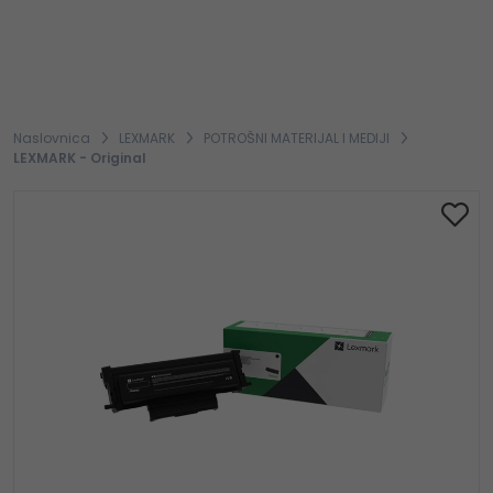
Naslovnica
LEXMARK
POTROŠNI MATERIJAL I MEDIJI
LEXMARK - Original