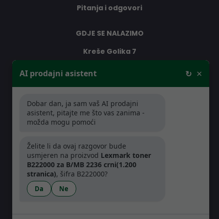
Pitanja i odgovori
GDJE SE NALAZIMO
Kreše Golika 7
10000 Zagreb
×
AI prodajni asistent
↻
Hrvatska
Dobar dan, ja sam vaš AI prodajni
RADNO VRIJEME
asistent, pitajte me što vas zanima -
možda mogu pomoći
Pon-Čet: 08:30 - 16:30h
Pet: 08:30 - 16:00h
Želite li da ovaj razgovor bude
usmjeren na proizvod
Lexmark toner
B222000 za B/MB 2236 crni(1.200
stranica)
, šifra B222000?
Da
Ne