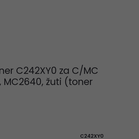
oner C242XY0 za C/MC
 MC2640, žuti (toner
C242XY0