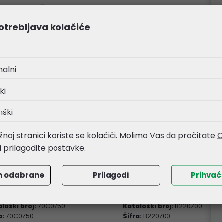
otrebljava kolačiće
nalni
ki
nški
mark 70C0Z50 Black &
Lexmark B220Z00 Blac
noj stranici koriste se kolačići. Molimo Vas da pročitate
O
or imaging kit za
Imaging Kit za B/MB 22
li prilagodite postavke.
10/410/510,
(12.000 str.)
10/410/510 (40.000str.)
m odabrane
Prilagodi
Prihva
4,54 €
88,56 €
loški broj:
70C0Z50
Kataloški broj:
B220Z00
a:
70C0Z50
Šifra:
B220Z00