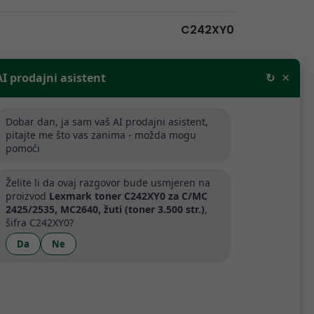
C242XY0
UR
×
AI prodajni asistent
↻
Dobar dan, ja sam vaš AI prodajni asistent,
pitajte me što vas zanima - možda mogu
rodajne cijene bez PDV-a. Za tvrtke
pomoći
aljnju prodaju odobravamo popuste.
Želite li da ovaj razgovor bude usmjeren na
ijede samo za tvrtke koje se bave
proizvod
Lexmark toner C242XY0 za C/MC
.
2425/2535, MC2640, žuti (toner 3.500 str.)
,
šifra C242XY0?
Da
Ne
artner