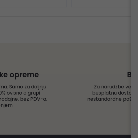
čke opreme
Be
ma. Samo za daljnju
Za narudžbe veće
% ovisno o grupi
besplatnu dostavu r
rodajne, bez PDV-a.
nestandardne pošiljk
enjem