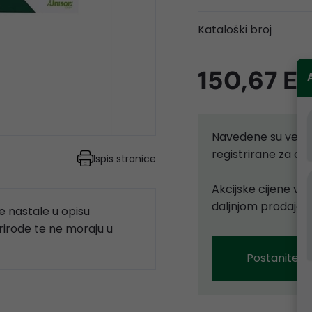
Kataloški broj
150,67 E
Navedene su velep
registrirane za d
Ispis stranice
Akcijske cijene vr
daljnjom prodajom
 nastale u opisu
prirode te ne moraju u
Postanite p