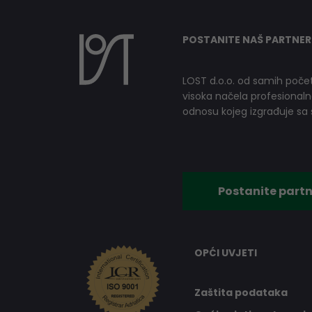
POSTANITE NAŠ PARTNER
LOST d.o.o. od samih počet
visoka načela profesionalnog
odnosu kojeg izgrađuje sa s
Postanite partn
OPĆI UVJETI
Zaštita podataka