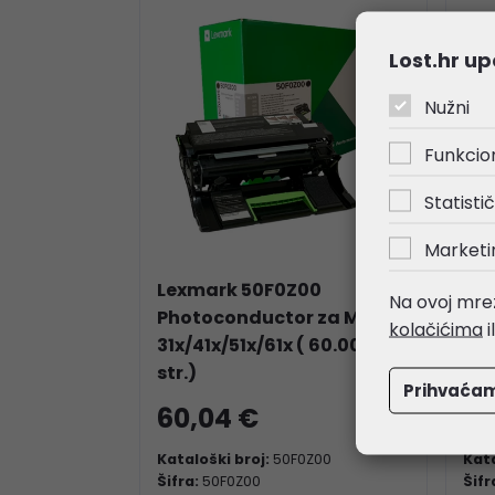
Lost.hr up
Nužni
Funkcio
Statistič
Marketi
Lexmark 50F0Z00
Lex
Na ovoj mrež
Photoconductor za MS/MX
Col
kolačićima
i
31x/41x/51x/61x ( 60.000
CS3
str.)
CX3
Prihvaća
60,04 €
40
Kataloški broj:
50F0Z00
Kata
Šifra:
50F0Z00
Šifr