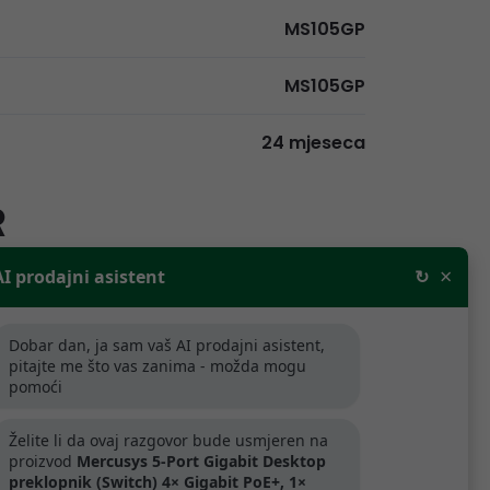
MS105GP
MS105GP
24 mjeseca
R
×
AI prodajni asistent
↻
rodajne cijene bez PDV-a. Za tvrtke
aljnju prodaju odobravamo popuste.
Dobar dan, ja sam vaš AI prodajni asistent,
pitajte me što vas zanima - možda mogu
pomoći
ijede samo za tvrtke koje se bave
.
Želite li da ovaj razgovor bude usmjeren na
proizvod
Mercusys 5-Port Gigabit Desktop
preklopnik (Switch) 4× Gigabit PoE+, 1×