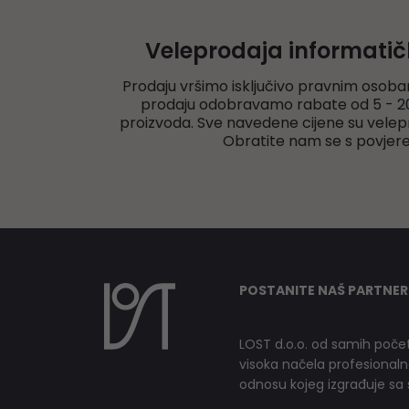
Veleprodaja informati
Prodaju vršimo isključivo pravnim osoba
prodaju odobravamo rabate od 5 - 20
proizvoda. Sve navedene cijene su velep
Obratite nam se s povjer
POSTANITE NAŠ PARTNER
LOST d.o.o. od samih počet
visoka načela profesionalnog
odnosu kojeg izgrađuje sa s