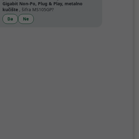
artner
Gigabit Non-Po, Plug & Play, metalno
kučište
, šifra MS105GP?
Da
Ne
Specifikacije