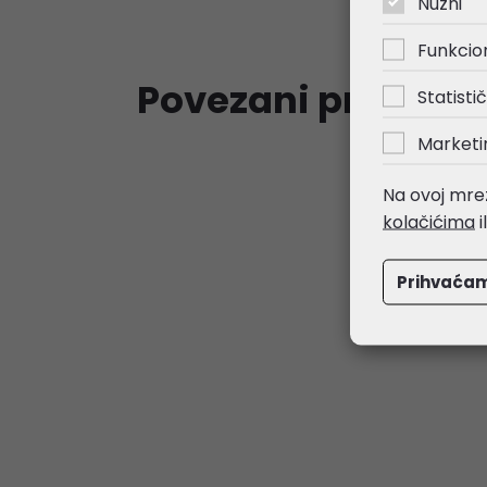
Nužni
Funkcio
Povezani proizvod
Statistič
Marketi
Na ovoj mrež
kolačićima
i
Prihvaća