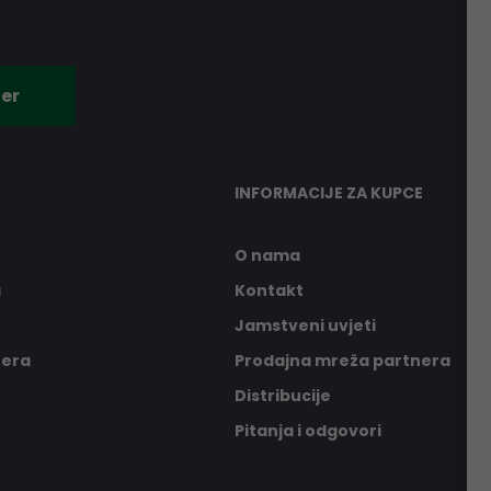
er
INFORMACIJE ZA KUPCE
O nama
a
Kontakt
Jamstveni uvjeti
nera
Prodajna mreža partnera
Distribucije
Pitanja i odgovori