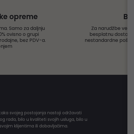
čke opreme
Be
ma. Samo za daljnju
Za narudžbe veće
% ovisno o grupi
besplatnu dostavu r
rodajne, bez PDV-a.
nestandardne pošiljk
enjem
aka svojeg postojanja nastoji održavati
 rada, bilo u kvaliteti svojih usluga, bilo u
vojim klijentima ili dobavljačima.