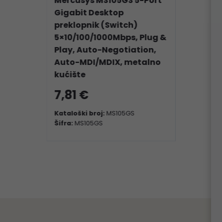
Mercusys MS105GS 5-Port
Gigabit Desktop
preklopnik (Switch)
5×10/100/1000Mbps, Plug &
Play, Auto-Negotiation,
Auto-MDI/MDIX, metalno
kućište
7,81 €
Kataloški broj:
MS105GS
Šifra:
MS105GS