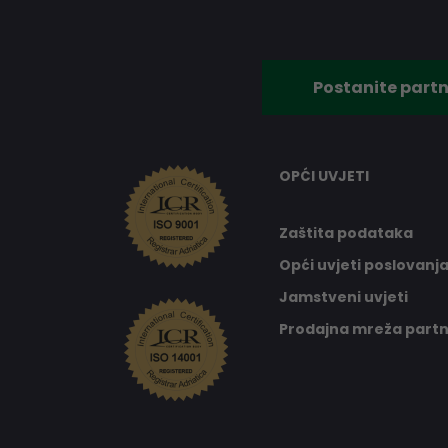
Postanite partn
OPĆI UVJETI
Zaštita podataka
Opći uvjeti poslovanj
Jamstveni uvjeti
Prodajna mreža part