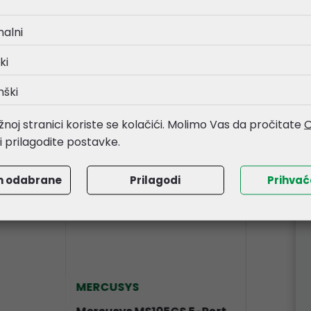
nalni
i
ki
nški
noj stranici koriste se kolačići. Molimo Vas da pročitate
O
li prilagodite postavke.
m odabrane
Prilagodi
Prihva
MERCUSYS