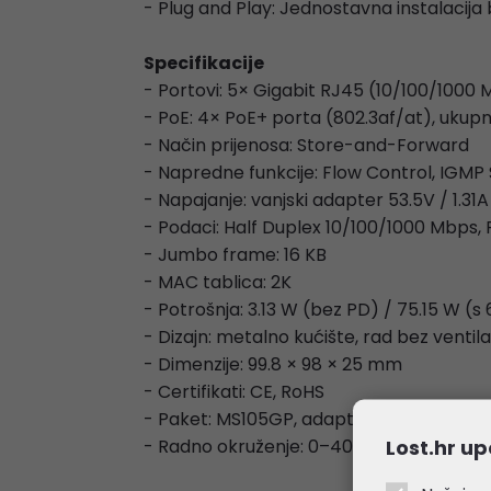
- Plug and Play: Jednostavna instalacija
Specifikacije
- Portovi: 5× Gigabit RJ45 (10/100/1000
- PoE: 4× PoE+ porta (802.3af/at), uku
- Način prijenosa: Store-and-Forward
- Napredne funkcije: Flow Control, IGMP
- Napajanje: vanjski adapter 53.5V / 1.31A
- Podaci: Half Duplex 10/100/1000 Mbps,
- Jumbo frame: 16 KB
- MAC tablica: 2K
- Potrošnja: 3.13 W (bez PD) / 75.15 W (s
- Dizajn: metalno kućište, rad bez ventilato
- Dimenzije: 99.8 × 98 × 25 mm
- Certifikati: CE, RoHS
- Paket: MS105GP, adapter, vodič za insta
Lost.hr up
- Radno okruženje: 0–40 ?, vlaga 10–90%