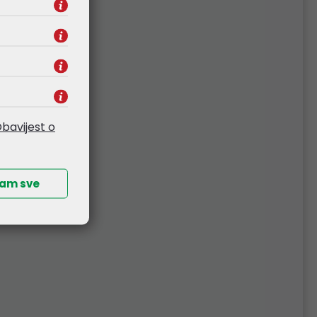
bavijest o
ćam sve