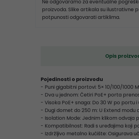
Ne odgovaramo za eventualne pogreške
proizvoda. Slike artikala su ilustrativne 
potpunosti odgovarati artiklima.
Opis proizvo
Pojedinosti o proizvodu
- Puni gigabitni portovi: 5× 10/100/1000
- Dva u jednom: Četiri PoE+ porta pren
- Visoka PoE+ snaga: Do 30 W po portu 
- Dugi domet do 250 m: U Extend modu 
- Isolation Mode: Jednim klikom odvaja 
- Kompatibilnost: Radi s uređajima koji 
- Izdržljivo metalno kućište: Osigurava u