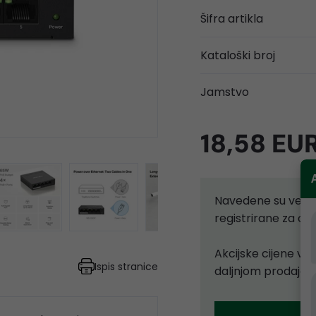
Šifra artikla
Kataloški broj
Jamstvo
18,58 EU
Navedene su velep
registrirane za d
Akcijske cijene vr
Ispis stranice
daljnjom prodajom