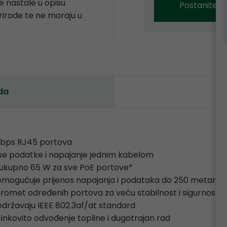
 nastale u opisu
Postanite p
prirode te ne moraju u
da
 Mbps RJ45 portova
ose podatke i napajanje jednim kabelom
i ukupno 65 W za sve PoE portove*
omogućuje prijenos napajanja i podataka do 250 metara*
promet određenih portova za veću stabilnost i sigurnost
podržavaju IEEE 802.3af/at standard
činkovito odvođenje topline i dugotrajan rad