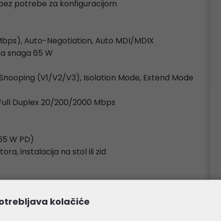
 bez potrebe za konfiguracijom
 Mbps), Auto-Negotiation, Auto MDI/MDIX
pna snaga 65 W
 Snooping (V1/V2/V3), Isolation Mode, Extend Mode
 Full Duplex 20/200/2000 Mbps
 65 W PD)
ra, instalacija na stol ili zid
laciju
otrebljava kolačiće
 RH (bez kondenzacije)