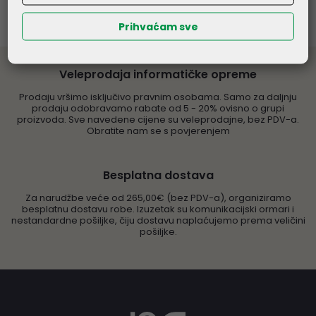
Prihvaćam sve
Veleprodaja informatičke opreme
Prodaju vršimo isključivo pravnim osobama. Samo za daljnju
prodaju odobravamo rabate od 5 - 20% ovisno o grupi
proizvoda. Sve navedene cijene su veleprodajne, bez PDV-a.
Obratite nam se s povjerenjem
Besplatna dostava
Za narudžbe veće od 265,00€ (bez PDV-a), organiziramo
besplatnu dostavu robe. Izuzetak su komunikacijski ormari i
nestandardne pošiljke, čiju dostavu naplaćujemo prema veličini
pošiljke.