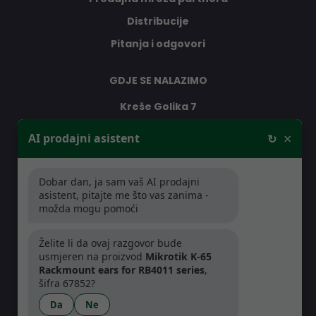
Distribucije
Pitanja i odgovori
GDJE SE NALAZIMO
Kreše Golika 7
10000 Zagreb
×
AI prodajni asistent
↻
Hrvatska
Dobar dan, ja sam vaš AI prodajni
RADNO VRIJEME
asistent, pitajte me što vas zanima -
možda mogu pomoći
Pon-Čet: 08:30 - 16:30h
Pet: 08:30 - 16:00h
Želite li da ovaj razgovor bude
usmjeren na proizvod
Mikrotik K-65
Rackmount ears for RB4011 series
,
šifra 67852?
Da
Ne