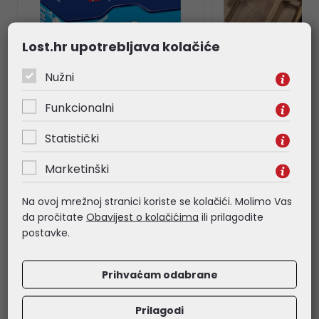
Lost.hr upotrebljava kolačiće
Nužni
Funkcionalni
CD-R Verbatim 700MB 52×
DB25 metalno kuć
Statistički
DataLife/Crystal 10 pack JC
tipom navoja
Marketinški
Na ovoj mrežnoj stranici koriste se kolačići. Molimo Vas
da pročitate
Obavijest o kolačićima
ili prilagodite
postavke.
5,22 €
2,96 €
Kataloški broj:
43327
Kataloški broj:
DB25
Prihvaćam odabrane
Šifra:
V043327
Šifra:
43437
Prilagodi