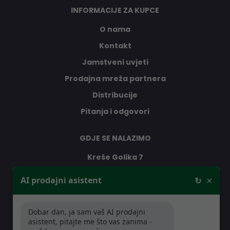
INFORMACIJE ZA KUPCE
O nama
Kontakt
Jamstveni uvjeti
Prodajna mreža partnera
Distribucije
Pitanja i odgovori
GDJE SE NALAZIMO
Kreše Golika 7
10000 Zagreb
×
AI prodajni asistent
↻
Hrvatska
Dobar dan, ja sam vaš AI prodajni
RADNO VRIJEME
asistent, pitajte me što vas zanima -