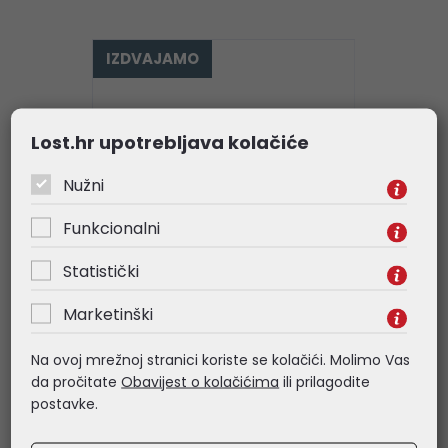
IZDVAJAMO
Lost.hr upotrebljava kolačiće
Nužni
Funkcionalni
Statistički
MIKROTIK
Marketinški
Mikrotik RouterBOARD
Na ovoj mrežnoj stranici koriste se kolačići. Molimo Vas
RB5009UG+S+IN, ARMv8 CPU,
da pročitate
Obavijest o kolačićima
ili prilagodite
1GB DDR4 RAM, 1GB NAND,
postavke.
1×2.5Gbit LAN, 7×1Gbit LAN,
1xSFP+ port, RouterOS L5,