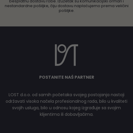
besplatnu dostavu robe. Izuzetak su komunikacijski ormari i
nestandardne pošiljke, čiju dostavu naplaćujemo prema veličini
pošiljke.
POSTANITE NAŠ PARTNER
LOST d.o.o. od samih početaka svojeg postojanja nastoji
održavati visoka načela profesionalnog rada, bilo u kvaliteti
svojih usluga, bilo u odnosu kojeg izgrađuje sa svojim
klijentima ili dobavljačima.