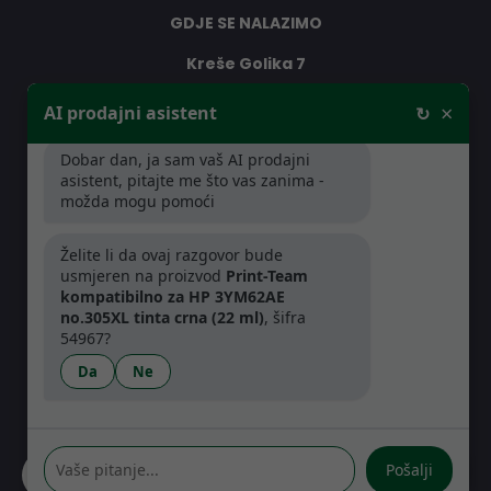
GDJE SE NALAZIMO
Kreše Golika 7
10000 Zagreb
×
AI prodajni asistent
↻
Hrvatska
Dobar dan, ja sam vaš AI prodajni
asistent, pitajte me što vas zanima -
RADNO VRIJEME
možda mogu pomoći
Pon-Čet: 08:30 - 16:30h
Želite li da ovaj razgovor bude
Pet: 08:30 - 16:00h
usmjeren na proizvod
Print-Team
kompatibilno za HP 3YM62AE
no.305XL tinta crna (22 ml)
, šifra
54967?
Da
Ne
Pošalji