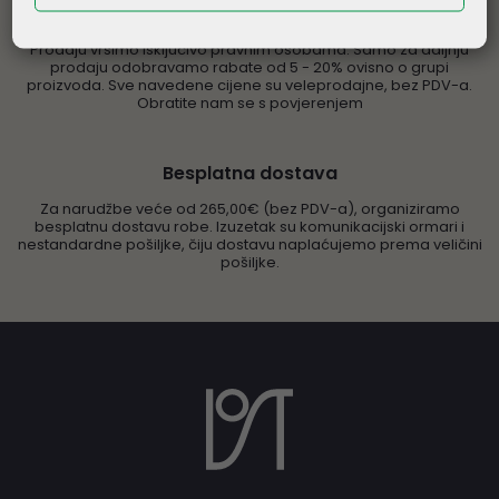
Veleprodaja informatičke opreme
Prodaju vršimo isključivo pravnim osobama. Samo za daljnju
prodaju odobravamo rabate od 5 - 20% ovisno o grupi
proizvoda. Sve navedene cijene su veleprodajne, bez PDV-a.
Obratite nam se s povjerenjem
Besplatna dostava
Za narudžbe veće od 265,00€ (bez PDV-a), organiziramo
besplatnu dostavu robe. Izuzetak su komunikacijski ormari i
nestandardne pošiljke, čiju dostavu naplaćujemo prema veličini
pošiljke.