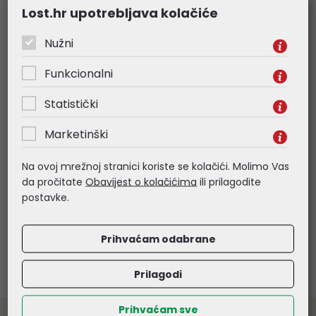
Lost.hr upotrebljava kolačiće
Nužni
Funkcionalni
Statistički
Print-Team kompatibilno za
Print-Team kompa
Canon C-EXV 40 crni toner
Canon CLI-551XL B
Marketinški
Na ovoj mrežnoj stranici koriste se kolačići. Molimo Vas
28,68 €
1,54 €
da pročitate
Obavijest o kolačićima
ili prilagodite
Kataloški broj:
750096
Kataloški broj:
751036
postavke.
Šifra:
27003
Šifra:
31633
Prihvaćam odabrane
Prilagodi
Prihvaćam sve